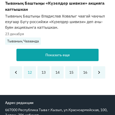
Тываның Баштыңы «Күзелдер шивизи» акцияга
каттышкан
Тываның Баштыңы Владислав Ховалыг чаагай чаңчыл
езугаар Бүгү-российжи «Күзелдер шивизи» деп ачы-
буян акциязынга каттышкан.
23 декабря
Тываның Чазаанда
Показать еще
12
13
14
15
16
Адрес редакции
667000 Республика Тыва г.Кызыл, ул.Красноармейская, 100,