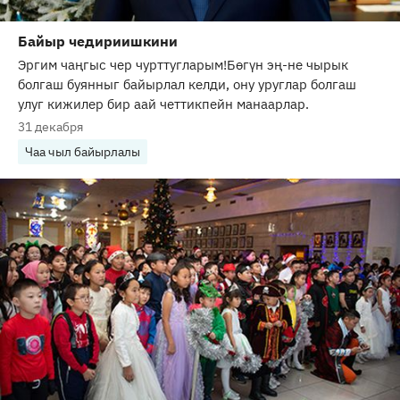
Байыр чедириишкини
Эргим чаңгыс чер чурттугларым!Бөгүн эң-не чырык
болгаш буянныг байырлал келди, ону уруглар болгаш
улуг кижилер бир аай четтикпейн манаарлар.
31 декабря
Чаа чыл байырлалы