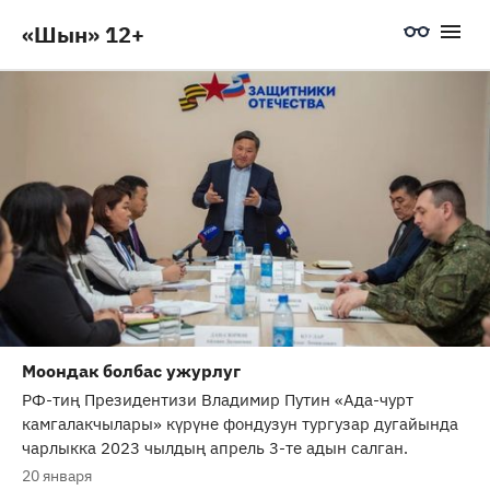
«Шын» 12+
Моондак болбас ужурлуг
РФ-тиң Президентизи Владимир Путин «Ада-чурт
камгалакчылары» күрүне фондузун тургузар дугайында
чарлыкка 2023 чылдың апрель 3-те адын салган.
20 января