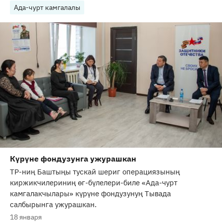
Ада-чурт камгалалы
Күрүне фондузунга ужурашкан
ТР-ниң Баштыңы тускай шериг операциязының
киржикчилериниң өг-бүлелери-биле «Ада-чурт
камгалакчылары» күрүне фондузунуң Тывада
салбырынга ужурашкан.
18 января