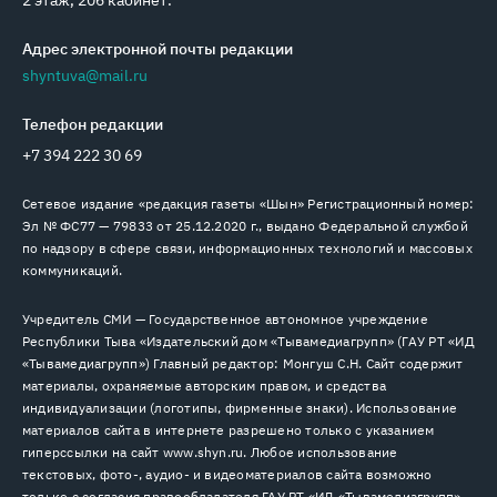
2 этаж, 206 кабинет.
Адрес электронной почты редакции
shyntuva@mail.ru
Телефон редакции
+7 394 222 30 69
Сетевое издание «редакция газеты «Шын» Регистрационный номер:
Эл № ФС77 — 79833 от 25.12.2020 г., выдано Федеральной службой
по надзору в сфере связи, информационных технологий и массовых
коммуникаций.
Учредитель СМИ — Государственное автономное учреждение
Республики Тыва «Издательский дом «Тывамедиагрупп» (ГАУ РТ «ИД
«Тывамедиагрупп») Главный редактор: Монгуш С.Н. Сайт содержит
материалы, охраняемые авторским правом, и средства
индивидуализации (логотипы, фирменные знаки). Использование
материалов сайта в интернете разрешено только с указанием
гиперссылки на сайт www.shyn.ru. Любое использование
текстовых, фото-, аудио- и видеоматериалов сайта возможно
только с согласия правообладателя ГАУ РТ «ИД «Тывамедиагрупп».