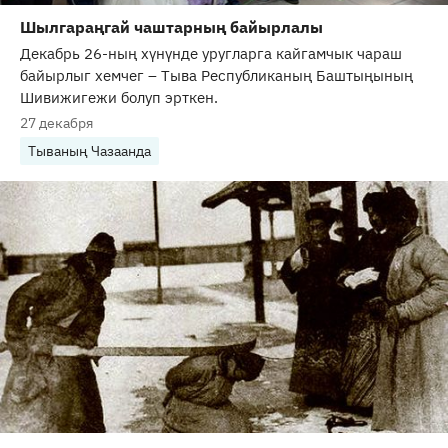
Шылгараңгай чаштарның байырлалы
Декабрь 26-ның хүнүнде уругларга кайгамчык чараш
байырлыг хемчег – Тыва Республиканың Баштыңының
Шивижигежи болуп эрткен.
27 декабря
Тываның Чазаанда