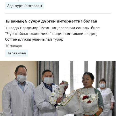
Ада-чурт камгалалы
Тываның 5 сууру дүрген интернеттиг болган
Тывада Владимир Путинниң эгелекчи саналы-биле
“Чурагайлыг экономика” национал төлевилелдиң
боттанылгазы уламчылап турар.
10 января
Төлевилел