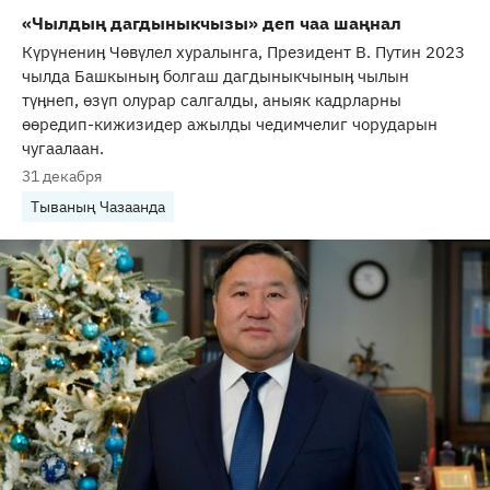
«Чылдың дагдыныкчызы» деп чаа шаңнал
Күрүнениӊ Чөвүлел хуралынга, Президент В. Путин 2023
чылда Башкыныӊ болгаш дагдыныкчыныӊ чылын
түӊнеп, өзүп олурар салгалды, аныяк кадрларны
өөредип-кижизидер ажылды чедимчелиг чорударын
чугаалаан.
31 декабря
Тываның Чазаанда