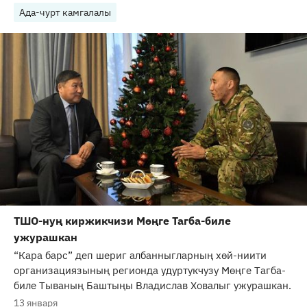
Ада-чурт камгалалы
ТШО-нуң киржикчизи Мөңге Тагба-биле
ужурашкан
“Кара барс” деп шериг албанныгларның хөй-ниити
организациязының регионда удуртукчузу Мөңге Тагба-
биле Тываның Баштыңы Владислав Ховалыг ужурашкан.
13 января