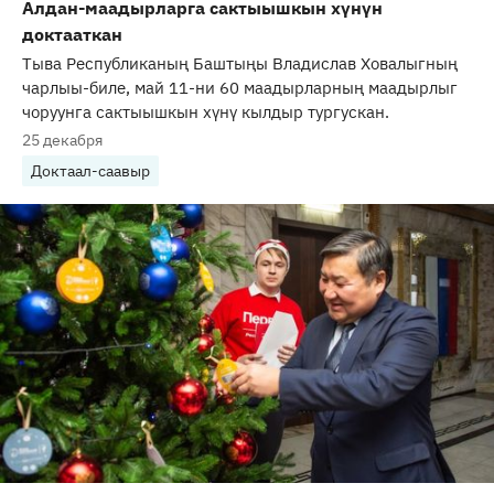
Алдан-маадырларга сактыышкын хүнүн
доктааткан
Тыва Республиканың Баштыңы Владислав Ховалыгның
чарлыы-биле, май 11-ни 60 маадырларның маадырлыг
чоруунга сактыышкын хүнү кылдыр тургускан.
25 декабря
Доктаал-саавыр