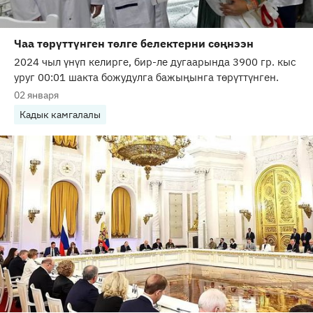
Чаа төрүттүнген төлге белектерни сөңнээн
2024 чыл үнүп келирге, бир-ле дугаарында 3900 гр. кыс
уруг 00:01 шакта божудулга бажыңынга төрүттүнген.
02 января
Кадык камгалалы