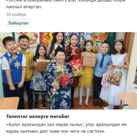
чаңчыл апарган.
30 ноября
Байырлал
Төлептиг иелерге мөгейиг
«Булут аразындан хүн караа чылыг, улус аразындан ие
караа чымчак» деп тыва чон чиге-ле сөглээн.