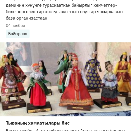
деминиң хүнүнге тураскааткан байырлыг хемчеглер-
биле чергелештир хостуг ажылчын олуттар ярмарказын
база организастаан.
04 ноября
Байырлал
Тываның хамаатылары бис
Бөгүн, ноябрь 4-те, найысылалдың Арат шөлүнге Чоннуң