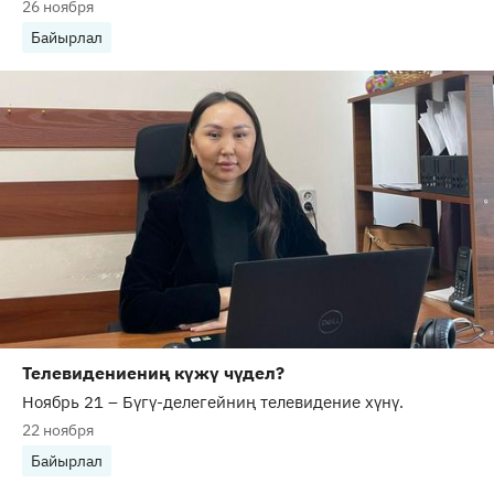
26 ноября
Байырлал
Телевидениениң күжү чүдел?
Ноябрь 21 – Бүгү-делегейниң телевидение хүнү.
22 ноября
Байырлал