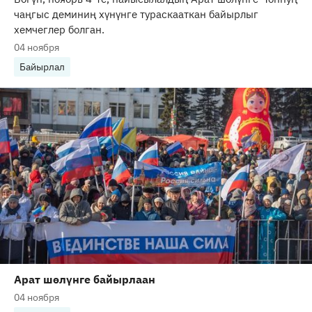
чаңгыс деминиң хүнүнге тураскааткан байырлыг
хемчеглер болган.
04 ноября
Байырлал
Арат шөлүнге байырлаан
04 ноября