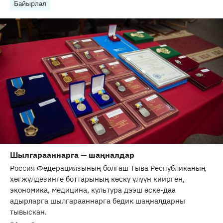
Байырлал
Шылгарааннарга — шаңналдар
Россия Федерациязының болгаш Тыва Республиканың
хөгжүлдезинге боттарының көскү үлүүн киирген,
экономика, медицина, культура дээш өске-даа
адырларга шылгарааннарга бедик шаңналдарны
тывыскан.