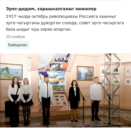
Эрес-дидим, харыысалгалыг кижилер
1917 чылда октябрь революциязы Россияга хаанныг
эрге-чагырганы дүжүрген соонда, совет эрге-чагыргага
база ындыг күш херек апарган.
10 ноября
Байырлал