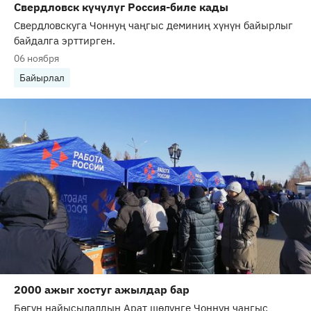
Свердловск күчүлүг Россия-биле кады
Свердловскуга Чоннуң чаңгыс деминиң хүнүн байырлыг
байдалга эрттирген.
06 ноября
Байырлал
2000 ажыг хостуг ажылдар бар
Бөгүн найысылалдың Арат шөлүнге Чоннуң чаңгыс