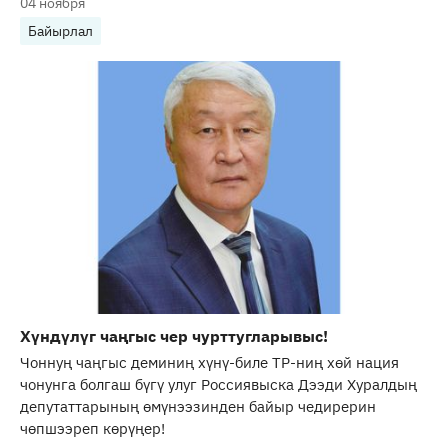
04 ноября
Байырлал
Хүндүлүг чаңгыс чер чурттугларывыс!
Чоннуң чаңгыс деминиң хүнү-биле ТР-ниң хөй нация
чонунга болгаш бүгү улуг Россиявыска Дээди Хуралдың
депутаттарының өмүнээзинден байыр чедирерин
чөпшээреп көрүңер!