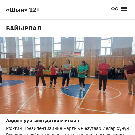
«Шын» 12+
БАЙЫРЛАЛ
Алдын уургайы деткикчилээн
РФ-тиң Президентизиниң Чарлыын езугаар Иелер хүнүн
Россияга ноябрьның сөөлгү улуг-хүнүнде демдеглээри