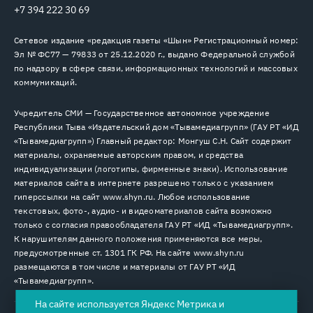
+7 394 222 30 69
Сетевое издание «редакция газеты «Шын» Регистрационный номер:
Эл № ФС77 — 79833 от 25.12.2020 г., выдано Федеральной службой
по надзору в сфере связи, информационных технологий и массовых
коммуникаций.
Учредитель СМИ — Государственное автономное учреждение
Республики Тыва «Издательский дом «Тывамедиагрупп» (ГАУ РТ «ИД
«Тывамедиагрупп») Главный редактор: Монгуш С.Н. Сайт содержит
материалы, охраняемые авторским правом, и средства
индивидуализации (логотипы, фирменные знаки). Использование
материалов сайта в интернете разрешено только с указанием
гиперссылки на сайт www.shyn.ru. Любое использование
текстовых, фото-, аудио- и видеоматериалов сайта возможно
только с согласия правообладателя ГАУ РТ «ИД «Тывамедиагрупп».
К нарушителям данного положения применяются все меры,
предусмотренные ст. 1301 ГК РФ. На сайте www.shyn.ru
размещаются в том числе и материалы от ГАУ РТ «ИД
«Тывамедиагрупп».
На сайте используется Яндекс Метрика и