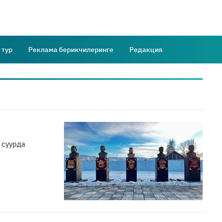
 тур
Реклама берикчилеринге
Редакция
 суурда