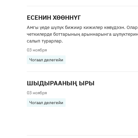
ЕСЕНИН ХӨӨННҮГ
Амгы үеде шүлүк бижиир кижилер көвүдээн. Олар
четкилерде боттарының арыннарынга шүлүктерин
салып турарлар.
03 ноября
Чогаал делегейи
ШЫДЫРААНЫҢ ЫРЫ
03 ноября
Чогаал делегейи