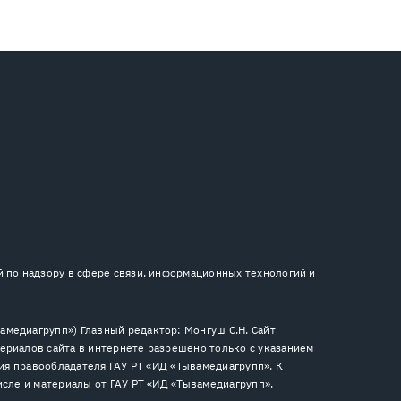
й по надзору в сфере связи, информационных технологий и
медиагрупп») Главный редактор: Монгуш С.Н. Сайт
ериалов сайта в интернете разрешено только с указанием
сия правообладателя ГАУ РТ «ИД «Тывамедиагрупп». К
исле и материалы от ГАУ РТ «ИД «Тывамедиагрупп».