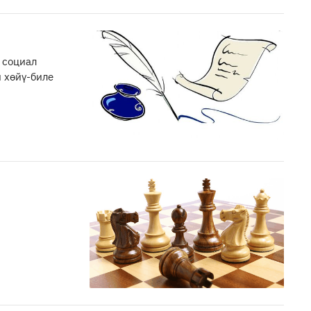
 социал
 хөйү-биле