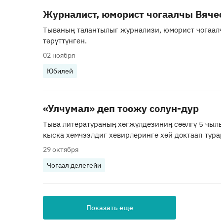
Журналист, юморист чогаалчы Вяче
Тываның талантылыг журнализи, юморист чогаал
төрүттүнген.
02 ноября
Юбилей
«Улчумал» деп тоожу солун-дур
Тыва литератураныӊ хөгжүлдезиниӊ сөөлгү 5 чыл
кыска хемчээлдиг хевирлеринге хөй доктаап тура
29 октября
Чогаал делегейи
Показать еще