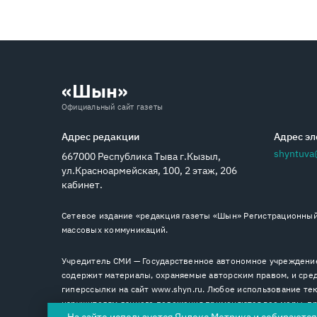
«Шын»
Официальный сайт газеты
Адрес редакции
Адрес эл
shyntuva
667000 Республика Тыва г.Кызыл,
ул.Красноармейская, 100, 2 этаж, 206
кабинет.
Сетевое издание «редакция газеты «Шын» Регистрационный 
массовых коммуникаций.
Учредитель СМИ — Государственное автономное учреждение
содержит материалы, охраняемые авторским правом, и сред
гиперссылки на сайт www.shyn.ru. Любое использование тек
нарушителям данного положения применяются все меры, пре