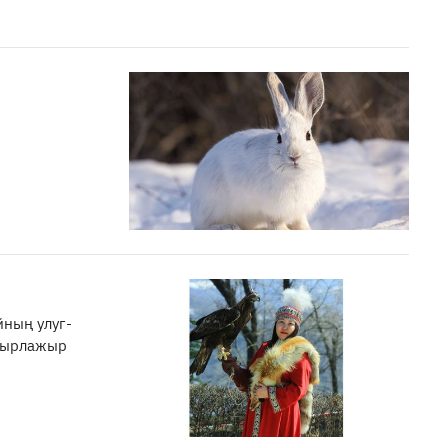
йның улуг-
айырлажыр