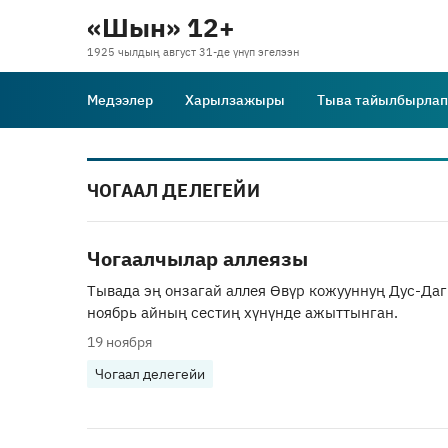
«Шын» 12+
1925 чылдың август 31-де үнүп эгелээн
Медээлер
Харылзажыры
Тыва тайылбырлап
ЧОГААЛ ДЕЛЕГЕЙИ
Чогаалчылар аллеязы
Тывада эң онзагай аллея Өвүр кожууннуң Дус-Даг
ноябрь айның сестиң хүнүнде ажыттынган.
19 ноября
Чогаал делегейи