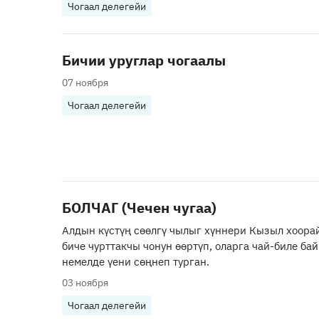
Чогаал делегейи
Бичии уруглар чогаалы
07 ноября
Чогаал делегейи
БОЛЧАГ (Чечен чугаа)
Алдын күстүң сөөлгү чылыг хүннери Кызыл хоора
биче чурттакчы чонун өөртүп, оларга чай-биле б
немелде үени сөңнеп турган.
03 ноября
Чогаал делегейи