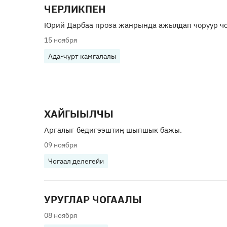
ЧЕРЛИКПЕН
Юрий Дарбаа проза жанрында ажылдап чоруур чо
15 ноября
Ада-чурт камгалалы
ХАЙГЫЫЛЧЫ
Аргалыг бедигээштиң шыпшык бажы.
09 ноября
Чогаал делегейи
УРУГЛАР ЧОГААЛЫ
08 ноября