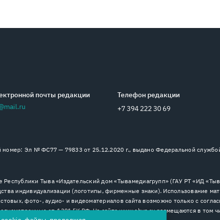
ектронной почты редакции
Телефон редакции
@mail.ru
+7 394 222 30 69
номер: Эл № ФС77 — 79833 от 25.12.2020 г., выдано Федеральной службо
 Республики Тыва «Издательский дом «Тывамедиагрупп» (ГАУ РТ «ИД «Тыва
ства индивидуализации (логотипы, фирменные знаки). Использование мат
стовых, фото-, аудио- и видеоматериалов сайта возможно только с согла
дусмотренные ст. 1301 ГК РФ. На сайте www.shyn.ru размещаются в том ч