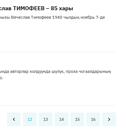
слав ТИМОФЕЕВ – 85 хары
чызы Вячеслав Тимофеев 1940 чылдың ноябрь 7-де
ында авторлар колдуунда шүлүк, проза чогаалдарыныӊ
р.
12
13
14
15
16