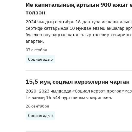
Ие капиталының артыын 900 ажыг ѳ
тѳлээн
2024 чылдың сентябрь 16-дан тура ие капиталын
сертификаттарында 10 муңдан эвээш акшалар арт
бүлелер ону чаңгыс катап алыр тѳлевир хевиринге
апарган.
07 октября
Социал адыр
15,5 муң социал керээлерни чарган
2020–2023 чылдарда «Социал керээ» программа
Тываның 15 544 чурттакчызы киришкен.
26 сентября
Социал адыр