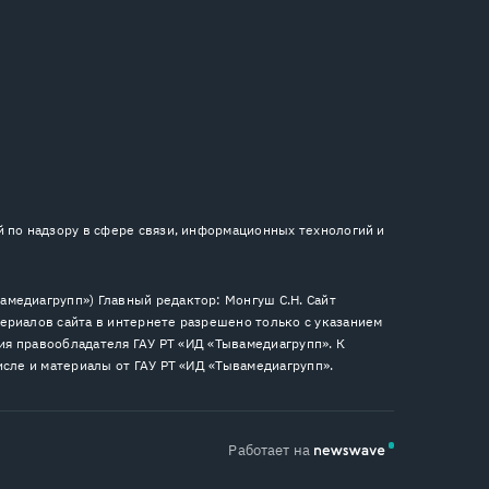
й по надзору в сфере связи, информационных технологий и
медиагрупп») Главный редактор: Монгуш С.Н. Сайт
ериалов сайта в интернете разрешено только с указанием
сия правообладателя ГАУ РТ «ИД «Тывамедиагрупп». К
исле и материалы от ГАУ РТ «ИД «Тывамедиагрупп».
Работает на