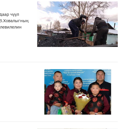
даар чүүл
В.Ховалыгның
өлевилелин