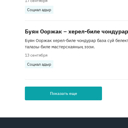
17 сентября
Социал адыр
Буян Ооржак – херел-биле чондурар
Буян Ооржак херел-биле чондурар база суй беле
талазы-биле мастерскаяның ээзи.
13 сентября
Социал адыр
Показать еще