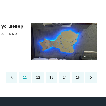
 ус-шевер
ктер кылыр
11
12
13
14
15