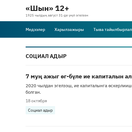
«Шын» 12+
1925 чылдың август 31-де үнүп эгелээн
Медээлер
Харылзажыры
Тыва тайылбырлап
СОЦИАЛ АДЫР
7 муң ажыг өг-бүле ие капиталын ал
2020 чылдан эгелээш, ие капиталынга өскерлии
болган.
18 октября
Социал адыр