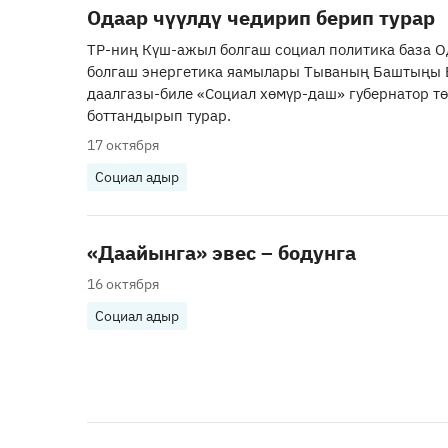
Одаар чүүлдү чедирип берип турар
ТР-ниң Күш-ажыл болгаш социал политика база О
болгаш энергетика яамылары Тываның Баштыңы 
даалгазы-биле «Социал хөмүр-даш» губернатор т
боттандырып турар.
17 октября
Социал адыр
«Даайынга» эвес – бодунга
16 октября
Социал адыр