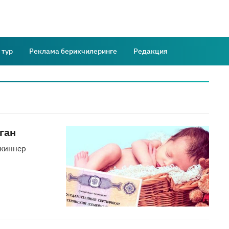
 тур
Реклама берикчилеринге
Редакция
ган
шкиннер