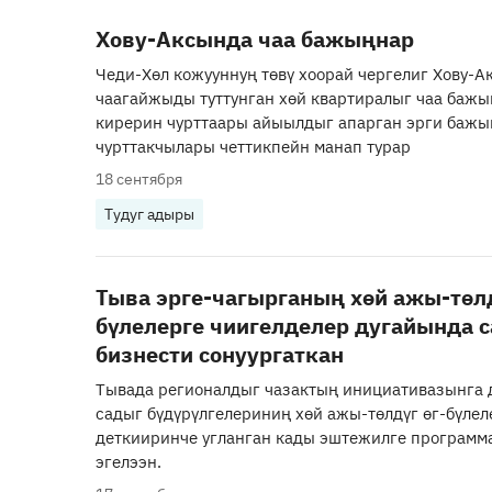
Хову-Аксында чаа бажыңнар
Чеди-Хөл кожууннуң төвү хоорай чергелиг Хову-А
чаагайжыды туттунган хөй квартиралыг чаа бажы
кирерин чурттаары айыылдыг апарган эрги баж
чурттакчылары четтикпейн манап турар
18 сентября
Тудуг адыры
Тыва эрге-чагырганың хөй ажы-төлд
бүлелерге чиигелделер дугайында 
бизнести сонуургаткан
Тывада регионалдыг чазактың инициативазынга 
садыг бүдүрүлгелериниң хөй ажы-төлдүг өг-бүле
деткииринче угланган кады эштежилге програм
эгелээн.