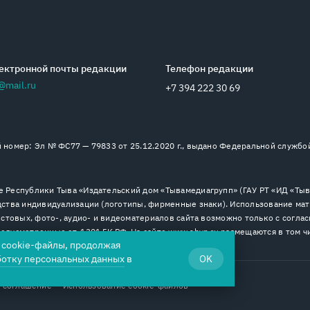
ектронной почты редакции
Телефон редакции
@mail.ru
+7 394 222 30 69
номер: Эл № ФС77 — 79833 от 25.12.2020 г., выдано Федеральной службо
 Республики Тыва «Издательский дом «Тывамедиагрупп» (ГАУ РТ «ИД «Тыва
ства индивидуализации (логотипы, фирменные знаки). Использование мат
стовых, фото-, аудио- и видеоматериалов сайта возможно только с согла
дусмотренные ст. 1301 ГК РФ. На сайте www.shyn.ru размещаются в том ч
я cookie-файлы, продолжая
ботку персональных данных
в
OK
 соглашение
Использование cookie-файлов