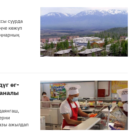
ксы суурда
ңче көжүп
ыңнарның
үг өг-
саналы
даянгаш,
лерни
мазы ажылдап