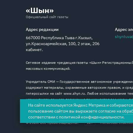
«Шын»
Официальный сайт газеты
Адрес редакции
Адрес эл
shyntuva
667000 Республика Тыва г.Кызыл,
ул.Красноармейская, 100, 2 этаж, 206
кабинет.
Сетевое издание «редакция газеты «Шын» Регистрационный 
массовых коммуникаций.
Учредитель СМИ — Государственное автономное учреждение
содержит материалы, охраняемые авторским правом, и сред
гиперссылки на сайт www.shyn.ru. Любое использование тек
нарушителям данного положения применяются все меры, пре
На сайте используется Яндекс Метрика и собираютс
пользование сайтом вы выражаете согласие на
обра
соответствии с
политикой конфиденциальности
.
© 2026. Все права защищены.
12+
Пользовательское