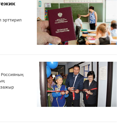
тежик
п эрттирип
а Россияның
ың
лзажыр