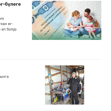
г-бүлеге
ың
кан ѳг-
 ап болур
зынга