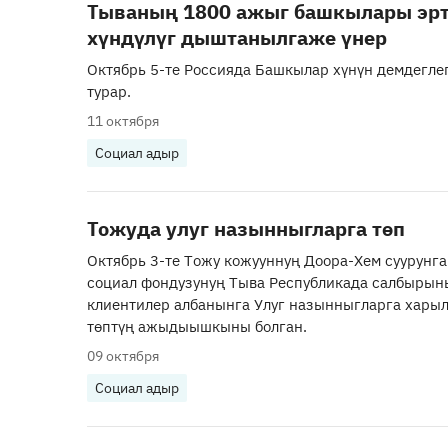
Тываның 1800 ажыг башкылары эр
хүндүлүг дыштанылгаже үнер
Октябрь 5-те Россияда Башкылар хүнүн демдегле
турар.
11 октября
Социал адыр
Тожуда улуг назынныгларга төп
Октябрь 3-те Тожу кожууннуң Доора-Хем суурунг
социал фондузунуң Тыва Республикада салбырын
клиентилер албанынга Улуг назынныгларга хары
төптүң ажыдыышкыны болган.
09 октября
Социал адыр