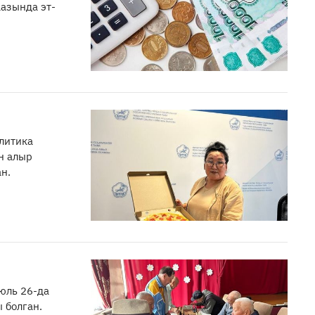
аазында эт-
литика
н алыр
н.
юль 26-да
 болган.