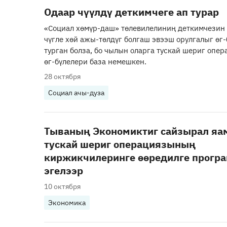
Одаар чүүлдү деткимчеге ап турар
«Социал хөмүр-даш» төлевилелиниң деткимчезин
чүгле хөй ажы-төлдүг болгаш эвээш орулгалыг өг-
турган болза, бо чылын оларга тускай шериг опе
өг-бүлелери база немешкен.
28 октября
Социал ачы-дуза
Тываның Экономиктиг сайзырал я
тускай шериг операциязының
киржикчилеринге өөредилге прогр
эгелээр
10 октября
Экономика