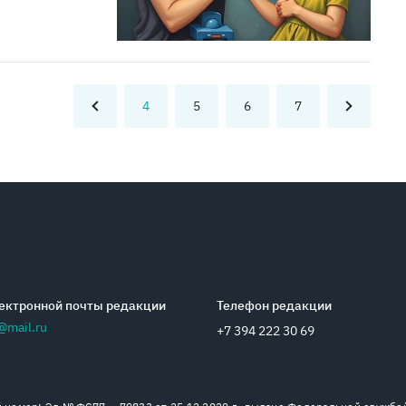
4
5
6
7
ектронной почты редакции
Телефон редакции
@mail.ru
+7 394 222 30 69