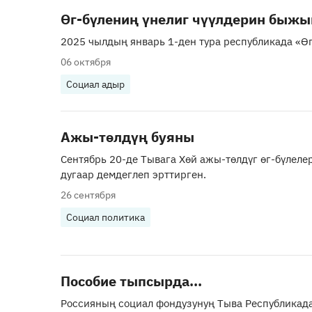
Өг-бүлениң үнелиг чүүлдерин быжыг
2025 чылдың январь 1-ден тура республикада «Өг
06 октября
Социал адыр
Ажы-төлдүң буяны
Сентябрь 20-де Тывага Хөй ажы-төлдүг өг-бүлеле
дугаар демдеглеп эрттирген.
26 сентября
Социал политика
Пособие тыпсырда...
Россияның социал фондузунуң Тыва Республикада