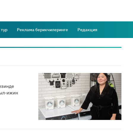
 тур
Реклама берикчилеринге
Редакция
езинде
жыл-ижин