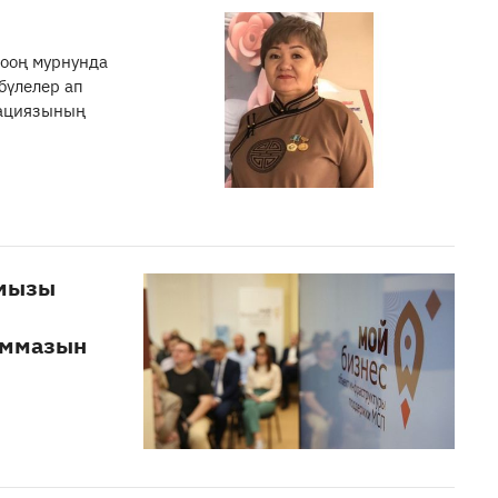
 ооң мурнунда
бүлелер ап
рациязының
амызы
аммазын