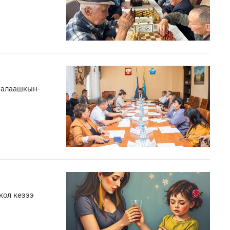
галаашкын-
кол кезээ