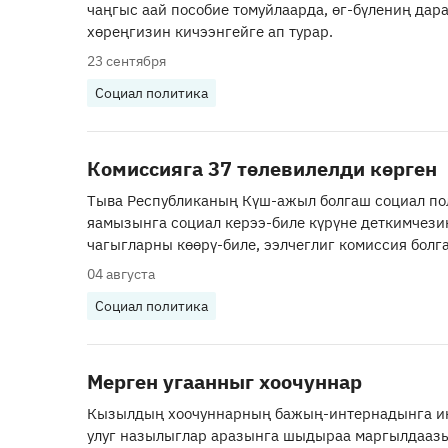
чаңгыс аай пособие томуйлаарда, өг-бүлениң дар
хөреңгизин кичээнгейге ап турар.
23 сентября
Социал политика
Комиссияга 37 төлевилелди көрген
Тыва Республиканың Күш-ажыл болгаш социал по
яамызынга социал керээ-биле күрүне деткимчези
чагыгларны көөрү-биле, ээлчеглиг комиссия болга
04 августа
Социал политика
Мерген угаанныг хоочуннар
Кызылдың хоочуннарның бажың-интернадынга и
улуг назылыглар аразынга шыдыраа маргылдаазы