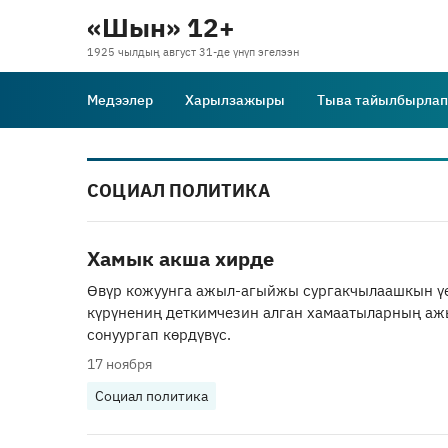
«Шын» 12+
1925 чылдың август 31-де үнүп эгелээн
Медээлер
Харылзажыры
Тыва тайылбырлап
СОЦИАЛ ПОЛИТИКА
Хамык акша хирде
Өвүр кожуунга ажыл-агыйжы сургакчылаашкын ү
күрүнениң деткимчезин алган хамаатыларның а
сонуургап көрдүвүс.
17 ноября
Социал политика