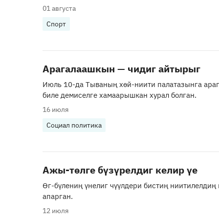
01 августа
Спорт
Арагалаашкын — чидиг айтырыг
Июль 10-да Тываның хөй-ниити палатазынга ара
биле демиселге хамаарышкан хурал болган.
16 июля
Социал политика
Ажы-төлге бүзүрелдиг келир үе
Өг-бүлениң үнелиг чүүлдери бистиң ниитилелдиң 
апарган.
12 июля