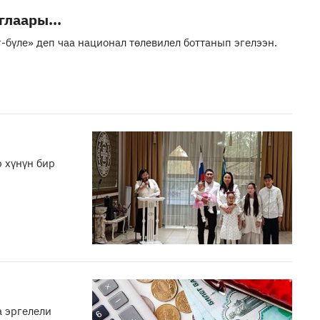
лаары...
-бүле» деп чаа национал төлевилел боттанып эгелээн.
р хүнүн бир
 эргелели