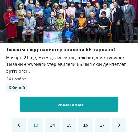
Тываның журналистер эвилели 65 харлаан!
Ноябрь 21-де, Бүгү-делегейниң телевидение хүнүнде,
Тываның журналистер эвилели 65 чыл оюн демдеглеп
эрттирген.
24 ноября
Юбилей
Показать еще
13
14
15
16
17