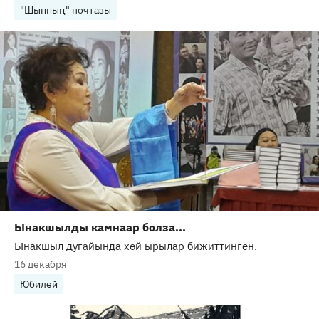
"Шынның" почтазы
Ынакшылды камнаар болза...
Ынакшыл дугайында хөй ырылар бижиттинген.
16 декабря
Юбилей