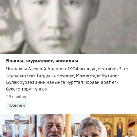
Башкы, журналист, чогаалчы
Чогаалчы Алексей Арапчор 1924 чылдың сентябрь 3-те
тараалаң бай Таңды кожууннуң Межегейде Эртине-
Булак хүрээзиниң чанынга чурттап чораан арат өг-
бүлеге төрүттүнген.
29 ноября
Юбилей