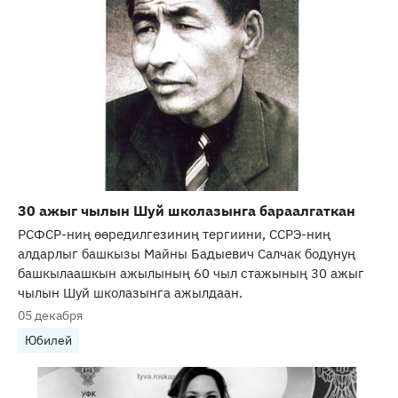
30 ажыг чылын Шуй школазынга бараалгаткан
РСФСР-ниң өөредилгезиниң тергиини, ССРЭ-ниң
алдарлыг башкызы Майны Бадыевич Салчак бодунуң
башкылаашкын ажылының 60 чыл стажының 30 ажыг
чылын Шуй школазынга ажылдаан.
05 декабря
Юбилей