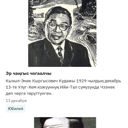
Эр чаңгыс чогаалчы
Кызыл-Эник Кыргысович Кудажы 1929 чылдыӊ декабрь
13-те Улуг-Хем кожууннуӊ Ийи-Тал сумузунда Чээнек
деп черге төрүттүнген.
13 декабря
Юбилей