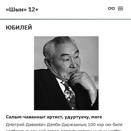
«Шын» 12+
ЮБИЛЕЙ
Салым-чаяанныг артист, удуртукчу, мөге
Дмитрий Даваевич Дамба-Даржааның 100 хар ою-биле
холбаштыр ооң хөй төрел-дөргүлү эрткен чылын ноябрь,