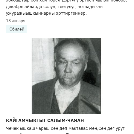
декабрь айларда солун, төөгүлүг, чогаадыкчы
ужуражыышкыннарны эрттиргеннер.
18 января
Юбилей
КАЙГАМЧЫКТЫГ САЛЫМ-ЧАЯАН
Чечек ышкаш чараш сен деп мактавас мен,Сен дег уруг