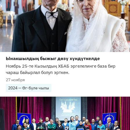
Ынакшылдың быжыг дөзү хүндүткелде
Ноябрь 25-те Кызылдың ХБАБ эргелелинге база бир
чараш байырлал болуп эрткен.
27 ноября
2024 — Өг-бүле чылы