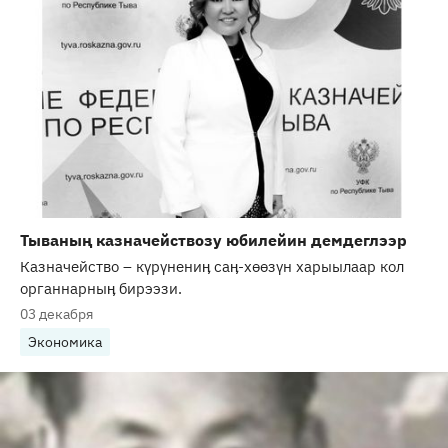
Тываның казначействозу юбилейин демдеглээр
Казначейство – күрүнениӊ саӊ-хөөзүн харыылаар кол
органнарныӊ бирээзи.
03 декабря
Экономика