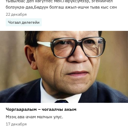
тывылбас деп көгүтпес мен.Пөрүксүмээр, эгениичел
болзуңза-даа,Бөдүүн болгаш ажыл-ишчи тыва кыс сен
22 декабря
Чогаал делегейи
Чоргааралым – чогаалчы акым
Мээң ава-ачам малчын улус.
17 декабря