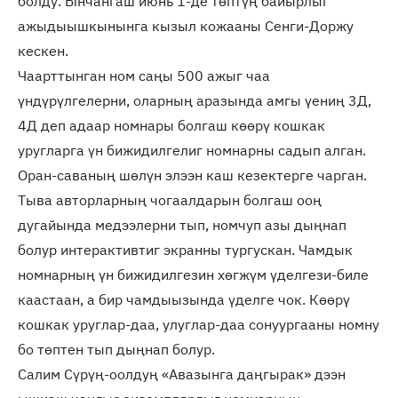
болду. Ынчангаш июнь 1-де төптүң байырлыг
ажыдыышкынынга кызыл кожааны Сенги-Доржу
кескен.
Чаарттынган ном саңы 500 ажыг чаа
үндүрүлгелерни, оларның аразында амгы үениң 3Д,
4Д деп адаар номнары болгаш көөрү кошкак
уругларга үн бижидилгелиг номнарны садып алган.
Оран-саваның шөлүн элээн каш кезектерге чарган.
Тыва авторларның чогаалдарын болгаш ооң
дугайында медээлерни тып, номчуп азы дыңнап
болур интерактивтиг экранны тургускан. Чамдык
номнарның үн бижидилгезин хөгжүм үделгези-биле
каастаан, а бир чамдыызында үделге чок. Көөрү
кошкак уруглар-даа, улуглар-даа сонуургааны номну
бо төптен тып дыңнап болур.
Салим Сүрүң-оолдуң «Авазынга даңгырак» дээн