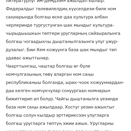
литературлуг им-демдээн» ажылдап кылыр.
Федералдыг төлевилелдиң күүселдези-биле ном
саңнарында болгаш өске-даа культура албан
черлеринде тургустунган шак мындыг культура-
чырыдыышкын төптери уругларның сайзыралынга
болгаш чогаадыкчы дыштанылгазынга улуг ужур-
дузалыг. Бии-Хем кожуунга база шак мындыг төп
удавас ажыттынар.
Чаарттынгаш, чаштар болгаш өг-бүле
номчулгазының төвү апарган ном саңы
республиканыы болганда, ырак-чоок кожууннардан-
даа келген номчукчулар сонуургаан номнарын
бижиттирип ап болур. Чайгы дыштанылга үезинде
база ном саңы ажылдаар. Хостуг үезин ажыктыг
болгаш солун кылдыр эрттириксээн улугларга
болгаш уругларга төптүң эжии ажык. Уругларны