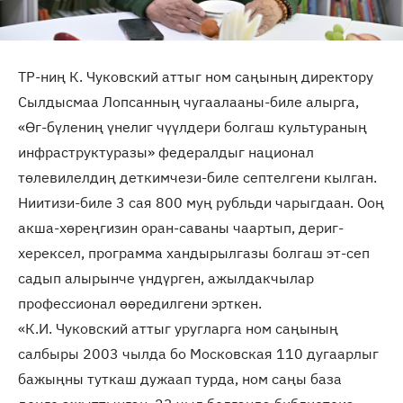
ТР-ниң К. Чуковский аттыг ном саңының директору
Сылдысмаа Лопсанның чугаалааны-биле алырга,
«Өг-бүлениң үнелиг чүүлдери болгаш культураның
инфраструктуразы» федералдыг национал
төлевилелдиң деткимчези-биле септелгени кылган.
Ниитизи-биле 3 сая 800 муң рубльди чарыгдаан. Ооң
акша-хөреңгизин оран-саваны чаартып, дериг-
херексел, программа хандырылгазы болгаш эт-сеп
садып алырынче үндүрген, ажылдакчылар
профессионал өөредилгени эрткен.
«К.И. Чуковский аттыг уругларга ном саңының
салбыры 2003 чылда бо Московская 110 дугаарлыг
бажыңны туткаш дужаап турда, ном саңы база