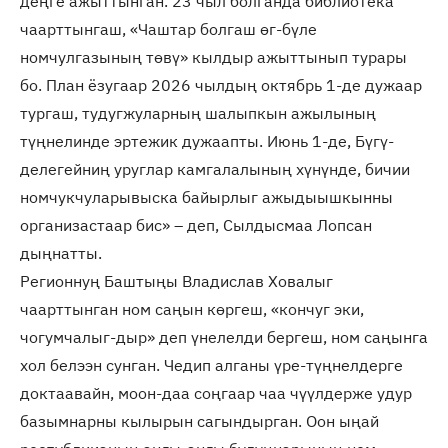
деңге ажыттынган. 23 чыл болганда библиотека
чаарттынгаш, «Чаштар болгаш өг-бүле
номчулгазының төвү» кылдыр ажыттынып турары
бо. План ёзугаар 2026 чылдың октябрь 1-де дужаар
тургаш, тудугжуларның шалыпкын ажылының
түңнелинде эртежик дужаапты. Июнь 1-де, Бүгү-
делегейниң уруглар камгалалының хүнүнде, бичии
номчукчуларывыска байырлыг ажыдыышкынны
организастаар бис» – деп, Сылдысмаа Лопсан
дыңнатты.
Регионнуң Баштыңы Владислав Ховалыг
чаарттынган ном саңын көргеш, «кончуг эки,
чогумчалыг-дыр» деп үнелелди бергеш, ном саңынга
хол белээн сунган. Чедип алганы үре-түңнелдерге
доктаавайн, моон-даа соңгаар чаа чүүлдерже удур
базымнарны кылырын сагындырган. Оон ыңай