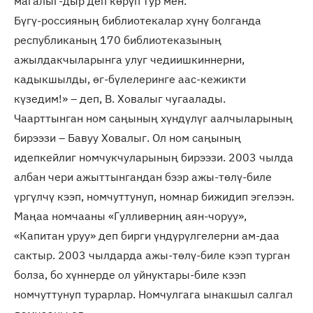
магалыг-дыр деп көрүп тур мен.
Бүгү-россияның библиотекалар хүнү болганда
республиканың 170 библиотеказының
ажылдакчыларынга улуг чедиишкиннерни,
кадыкшылды, өг-бүлелеринге аас-кежикти
күзедим!» – деп, В. Ховалыг чугаалады.
Чаарттынган ном саңының хүндүлүг аалчыларының
бирээзи – Бавуу Ховалыг. Ол ном саңының
идепкейлиг номчукчуларының бирээзи. 2003 чылда
албан чери ажыттынгандан бээр ажы-төлү-биле
үргүлчү кээп, номчуттунуп, номнар бижидип эгелээн.
Маңаа номчааны «Гулливерниң аян-чоруу»,
«Капитан уруу» деп бирги үндүрүлгелерни ам-даа
сактыр. 2003 чылдарда ажы-төлү-биле кээп турган
болза, бо хүннерде ол уйнуктары-биле кээп
номчуттунуп турарлар. Номчулгага ынакшыл салгал