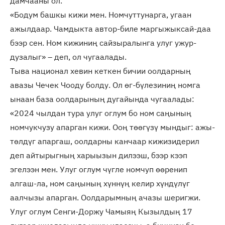
дамчааны ол.
«Бодум башкы кижи мен. Номчуттунарга, угаан
ажылдаар. Чамдыкта автор-биле маргыжыксай-даа
бээр сен. Ном кижиниң сайзыралынга улуг ужур-
дузалыг» – деп, ол чугаалады.
Тыва национал хевин кеткен бичии оолдарның
авазы Чечек Чооду болду. Ол өг-бүлезиниң номга
ынаан база оолдарының дугайында чугаалады:
«2024 чылдан тура улуг оглум бо ном саңының
номчукчузу апарган кижи. Ооң төөгүзү мындыг: ажы-
төлдүг апаргаш, оолдарны канчаар кижизидерил
деп айтырыгның харыызын дилээш, бээр кээп
эгелээн мен. Улуг оглум чүгле номчуп өөренип
алгаш-ла, ном саңының хүннүң келир хүндүлүг
аалчызы апарган. Оолдарымның ачазы шеригжи.
Улуг оглум Сенги-Доржу Чамыяң Кызылдың 17