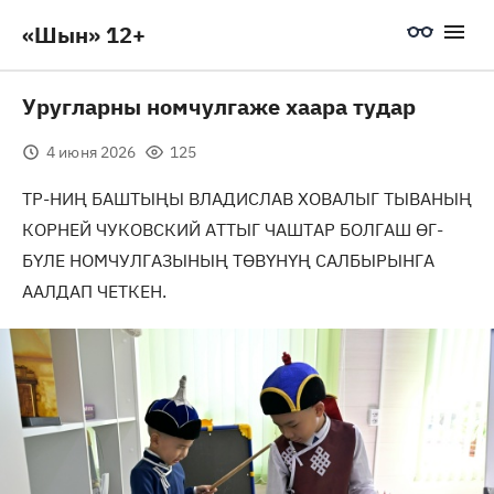
«Шын» 12+
Уругларны номчулгаже хаара тудар
4 июня 2026
125
ТР-НИҢ БАШТЫҢЫ ВЛАДИСЛАВ ХОВАЛЫГ ТЫВАНЫҢ
КОРНЕЙ ЧУКОВСКИЙ АТТЫГ ЧАШТАР БОЛГАШ ӨГ-
БҮЛЕ НОМЧУЛГАЗЫНЫҢ ТӨВҮНҮҢ САЛБЫРЫНГА
ААЛДАП ЧЕТКЕН.