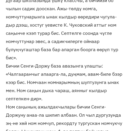
дугаар школазында үшкү классчы, а бичиизи бо
чылын садик дооскан. Ажы-төлдү номга,
номчуттунарынга ынак кылдыр өөредири чугула-
дыр дээш, хостуг үевисте К. Чуковский аттыг ном
саңынче кээп турар бис. Септелге соонда чүгле
номчуттунар эвес, а садикчилерге ойнаар
булуңчугаштар база бар апарган боорга өөрүп тур
бис».
Бичии Сенги-Доржу база авазынга улашты:
«Чалгааранчыг апаарга-ла, дуңмам, авам-биле бээр
кээр бис. Номчаан номнарымның шуптузунга ынак
мен. Ном саңын дыка чараш, аянныг кылдыр
септепкен-дир».
Ном саңының ажылдакчылары бичии Сенги-
Доржуну анаа-ла шилип албаан. Ол чыл дургузунда
эң-не хөй ном номчуп, рекордту тургускан номчукчу