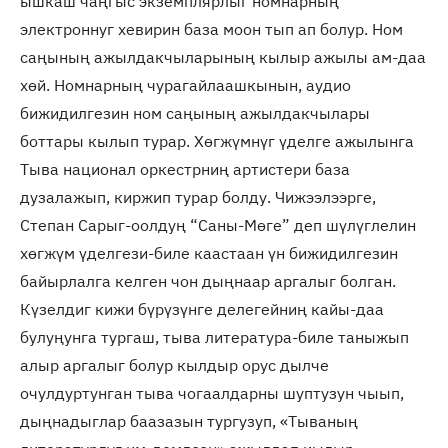
ышкаш чаңгыс экземплярлыг номнарның
электроннуг хевирин база моон тып ап болур. Ном
саңының ажылдакчыларының кылыр ажылы ам-даа
хөй. Номнарның чурагайлаашкынын, аудио
бижидилгезин ном саңының ажылдакчылары
боттары кылып турар. Хөгжүмнүг үделге ажылынга
Тыва национал оркестрниң артистери база
дузалажып, киржип турар болду. Чижээлээрге,
Степан Сарыг-оолдуң “Саны-Мөге” деп шүлүглелин
хөгжүм үделгези-биле каастаан үн бижидилгезин
байырлалга келген чон дыңнаар аргалыг болган.
Күзелдиг кижи бүрүзүнге делегейниң кайы-даа
булуңунга тургаш, тыва литература-биле таныжып
алыр аргалыг болур кылдыр орус дылче
очулдуртунган тыва чогаалдарны шуптузун чыып,
дыңнадыглар баазазын тургузуп, «Тываның