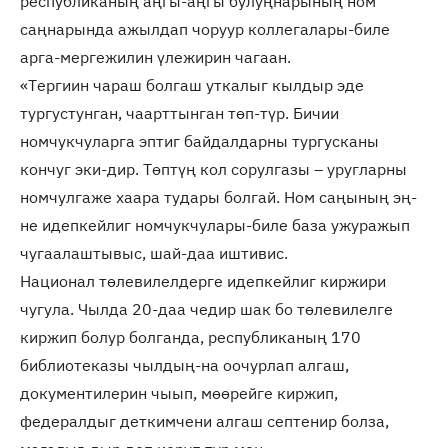
республиканың аңгы-аңгы булуңнарының ном
саңнарында ажылдап чоруур коллегалары-биле
арга-мергежилин үлежирин чагаан.
«Тергиин чараш болгаш уткалыг кылдыр эде
тургустунган, чаарттынган төп-түр. Бичии
номчукчуларга эптиг байдалдарны тургусканы
кончуг эки-дир. Төптүң кол сорулгазы – уругларны
номчулгаже хаара тудары болгай. Ном саңының эң-
не идепкейлиг номчукчулары-биле база ужуражып
чугаалаштывыс, шай-даа иштивис.
Национал төлевилелдерге идепкейлиг киржири
чугула. Чылда 20-даа чедир шак бо төлевилелге
киржип болур болганда, республиканың 170
библиотеказы чылдың-на оочурлап алгаш,
документилерин чыып, мөөрейге киржип,
федералдыг деткимчени алгаш септенир болза,