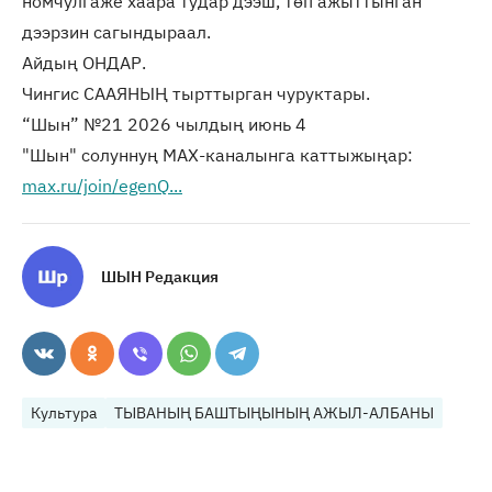
номчулгаже хаара тудар дээш, төп ажыттынган
дээрзин сагындыраал.
Айдың ОНДАР.
Чингис СААЯНЫҢ тырттырган чуруктары.
“Шын” №21 2026 чылдың июнь 4
"Шын" солуннуң МАХ-каналынга каттыжыңар:
max.ru/join/egenQ...
ШЫН Редакция
Культура
ТЫВАНЫҢ БАШТЫҢЫНЫҢ АЖЫЛ-АЛБАНЫ