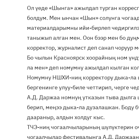
Ол үеде «Шынга» ажылдап турган коррес
болдум. Мен ынчан «Шын» солунга чогаа
материалдарымны ийи-бирлеп чедиргилэ
таныжып алган мен. Оон бээр мен бо ду
корректор, журналист деп санап чоруур м
Бо чылын Красноярск хоорайның ном үндү
ла мен» деп номумну ажылдап кылган ко
Номумну НШХИ-ниң корректору дыка-ла 
бергенинге улуу-биле четтирип, черге че
А.Д. Даржаа номнуң утказын тыва дылга
берип, меңээ дыка-ла дузалашкан. Боду б
даараныр, алдын холдуг кыс.
ТЧЭ-ниң чогаалчыларының шүлүктерин очу
чогаалчылар фестивалынга А.Д. Даржаан