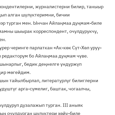
пондентилерни, журналистерни билир, таныыр
дып алган шүлүктеримни, бичии
эр турган мен. Ынчан Айлаңмаа дуңмам-биле
ңмамны шыырак корреспондент, очулдурукчу,
ен.
рер черинге парлаткан «Ак-көк Сүт-Хөл уруу-
л редакторум бо Айлаңмаа дуңмам чүве.
шынарлыг, бедик деңнелге үндүржүп
дир мөгейдим.
 шын тайылбырлап, литературлуг билиглерни
үдүштүг арга-сүмелиг, баштак, чогаалчы,
лдуруп дузалажып турган. III аныяк
ың очулдурган шүлүктери хөйү-биле