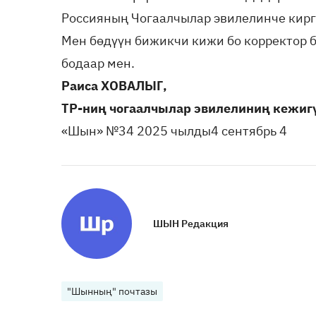
Россияның Чогаалчылар эвилелинче кирг
Мен бөдүүн бижикчи кижи бо корректор 
бодаар мен.
Раиса ХОВАЛЫГ,
ТР-ниң чогаалчылар эвилелиниң кежиг
«Шын» №34 2025 чылды4 сентябрь 4
ШЫН Редакция
"Шынның" почтазы