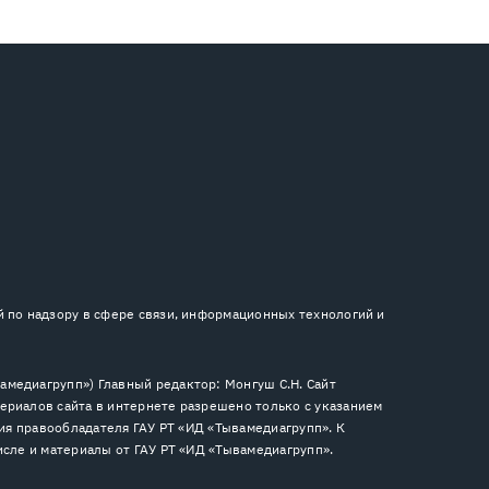
й по надзору в сфере связи, информационных технологий и
медиагрупп») Главный редактор: Монгуш С.Н. Сайт
ериалов сайта в интернете разрешено только с указанием
сия правообладателя ГАУ РТ «ИД «Тывамедиагрупп». К
исле и материалы от ГАУ РТ «ИД «Тывамедиагрупп».