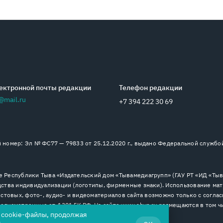
ектронной почты редакции
Телефон редакции
@mail.ru
+7 394 222 30 69
номер: Эл № ФС77 — 79833 от 25.12.2020 г., выдано Федеральной службо
 Республики Тыва «Издательский дом «Тывамедиагрупп» (ГАУ РТ «ИД «Тыва
ства индивидуализации (логотипы, фирменные знаки). Использование мат
стовых, фото-, аудио- и видеоматериалов сайта возможно только с согла
дусмотренные ст. 1301 ГК РФ. На сайте www.shyn.ru размещаются в том ч
я cookie-файлы, продолжая