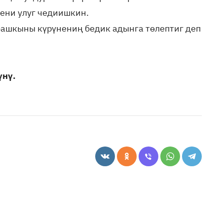
ени улуг чедиишкин.
башкыны күрүнениң бедик адынга төлептиг деп
үнү.