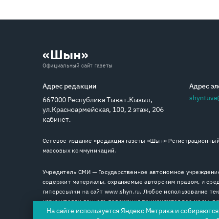
«Шын»
Официальный сайт газеты
Адрес редакции
Адрес эл
shyntuva
667000 Республика Тыва г.Кызыл,
ул.Красноармейская, 100, 2 этаж, 206
кабинет.
Сетевое издание «редакция газеты «Шын» Регистрационный 
массовых коммуникаций.
Учредитель СМИ — Государственное автономное учреждение
содержит материалы, охраняемые авторским правом, и сред
гиперссылки на сайт www.shyn.ru. Любое использование тек
нарушителям данного положения применяются все меры, пре
На сайте используется Яндекс Метрика и собираютс