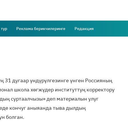
 тур
Реклама берикчилеринге
Редакция
ң 31 дугаар үндүрүлгезинге үнген Россияның
онал школа хөгжүдер институттуң корректору
ың суртаалчызы» деп материалын улуг
үеде кончуг аныяанда тыва дылдың
н болган.