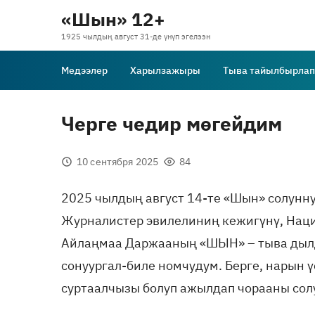
«Шын» 12+
1925 чылдың август 31-де үнүп эгелээн
Медээлер
Харылзажыры
Тыва тайылбырлап
Черге чедир мөгейдим
10 сентября 2025
84
2025 чылдың август 14-те «Шын» солунну
Журналистер эвилелиниң кежигүнү, Наци
Айлаңмаа Даржааның «ШЫН» – тыва дылд
сонуургал-биле номчудум. Берге, нарын 
суртаалчызы болуп ажылдап чорааны солу