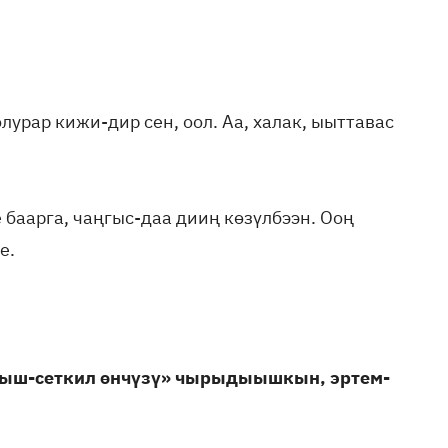
лурар кижи-дир сен, оол. Аа, халак, ыыттавас
 баарга, чаңгыс-даа дииң көзүлбээн. Ооң
е.
агыш-сеткил өнчүзү» чырыдыышкын, эртем-