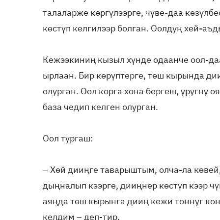
талаларже көргүлээрге, чүве-даа көзүлб
көстүп келгилээр болган. Оолдуң хей-аъд
Кежээкиниң кызыл хүнде одаанче оол-да
ырлаан. Бир көрүптерге, төш кырында ди
олурган. Оол корга хона бергеш, уругну о
база чедип келген олурган.
Оол тургаш:
– Хөй дииңге таварыштым, олча-ла көвей
дыңналып кээрге, дииңнер көстүп кээр чү
аяңда төш кырынга дииң кежи тоннуг кон
келдим – деп-тир.