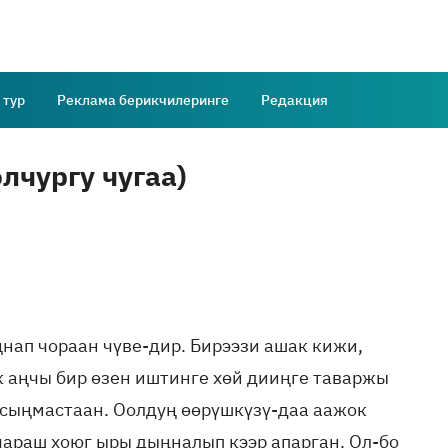
 тур
Реклама берикчилеринге
Редакция
лчургу чугаа)
нап чораан чүве-дир. Бирээзи ашак кижи,
як аңчы бир өзен иштинге хөй дииңге таваржы
ак сыңмастаан. Оолдуң өөрүшкүзү-даа аажок
 чараш хоюг ыры дыңналып кээр апарган. Ол-бо