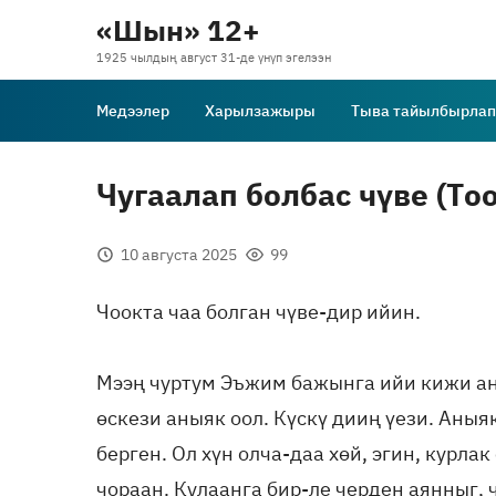
«Шын» 12+
1925 чылдың август 31-де үнүп эгелээн
Медээлер
Харылзажыры
Тыва тайылбырлап
Чугаалап болбас чүве (Тоо
10 августа 2025
99
Чоокта чаа болган чүве-дир ийин.
Мээң чуртум Эъжим бажынга ийи кижи аң
өскези аныяк оол. Күскү дииң үези. Аны
берген. Ол хүн олча-даа хөй, эгин, курл
чораан. Кулаанга бир-ле черден аянныг,