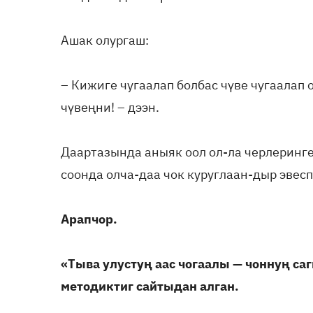
Ашак олургаш:
– Кижиге чугаалап болбас чүве чугаалап о
чүвеңни! – дээн.
Даартазында аныяк оол ол-ла черлеринге
соонда олча-даа чок куруглаан-дыр эвесп
Арапчор.
«Тыва улустуң аас чогаалы — чоннуң с
методиктиг сайтыдан алган.