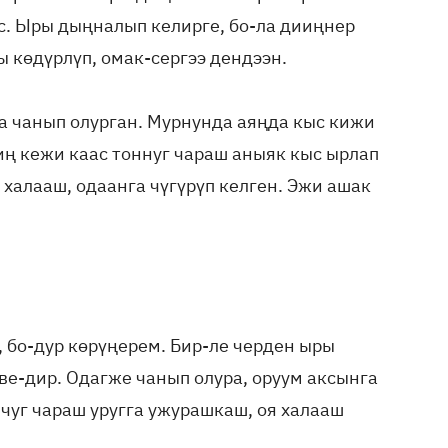
ес. Ыры дыңналып келирге, бо-ла дииңнер
ы көдүрлүп, омак-сергээ дендээн.
а чанып олурган. Мурнунда аяңда кыс кижи
иң кежи каас тоннуг чараш аныяк кыс ырлап
я халааш, одаанга чүгүрүп келген. Эжи ашак
, бо-дур көрүңерем. Бир-ле черден ыры
ве-дир. Одагже чанып олура, оруум аксынга
чуг чараш уругга ужурашкаш, оя халааш