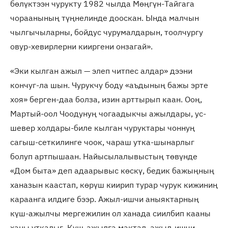
бөлүктээн чурукту 1982 чылда Мөңгүн-Тайгага
чораанының түңнелинде дооскан. Ында малчын
чылгычыларны, бойдус чурумалдарын, тоолчургу
овур-хевирлерни кииргени онзагай».
«Эки кылган ажыл — элеп читпес алдар» дээни
кончуг-ла шын. Чурукчу боду «аъдының бажы эрте
хоя» берген-даа болза, изин арттырып каан. Ооң,
Мартый-оол Чоодунуң чогаадыкчы ажылдары, ус-
шевер холдары-биле кылган чуруктары чоннуң
сагыш-сеткилинге чоок, чараш утка-шынарлыг
болуп артпышаан. Найысылалывыстың төвүнде
«Дом быта» деп адаарывыс көскү, бедик бажыңның
ханазын каастап, көрүш киирип турар чурук кижиниң
караанга илдиге бээр. Ажыл-ишчи аныяктарның
күш-ажылчы мергежилин ол ханада сиилбип кааны
ханы уткалыг. Күш-ажылга мактал, ажыл-ишчи