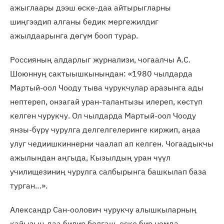
ажыглаары дээш өске-даа айтырыгларны
шиңгээдип алганы бедик мергежилдиг
ажылдаарынга дөгүм бооп турар.
Россияның алдарлыг журнализи, чогаалчы А.С.
Шоюннуң сактыышкынындан: «1980 чылдарда
Мартый-оол Чооду тыва чурукчулар аразынга ады
нептереп, онзагай уран-талантызы илереп, көстүп
келген чурукчу. Ол чылдарда Мартый-оол Чооду
янзы-бүрү чурулга делгелгелеринге киржип, аңаа
улуг чедиишкиннерни чаалап ап келген. Чогаадыкчы
ажылындан аңгыда, Кызылдың уран чүүл
училищезиниң чурулга салбырынга башкылап база
турган…».
Александр Сан-оолович чурукчу алышкыларның
кайызын-даа билир болгаш, өске бир номда