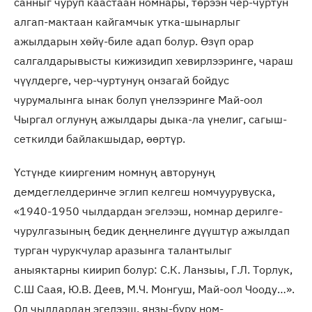
санныг чуруп каастаан номнары, төрээн чер-чуртун
алгап-мактаан кайгамчык утка-шынарлыг
ажылдарын хөйү-биле адап болур. Өзүп орар
салгалдарывысты кижизидип хевирлээринге, чараш
чүүлдерге, чер-чуртунуң онзагай бойдус
чурумалынга ынак болуп үнелээринге Май-оол
Чыргал оглунуң ажылдары дыка-ла үнелиг, сагыш-
сеткилди байлакшыдар, өөртүр.
Үстүнде кииргеним номнуң авторунуң
демдеглелдеринче эглип келгеш номчуурувуска,
«1940-1950 чылдардан эгелээш, номнар дерилге-
чурулгазының бедик деңнелинге дүүштүр ажылдап
турган чурукчулар аразынга талантылыг
аныяктарны киирип болур: С.К. Ланзыы, Г.Л. Торлук,
С.Ш Саая, Ю.В. Деев, М.Ч. Монгуш, Май-оол Чооду…».
Ол чылдардан эгелээш, янзы-бүрү ном-