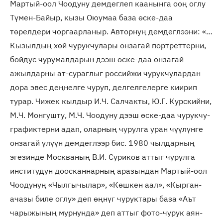
Мартый-оол Чоодуну демдеглеп каанынга ооң оглу
Түмен-Байыр, кызы Оюумаа база өске-даа
төрелдери чоргаарланыр. Авторнуң демдеглээни: «…
Кызылдың хөй чурукчулары онзагай портреттерни,
бойдус чурумалдарын дээш өске-даа онзагай
ажылдарны ат-сураглыг российжи чурукчулардан
дора эвес деңнелге чуруп, делгелгелерге киирип
турар. Чижек кылдыр И.Ч. Салчакты, Ю.Г. Курскийни,
М.Ч. Монгушту, М.Ч. Чоодуну дээш өске-даа чурукчу-
графиктерни адап, оларның чурулга уран чүүлүнге
онзагай үлүүн демдеглээр бис. 1980 чылдарның
эгезинде Москваның В.И. Суриков аттыг чурулга
институдун доосканнарның аразындан Мартый-оол
Чоодунуң «Чылгычылар», «Көшкен аал», «Кырган-
ачазы биле оглу» деп өңнүг чуруктары база «Аът
чарыжының мурнунда» деп аттыг фото-чурук аян-