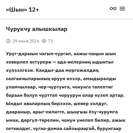
«Шын» 12+
Чурукчу алышкылар
29 июня 2026
73
Уруг-дарыын чагып-сургап, аажы-чаңын шын
хевирлеп өстүрери — ада-иелерниң ыдыктыг
хүлээлгези. Кандыг-даа мергежилдиң
салгакчыларының оруун изээр, амыдыралды
уламчылаар, чер-чуртунга, чонунга төлептиг
бараан болуп чурттап чоруурун олар күзеп артар.
Ындыг аваларның бирээзи, шевер холдуг,
даараныр, арыг-силигге, шыңгыы ёзу-чурумга
ынак, дөргүл-төрелин, чонун үнелеп билир, ажык
сеткилдиг, чугаа-домаа сайзыраңгай, бурунгаар