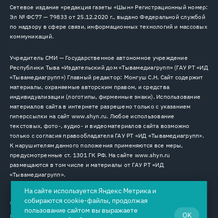
Сетевое издание «редакция газеты «Шын» Регистрационный номер:
Эл № ФС77 — 79833 от 25.12.2020 г., выдано Федеральной службой
по надзору в сфере связи, информационных технологий и массовых
коммуникаций.
Учредитель СМИ — Государственное автономное учреждение
Республики Тыва «Издательский дом «Тывамедиагрупп» (ГАУ РТ «ИД
«Тывамедиагрупп») Главный редактор: Монгуш С.Н. Сайт содержит
материалы, охраняемые авторским правом, и средства
индивидуализации (логотипы, фирменные знаки). Использование
материалов сайта в интернете разрешено только с указанием
гиперссылки на сайт www.shyn.ru. Любое использование
текстовых, фото-, аудио- и видеоматериалов сайта возможно
только с согласия правообладателя ГАУ РТ «ИД «Тывамедиагрупп».
К нарушителям данного положения применяются все меры,
предусмотренные ст. 1301 ГК РФ. На сайте www.shyn.ru
размещаются в том числе и материалы от ГАУ РТ «ИД
«Тывамедиагрупп».
На сайте используется Яндекс Метрика и
собираются cookie-файлы, продолжая
© 2026. Все права защищены.
12+
пользование сайтом вы выражаете
OK
Пользовательское соглашение