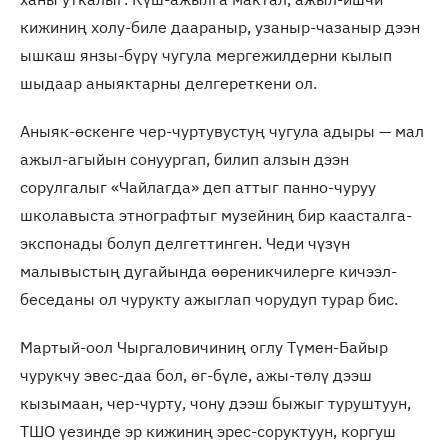
кижиниң холу-биле даараныр, узаныр-чазаныр дээн
ышкаш янзы-бүрү чугула мергежилдерни кылып
шыдаар аныяктарны делгереткени ол.
Аныяк-өскенге чер-чуртувустуң чугула адыры — мал
ажыл-агыйын сонуургап, билип алзын дээн
сорулгалыг «Чайлагда» деп аттыг панно-чуруу
школавыста этнографтыг музейниң бир каасталга-
экспонады болуп делгеттинген. Чеди чүзүн
малывыстың дугайында өөреникчилерге кичээл-
беседаны ол чурукту ажыглап чорудуп турар бис.
Мартый-оол Чыргаловичиниң оглу Түмен-Байыр
чурукчу эвес-даа бол, өг-бүле, ажы-төлү дээш
кызымаан, чер-чурту, чону дээш быжыг туруштуун,
ТШО үезинде эр кижиниң эрес-соруктуун, коргуш