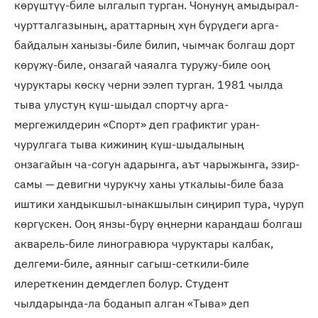
көрүштүү-биле ылгалып турган. Чонунуң амыдырал-
чуртталгазының, араттарның хүн бүрүдеги арга-
байдалын ханызы-биле билип, чымчак болгаш дорт
көрүжү-биле, онзагай чаяалга туружу-биле ооң
чуруктары көскү черни ээлеп турган. 1981 чылда
тыва улустуң күш-шыдал спортчу арга-
мергежилдерин «Спорт» деп графиктиг уран-
чурулгага тыва кижиниң күш-шыдалының
онзагайын ча-согун адарынга, аът чарыжынга, эзир-
самы — девигни чурукчу ханы уткалыы-биле база
иштики хандыкшыл-ынакшылын сиңирип тура, чуруп
көргүскен. Ооң янзы-бүрү өңнерни карандаш болгаш
акварель-биле линогравюра чуруктары калбак,
делгеми-биле, аянныг сагыш-сеткили-биле
илереткенин демдеглеп болур. Студент
чылдарында-ла боданып алган «Тыва» деп