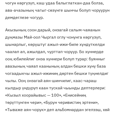
чогун көргүзүп, каш удаа балыглаткан-даа болза,
ава-ачазының чагыг-сөзүнге шынчы болуп чоруурун
демдеглезе чогуур.
Акызының соон дарый, онзагай салым-чаяанын
дуңмазы Май-оол Чыргал оглу чонунга көргүзүп,
шынарлыг, көрүштүг ажыл-ижи-биле хүндүткелди
чаалап ап, ажылдап, чурттап чоруур. Бо хүннерде
ооң юбилейлиг онза хүннери болуп турар: буянныг
авазының чаяап каанының алдан бешки хүнү база
чогаадыкчы ажыл-ижиниң дөртен бешки түңнелдиг
чылы. Ооң онзагай аян-шинчилиг, каас-чараш
кылдыр үндүрүп каан тускай чыынды дептерлери:
«Кызыл хоорайывыс — 100», «Енисейниң
төрүттүнген чери», «Бурун черивистиң эртени»,
«Тываже аян-чорук» деп альбомнардан эгелээш, хөй