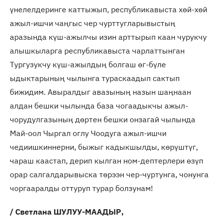
үнелелдеринге каттыжып, республикавыста хөй-хөй
ажыл-ишчи чаңгыс чер чурттугларывыстың
аразында күш-ажылчы изин арттырып каан чурукчу
алышкыларга республикавыста чарлаттынган
Тургузукчу күш-ажылдың болгаш өг-бүле
ыдыктарының чылынга тураскаадып сактып
бижидим. Авыралдыг авазының назын шаңнаан
алдан бешки чылында база чогаадыкчы ажыл-
чорудулгазының дөртен бешки онзагай чылында
Май-оол Чыргал оглу Чоодуга ажыл-ишчи
чедиишкиннерни, быжыг кадыкшылды, көрүштүг,
чараш каастап, дерип кылган ном-дептерлери өзүп
орар салгалдарывыска төрээн чер-чуртунга, чонунга
чоргааралды оттуруп турар болзунам!
/ Светлана ШУЛУУ-МААДЫР,