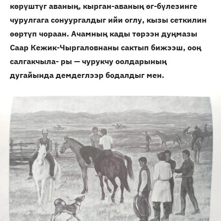
көрүштүг аваның, кырган-аваның өг-бүлезинге
чурулгага сонуургалдыг ийи оглу, кызы сеткилин
өөртүп чораан. Ачамның кады төрээн дуңмазы
Саар Кежик-Чыргаловнаны сактып бижээш, ооң
салгакчыла- ры — чурукчу оолдарының
дугайында демдеглээр бодалдыг мен.