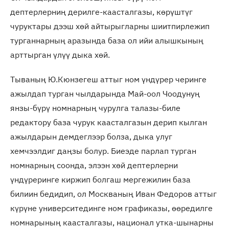
дептерлерниң дерилге-каасталгазы, көрүштүг
чуруктары дээш хөй айтырыгларны шиитпирлежип
турганнарның аразында база ол ийи алышкының
арттырган үлүү дыка хөй.
Тываның Ю.Кюнзегеш аттыг ном үндүрер черинге
ажылдап турган чылдарында Май-оол Чоодунуң
янзы-бүрү номнарның чурулга талазы-биле
редактору база чурук каасталгазын дерип кылган
ажылдарын демдеглээр болза, дыка улуг
хемчээлдиг даңзы болур. Биеэде парлап турган
номнарның соонда, элээн хөй дептерлерни
үндүреринге киржип болгаш мергежилин база
билиин бедидип, ол Москваның Иван Федоров аттыг
күрүне университединге ном графиказы, өөредилге
номнарының каасталгазы, национал утка-шынарны