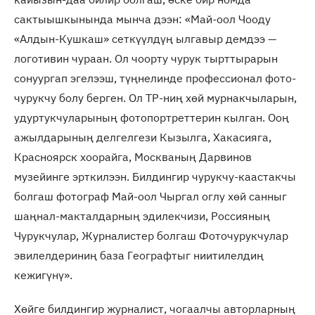
сактыышкынында мынча дээн: «Май-оол Чооду
«Алдын-Кушкаш» сеткүүлдүң ылгавыр демдээ —
логотивин чураан. Ол чоорту чурук тырттырарын
сонуургап эгелээш, түңнелинде профессионал фото-
чурукчу болу берген. Ол ТР-ниң хөй мурнакчыларын,
удуртукчуларының фотопортреттерин кылган. Ооң
ажылдарының делгелгези Кызылга, Хакасияга,
Красноярск хоорайга, Москваның Дарвинов
музейинге эрткилээн. Билдингир чурукчу-каастакчы
болгаш фотограф Май-оол Чыргал оглу хөй санныг
шаңнал-макталдарның эдилекчизи, Россияның
Чурукчулар, Журналистер болгаш Фоточурукчулар
эвилелдериниң база Географтыг ниитилелдиң
кежигүнү».
Хөйге билдингир журналист, чогаалчы авторларның