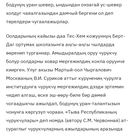
бодунуң уран-шевер, ындындан онзагай ус-шевер
холдуг чаяалгазындан дамчый бергени ол деп
төрелдери чугаалажырлар.
Оолдарының кайызы-даа Тес-Хем кожууннуң Берт-
Даг ортумак школазынга аңгы-аңгы чылдарда
өөренип турганнар. Амыдыралдың оруу чурукчу
болур оолдарны ховар мергежилдиң кокпа оруунче
киирген. Улуг акызы Мартый-оол Чыргалович
Москваның В.И. Суриков аттыг күрүнениң чурулга
институдунга чурукчу мергежилдиң дээди эртемин
чедип алгаш, өске эш-өөрү-биле бир дөмей
чогаадыкчы ажылдап, бодунуң уран-талантызын
чонунга көргүзүп чораан. «Тыва Республиканың
чурукчулары» деп номда (автору С.М. Червонная) ат-
сураглыг чурукчуларның ажылдарының аразында