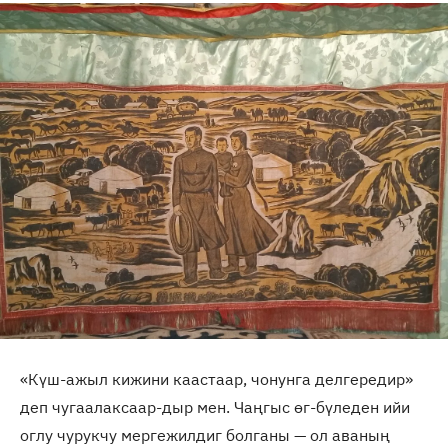
«Күш-ажыл кижини каастаар, чонунга делгередир»
деп чугаалаксаар-дыр мен. Чаңгыс өг-бүледен ийи
оглу чурукчу мергежилдиг болганы — ол аваның