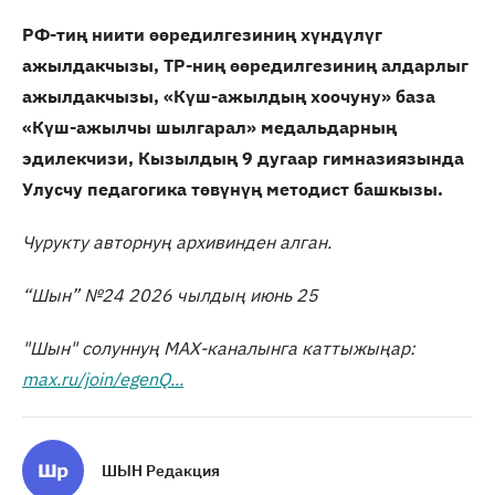
РФ-тиң ниити өөредилгезиниң хүндүлүг
ажылдакчызы, ТР-ниң өөредилгезиниң алдарлыг
ажылдакчызы, «Күш-ажылдың хоочуну» база
«Күш-ажылчы шылгарал» медальдарның
эдилекчизи, Кызылдың 9 дугаар гимназиязында
Улусчу педагогика төвүнүң методист башкызы.
Чурукту авторнуң архивинден алган.
“Шын” №2
4
2026 чылдың июнь
25
"Шын" солуннуң МАХ-каналынга каттыжыңар:
max.ru/join/egenQ...
ШЫН Редакция