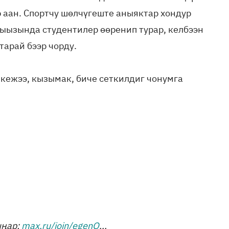
р аан. Спортчу шөлчүгеште аныяктар хондур
ызында студентилер өөренип турар, келбээн
тарай бээр чорду.
 кежээ, кызымак, биче сеткилдиг чонумга
ыңар:
max.ru/join/egenQ
...