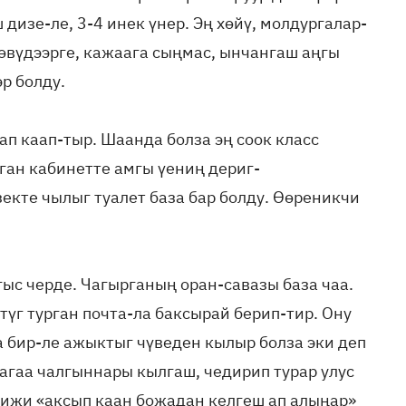
дизе-ле, 3-4 инек үнер. Эң хөйү, молдургалар-
көвүдээрге, кажаага сыңмас, ынчангаш аңгы
р болду.
 каап-тыр. Шаанда болза эң соок класс
рган кабинетте амгы үениң дериг-
зекте чылыг туалет база бар болду. Өөреникчи
гыс черде. Чагырганың оран-савазы база чаа.
түг турган почта-ла баксырай берип-тир. Ону
за бир-ле ажыктыг чүведен кылыр болза эки деп
дагаа чалгыннары кылгаш, чедирип турар улус
 кижи «аксып каан божадан келгеш ап алыңар»