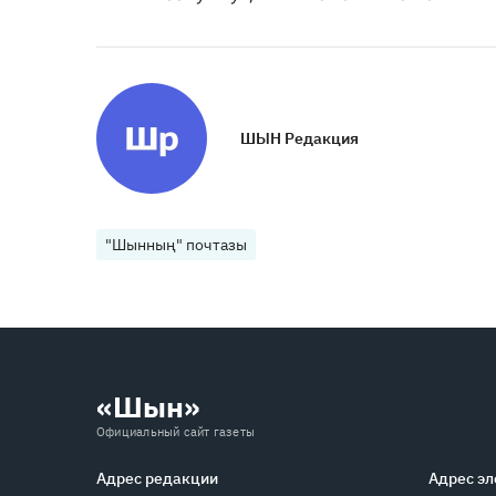
ШЫН Редакция
"Шынның" почтазы
«Шын»
Официальный сайт газеты
Адрес редакции
Адрес эл