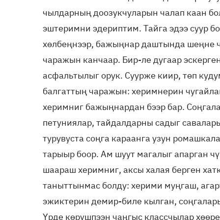
чылдарның доозукчуларын чалап каан бол
эштеримни эдериптим. Тайга эдээ суур б
хөлбеңнээр, бажыңнар даштында шеңне ч
чаражын канчаар. Бир-ле дугаар эскерге
асфальтылыг орук. Суурже киир, төп куд
балгаттың чаражын: херимнерин чугайлап
херимниг бажыңнардан бээр бар. Соңгал
петуниялар, тайдалдарны садыг савалары
турувуста соңга караанга узун ромашкала
тарыыр боор. Ам шуут магалыг апарган ч
шаараш херимниг, аксы халая берген ха
таныттынмас болду: херими муңгаш, агар
эжиктерин демир-биле кылган, соңгалары
Үрде көрүшпээн чаңгыс классчылар хөөреж