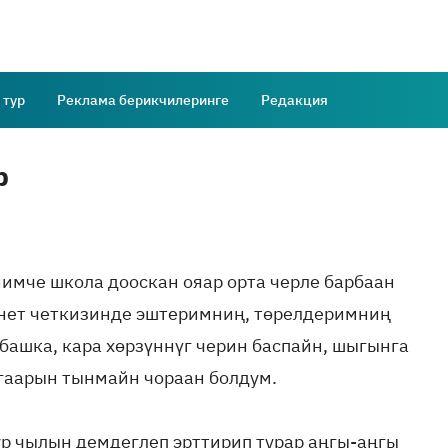
 тур
Реклама берикчилеринге
Редакция
р
имче школа дооскан ояар орта черле барбаан
рнет четкизинде эштеримниң, төрелдеримниң
башка, кара хөрзүннүг черин баспайн, шыгынга
агаарын тынмайн чораан болдум.
р чылын демдеглеп эрттирип турар аңгы-аңгы