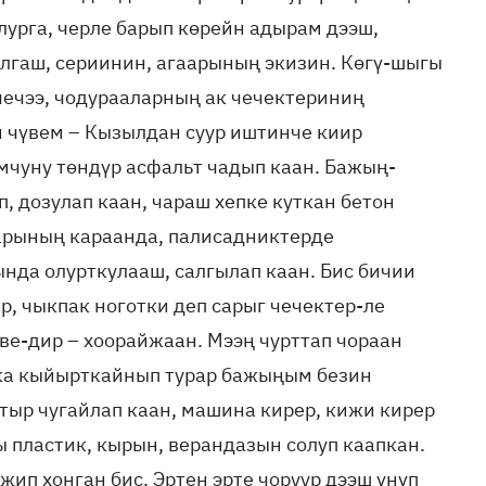
урга, черле барып көрейн адырам дээш,
олгаш, сериинин, агаарының экизин. Көгү-шыгы
ечээ, чодурааларның ак чечектериниң
н чүвем – Кызылдан суур иштинче киир
умчуну төндүр асфальт чадып каан. Бажың-
, дозулап каан, чараш хепке куткан бетон
арының караанда, палисадниктерде
нда олурткулааш, салгылап каан. Бис бичии
р, чыкпак ноготки деп сарыг чечектер-ле
үве-дир – хоорайжаан. Мээң чурттап чораан
тка кыйырткайнып турар бажыңым безин
тыр чугайлап каан, машина кирер, кижи кирер
 пластик, кырын, верандазын солуп каапкан.
ип хонган бис. Эртен эрте чоруур дээш үнүп