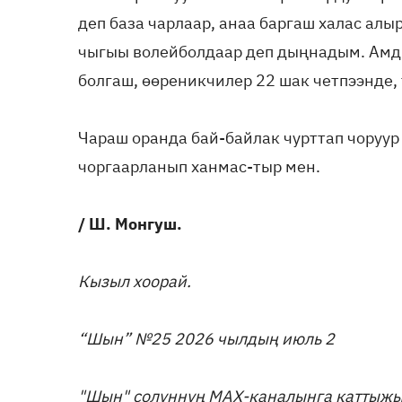
деп база чарлаар, анаа баргаш халас алы
чыгыы волейболдаар деп дыңнадым. Амды
болгаш, өөреникчилер 22 шак четпээнде, 
Чараш оранда бай-байлак чурттап чоруур
чоргаарланып ханмас-тыр мен.
/ Ш. Монгуш.
Кызыл хоорай.
“Шын” №25 2026 чылдың июль 2
"Шын" солуннуң МАХ-каналынга каттыж