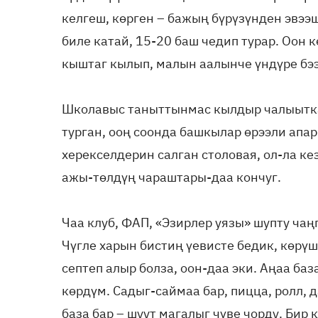
келгеш, көрген – бажың бүрүзүнден эвээш 
биле катай, 15-20 баш чедип турар. Оон 
кыштаг кылып, малын аалынче үндүре бээ
Школавыс таныттынмас кылдыр чалыыткап
турган, ооң соонда башкылар өрээли апа
херекселдерин салган столовая, ол-ла ке
ажы-төлдүң чараштары-даа кончуг.
Чаа клуб, ФАП, «Эзирлер уязы» шупту чаң
Чүгле харын бистиң үевисте бедик, көрүш
септеп алыр болза, оон-даа эки. Аңаа ба
көрдүм. Садыг-саймаа бар, пицца, ролл, 
база бар – шуут магалыг чүве чорду. Бир