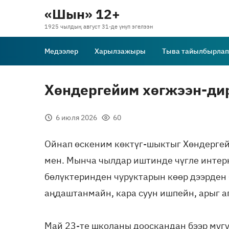
«Шын» 12+
1925 чылдың август 31-де үнүп эгелээн
Медээлер
Харылзажыры
Тыва тайылбырлап
Хөндергейим хөгжээн-ди
6 июля 2026
60
Ойнап өскеним көктүг-шыктыг Хөндергей
мен. Мынча чылдар иштинде чүгле инте
бөлүктеринден чуруктарын көөр дээрден 
аңдаштанмайн, кара суун ишпейн, арыг 
Май 23-те школаны дооскандан бээр мугу