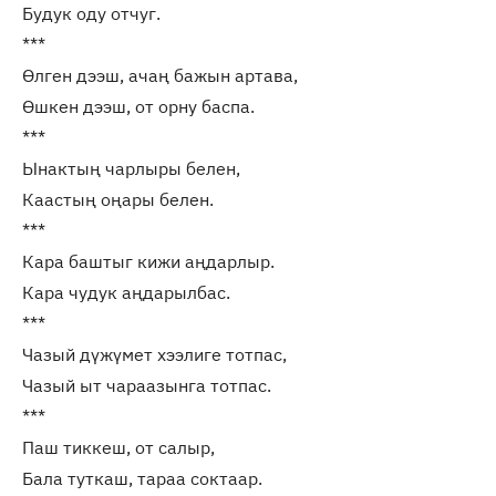
Будук оду отчуг.
***
Өлген дээш, ачаң бажын артава,
Өшкен дээш, от орну баспа.
***
Ынактың чарлыры белен,
Каастың оңары белен.
***
Кара баштыг кижи аңдарлыр.
Кара чудук аңдарылбас.
***
Чазый дүжүмет хээлиге тотпас,
Чазый ыт чараазынга тотпас.
***
Паш тиккеш, от салыр,
Бала туткаш, тараа соктаар.