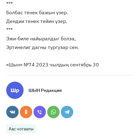
***
Болбас тенек бажын үзер.
Дендии тенек тейин үзер.
***
Эжи-биле найыралдыг болза,
Эртинелиг дагны тургузар сен.
«Шын» №74 2023 чылдың сентябрь 30
ШЫН Редакция
Аас чогаалы