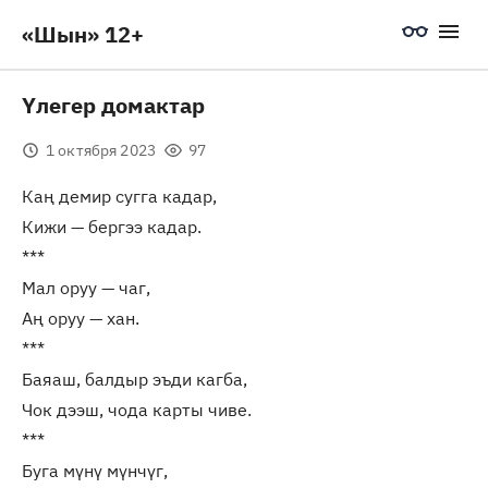
«Шын» 12+
Үлегер домактар
1 октября 2023
97
Каң демир сугга кадар,
Кижи — бергээ кадар.
***
Мал оруу — чаг,
Аң оруу — хан.
***
Баяаш, балдыр эъди кагба,
Чок дээш, чода карты чиве.
***
Буга мүнү мүнчүг,