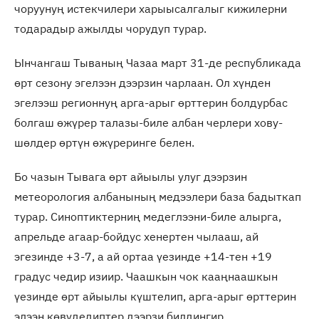
чоруунуң истекчилери харыысалгалыг кижилерни
тодарадыр ажылды чорудуп турар.
Ынчангаш Тываның Чазаа март 31-де республикада
өрт сезону эгелээн дээрзин чарлаан. Ол хүнден
эгелээш регионнуң арга-арыг өрттерин болдурбас
болгаш өжүрер талазы-биле албан черлери хову-
шөлдер өртүн өжүреринге белен.
Бо чазын Тывага өрт айыылы улуг дээрзин
метеорология албанының медээлери база бадыткап
турар. Синоптиктерниң медеглээни-биле алырга,
апрельде агаар-бойдус хенертен чылааш, ай
эгезинде +3-7, а ай ортаа үезинде +14-тен +19
градус чедир изиир. Чаашкын чок кааңнаашкын
үезинде өрт айыылы күштелип, арга-арыг өрттерин
элээн көвүдедиптер дээрзи билдингир.