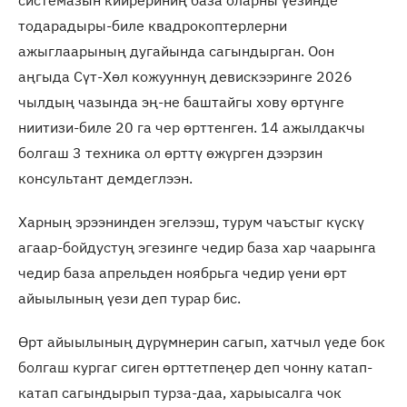
системазын киирериниң база оларны үезинде
тодарадыры-биле квадрокоптерлерни
ажыглаарының дугайында сагындырган. Оон
аңгыда Сүт-Хөл кожууннуң девискээринге 2026
чылдың чазында эң-не баштайгы хову өртүнге
ниитизи-биле 20 га чер өрттенген. 14 ажылдакчы
болгаш 3 техника ол өрттү өжүрген дээрзин
консультант демдеглээн.
Харның эрээнинден эгелээш, турум чаъстыг күскү
агаар-бойдустуң эгезинге чедир база хар чаарынга
чедир база апрельден ноябрьга чедир үени өрт
айыылының үези деп турар бис.
Өрт айыылының дүрүмнерин сагып, хатчыл үеде бок
болгаш кургаг сиген өрттетпеңер деп чонну катап-
катап сагындырып турза-даа, харыысалга чок