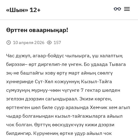
«Шын» 12+
Өрттен оваарныңар!
10 апреля 2026
157
Час дүжүп, агаар-бойдус чылыырга, үш халаптың
бирээзи– өрт диргелип-ле үнген. Бо удаада Тывага
эң-не баштайгы хову өртү март айның сөөлгү
хүннеринде Сүт-Хөл кожууннуң Кызыл-Тайга
сумузунуң мурнуу-чөөн чүгүнге 7 гектар шөлден
эгелээн дээрзин сагындыраал. Экизи көрген,
өрттенген шөл биле суур аразында Хемчик хем агып
чыдар болганындан кызыл-тайгажыларга айыыл
чок болган. Өрттүң өөскүдүкчүзү кижи дээрзи
билдингир. Күрүнениң өртке удур айыыл чок