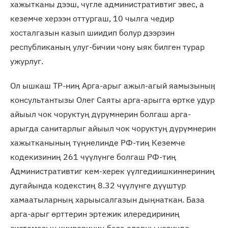
хажытканы дээш, чүгле административтиг эвес, а
кеземче херээн оттургаш, 10 чылга чедир
хосталгазын казып шиидип болур дээрзин
республиканың улуг-бичии чону ыяк билген турар
ужурлуг.
Ол ышкаш ТР-ниң Арга-арыг ажыл-агый яамызыныӊ
консультантызы Олег Саяты арга-арыгга өртке удур
айыыл чок чоруктуң дүрүмнерин болгаш арга-
арыгда санитарлыг айыыл чок чоруктуң дүрүмнерин
хажытканының түңнелинде РФ-тиң Кеземче
кодекизиниң 261 чүүлүнге болгаш РФ-тиң
Административтиг кем-херек үүлгедиишкиннериниң
дугайында кодекстиң 8.32 чүүлүнге дүүштүр
хамаатыларның харыысалгазын дыңнаткан. База
арга-арыг өрттерин эртежик илередириниң