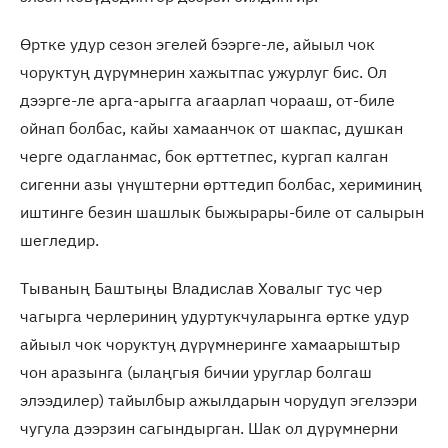
Өртке удур сезон эгелей бээрге-ле, айыыл чок
чоруктуң дүрүмнерин хажытпас ужурлуг бис. Ол
дээрге-ле арга-арыгга агаарлап чорааш, от-биле
ойнап болбас, кайы хамаанчок от шакпас, душкан
черге одагланмас, бок өрттетпес, кургап калган
сигенни азы үнүштерни өрттедип болбас, хериминиң
иштинге безин шашлык быжырары-биле от салырын
шегледир.
Тываның Баштыңы Владислав Ховалыг тус чер
чагырга черлериниң удуртукчуларынга өртке удур
айыыл чок чоруктуң дүрүмнеринге хамаарыштыр
чон аразынга (ылаңгыя бичии уруглар болгаш
элээдилер) тайылбыр ажылдарын чорудуп эгелээри
чугула дээрзин сагындырган. Шак ол дүрүмнерни