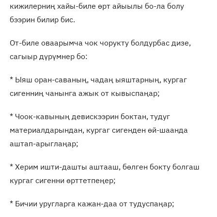
кижилерниң хайы-биле өрт айыылы бо-ла болу
бээрин билир бис.
От-биле оваарымча чок чорукту болдурбас дизе,
сагыыр дүрүмнер бо:
* Ыяш оран-саваның, чадаң ыяштарның, кургаг
сигенниң чанынга ажык от кывыспаңар;
* Чоок-кавының девискээрин боктан, тудуг
материалдарындан, кургаг сигенден өй-шаанда
аштап-арыглаңар;
* Херим ишти-дашты аштааш, бөлген бокту болгаш
кургаг сигенни өрттетпеңер;
* Бичии уругларга кажан-даа от тудуспаңар;