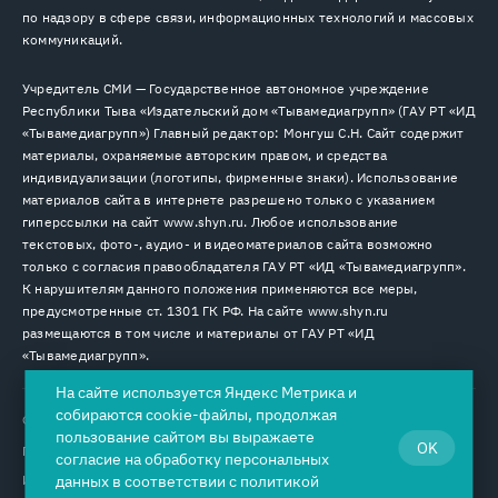
по надзору в сфере связи, информационных технологий и массовых
коммуникаций.
Учредитель СМИ — Государственное автономное учреждение
Республики Тыва «Издательский дом «Тывамедиагрупп» (ГАУ РТ «ИД
«Тывамедиагрупп») Главный редактор: Монгуш С.Н. Сайт содержит
материалы, охраняемые авторским правом, и средства
индивидуализации (логотипы, фирменные знаки). Использование
материалов сайта в интернете разрешено только с указанием
гиперссылки на сайт www.shyn.ru. Любое использование
текстовых, фото-, аудио- и видеоматериалов сайта возможно
только с согласия правообладателя ГАУ РТ «ИД «Тывамедиагрупп».
К нарушителям данного положения применяются все меры,
предусмотренные ст. 1301 ГК РФ. На сайте www.shyn.ru
размещаются в том числе и материалы от ГАУ РТ «ИД
«Тывамедиагрупп».
На сайте используется Яндекс Метрика и
собираются cookie-файлы, продолжая
© 2026. Все права защищены.
12+
пользование сайтом вы выражаете
OK
Пользовательское соглашение
согласие на
обработку персональных
Использование cookie-файлов
данных
в соответствии с
политикой