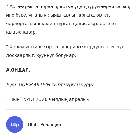
* Арга-арыгга чорааш, өртке удур дүрүмнерни сагып,
ине бүрүлүг аныяк ыяштарлыг аргага, өртең
черлерге, ыяш кезип турган девискээрлерге от
кывыспаңар;
* Херим иштинге өрт өжүреринге көрдүнген суглуг
доскаарлыг, хууңнуг болуңар.
А.ОНДАР.
Буян ООРЖАКТЫҢ тырттырган чуруу.
“Шын” №13 2026 чылдың апрель 9
ШЫН Редакция