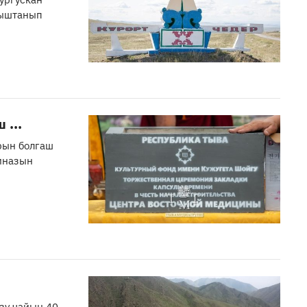
дыштанып
...
рын болгаш
иназын
зу чайын 40