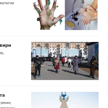
даштыгаа
евири
ир,
та
 үениң
ургускан