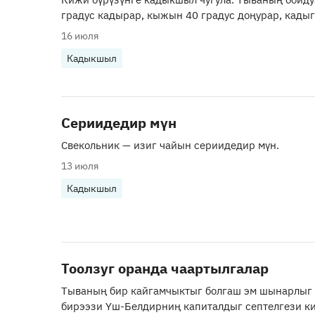
градус кадырар, кыжын 40 градус доңурар, кады
16 июля
Кадыкшыл
Сериидедир мүн
Свекольник — изиг чайын сериидедир мүн.
13 июля
Кадыкшыл
Тоолзуг оранда чаартылгалар
Тываның бир кайгамчыктыг болгаш эм шынарлыг
бирээзи Үш-Белдирниң капиталдыг септелгези ки