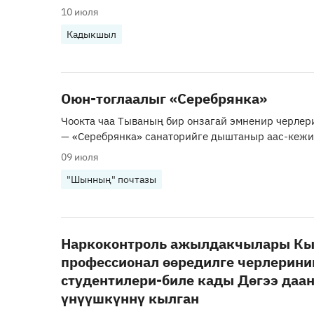
10 июля
Кадыкшыл
Оюн-тоглаалыг «Серебрянка»
Чоокта чаа Тываның бир онзагай эмненир черлер
— «Серебрянка» санаторийге дыштаныр аас-кежи
09 июля
"Шынның" почтазы
Наркоконтроль ажылдакчылары К
профессионал өөредилге черлерини
студентилери-биле кады Дөгээ даа
үнүүшкүннү кылган