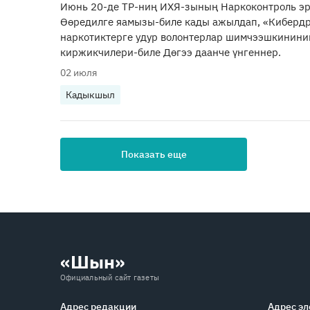
Июнь 20-де ТР-ниң ИХЯ-зының Наркоконтроль эр
Өөредилге яамызы-биле кады ажылдап, «Киберд
наркотиктерге удур волонтерлар шимчээшкинини
киржикчилери-биле Дөгээ даанче үнгеннер.
02 июля
Кадыкшыл
Показать еще
«Шын»
Официальный сайт газеты
Адрес редакции
Адрес эл