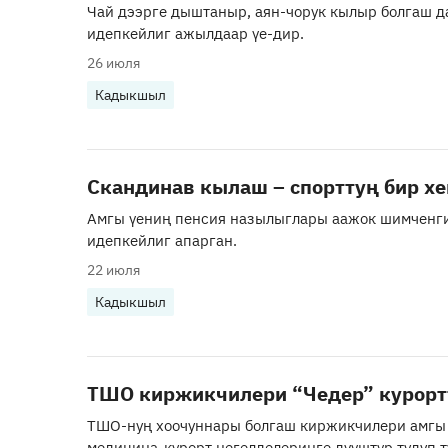
Чай дээрге дыштаныр, аян-чорук кылыр болгаш 
идепкейлиг ажылдаар үе-дир.
26 июля
Кадыкшыл
Скандинав кылаш – спорттуң бир х
Амгы үениң пенсия назылыглары аажок шимченг
идепкейлиг апарган.
22 июля
Кадыкшыл
ТШО киржикчилери “Чедер” курорт
ТШО-нуң хоочуннары болгаш киржикчилери амгы
медицина-курорт негелделеринге дүүштүр тудуп т