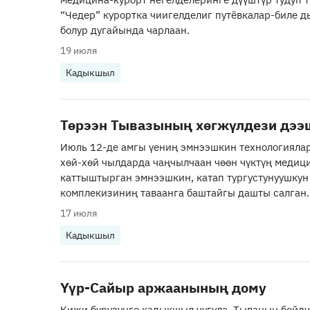
“Чедер” курортка чиигелделиг путёвкалар-биле 
болур дугайында чарлаан.
19 июля
Кадыкшыл
Төрээн Тывазының хөгжүлдези дээш 
Июль 12-де амгы үениң эмнээшкин технологияла
хөй-хөй чылдарда чаңчылчаан чөөн чүктүң медиц
каттыштырган эмнээшкин, катап тургустунуушкун
комплекизиниң таваанга баштайгы дашты салган.
17 июля
Кадыкшыл
Үүр-Сайыр аржаанының дому
Кижи бүрүзүнге кадыкшыл чугула. Тываның бойду