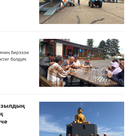
иниң бирээзи
ктиг болдум.
ызылдың
ң
нче