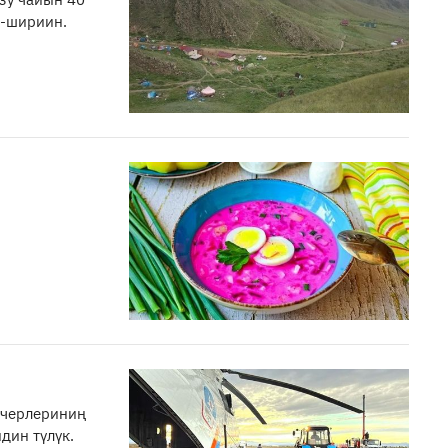
г-шириин.
 черлериниң
дин түлүк.