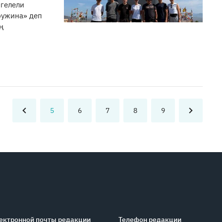
гелели
ружина» деп
ң
5
6
7
8
9
ектронной почты редакции
Телефон редакции