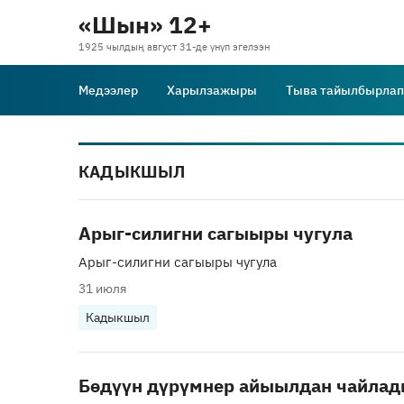
«Шын» 12+
1925 чылдың август 31-де үнүп эгелээн
Медээлер
Харылзажыры
Тыва тайылбырлап
КАДЫКШЫЛ
Арыг-силигни сагыыры чугула
Арыг-силигни сагыыры чугула
31 июля
Кадыкшыл
Бөдүүн дүрүмнер айыылдан чайла