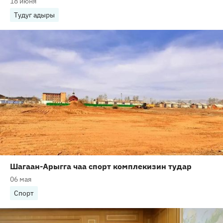
18 июня
Тудуг адыры
Шагаан-Арыгга чаа спорт комплекизин тудар
06 мая
Спорт