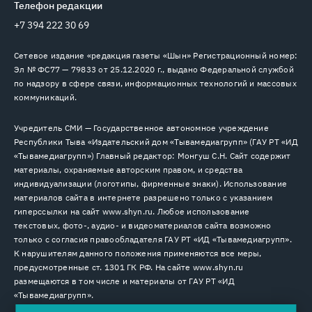
Телефон редакции
+7 394 222 30 69
Сетевое издание «редакция газеты «Шын» Регистрационный номер:
Эл № ФС77 — 79833 от 25.12.2020 г., выдано Федеральной службой
по надзору в сфере связи, информационных технологий и массовых
коммуникаций.
Учредитель СМИ — Государственное автономное учреждение
Республики Тыва «Издательский дом «Тывамедиагрупп» (ГАУ РТ «ИД
«Тывамедиагрупп») Главный редактор: Монгуш С.Н. Сайт содержит
материалы, охраняемые авторским правом, и средства
индивидуализации (логотипы, фирменные знаки). Использование
материалов сайта в интернете разрешено только с указанием
гиперссылки на сайт www.shyn.ru. Любое использование
текстовых, фото-, аудио- и видеоматериалов сайта возможно
только с согласия правообладателя ГАУ РТ «ИД «Тывамедиагрупп».
К нарушителям данного положения применяются все меры,
предусмотренные ст. 1301 ГК РФ. На сайте www.shyn.ru
размещаются в том числе и материалы от ГАУ РТ «ИД
«Тывамедиагрупп».