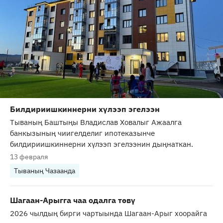
Билдириишкиннерни хүлээп эгелээн
Тываның Баштыңы Владислав Ховалыг Ажаалга
банкызының чиигелделиг ипотеказынче
билдириишкиннерни хүлээп эгелээнин дыңнаткан.
13 февраля
Тываның Чазаанда
Шагаан-Арыгга чаа одалга төвү
2026 чылдың бирги чартыында Шагаан-Арыг хоорайга