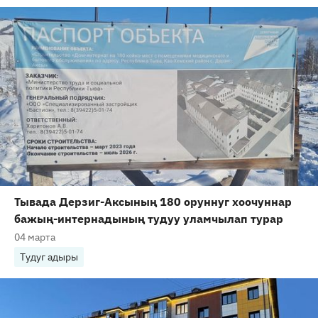
Тывада Дерзиг-Аксының 180 оруннуг хоочуннар
бажың-интернадының тудуу уламчылап турар
04 марта
Тудуг адыры