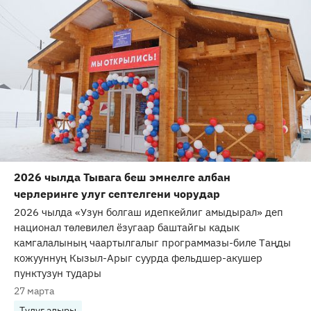
2026 чылда Тывага беш эмнелге албан
черлеринге улуг септелгени чорудар
2026 чылда «Узун болгаш идепкейлиг амыдырал» деп
национал төлевилел ёзугаар баштайгы кадык
камгалалының чаартылгалыг программазы-биле Таңды
кожууннуң Кызыл-Арыг суурда фельдшер-акушер
пунктузун тудары
27 марта
Тудуг адыры