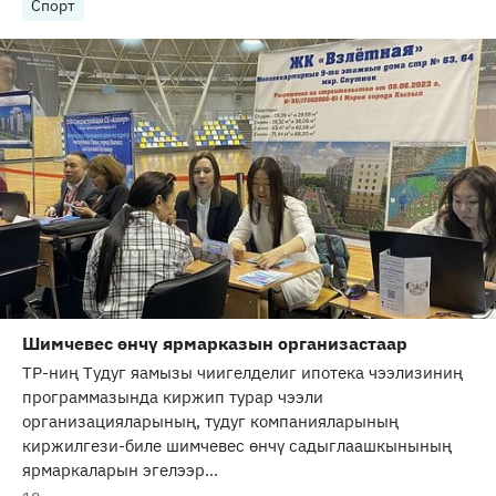
Спорт
Шимчевес өнчү ярмарказын организастаар
ТР-ниң Тудуг яамызы чиигелделиг ипотека чээлизиниң
программазында киржип турар чээли
организацияларының, тудуг компанияларының
киржилгези-биле шимчевес өнчү садыглаашкынының
ярмаркаларын эгелээр...