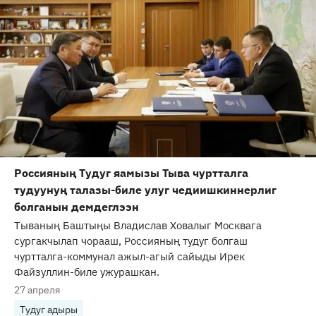
Россияның Тудуг яамызы Тыва чуртталга
тудуунуң талазы-биле улуг чедиишкиннерлиг
болганын демдеглээн
Тываның Баштыңы Владислав Ховалыг Москвага
сургакчылап чорааш, Россияның тудуг болгаш
чуртталга-коммунал ажыл-агый сайыды Ирек
Файзуллин-биле ужурашкан.
27 апреля
Тудуг адыры