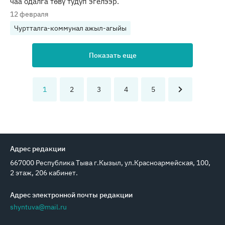
чаа одалга төвү тудуп эгелээр.
12 февраля
Чуртталга-коммунал ажыл-агыйы
Показать еще
1
2
3
4
5
Адрес редакции
667000 Республика Тыва г.Кызыл, ул.Красноармейская, 100,
2 этаж, 206 кабинет.
Адрес электронной почты редакции
shyntuva@mail.ru