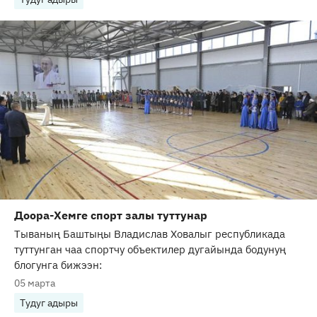
Доора-Хемге спорт залы туттунар
Тываның Баштыңы Владислав Ховалыг республикада
туттунган чаа спортчу объектилер дугайында бодунуң
блогунга бижээн:
05 марта
Тудуг адыры