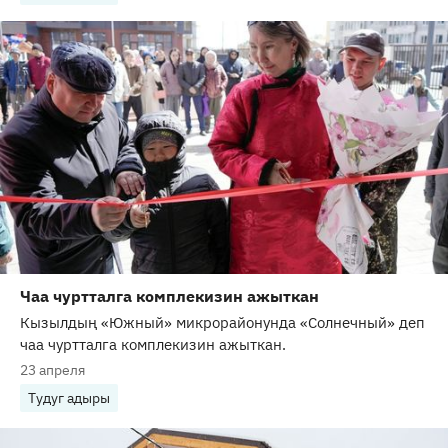
Чаа чуртталга комплекизин ажыткан
Кызылдың «Южный» микрорайонунда «Солнечный» деп
чаа чуртталга комплекизин ажыткан.
23 апреля
Тудуг адыры