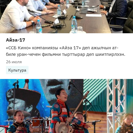
Айза-17
«ССБ Кино» компаниязы «Айза 17» деп ажылчын ат-
биле уран-чечен фильмни тырттырар деп шиитпирлээн.
26 июля
Культура