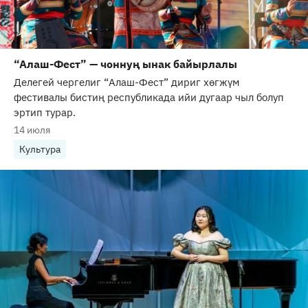
“Алаш-Фест” — чоннуң ынак байырлалы
Делегей чергелиг “Алаш-Фест” дириг хөгжүм
фестивалы бистиң республикада ийи дугаар чыл болуп
эртип турар.
14 июля
Культура