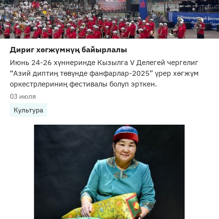
Дириг хөгжүмнүң байырлалы
Июнь 24-26 хүннеринде Кызылга V Делегей чергелиг
“Азий диптиң төвүнде фанфарлар-2025” үрер хөгжүм
оркестрлериниң фестивалы болуп эрткен.
03 июля
Культура