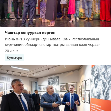
Чаштар сонуургап көрген
Июнь 8–10 хүннеринде Тывага Коми Республиканың
күрүнениң ойнаар-кыстар театры аалдап кээп чораан.
20 июня
Культура