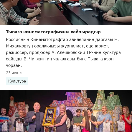
Тывага кинематографияны сайзырадыр
Россияның Кинематографтар эвилелиниң даргазы Н.
Михалковтуң оралакчызы журналист, сценарист,
режиссёр, продюсер А. Алешковский ТР-ниң культура
сайыды В. Чигжиттиң чалалгазы-биле Тывага кээп
чораан.
23 июня
Культура