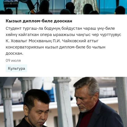
Кызыл диплом-биле дооскан
Студент тургаш-ла бодунуң бойдустан чараш үнү-биле
хөйнү кайгаткан опера ыраажызы чаңгыс чер чурттуувус
К. Ховалыг Москваның П.И. Чайковский аттыг
консерваториязын кызыл диплом-биле бо чылын
дооскан.
09 июля
Культура