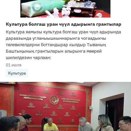
Культура болгаш уран чүүл адырынга грантылар
Культура яамызы культура болгаш уран чүүл адырында
дараазында угланыышкыннарынга чогаадыкчы
төлевилелдерни боттандырар кылдыр Тываның
Баштыңының грантыларын алырынга мөөрей
шилилдезин чарлаан:
01 июля
Культура