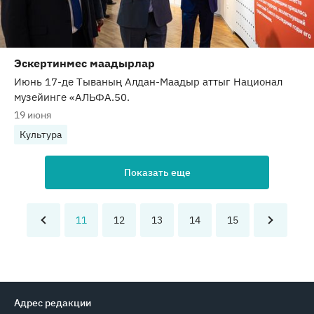
Эскертинмес маадырлар
Июнь 17-де Тываның Алдан-Маадыр аттыг Национал
музейинге «АЛЬФА.50.
19 июня
Культура
Показать еще
11
12
13
14
15
Адрес редакции