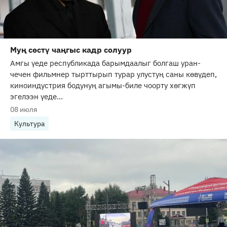
Муң сөстү чаңгыс кадр солуур
Амгы үеде республикада барымдаалыг болгаш уран-
чечен фильмнер тырттырып турар улустуң саны көвүдеп,
киноиндустрия бодунуң агымы-биле чоорту хөгжүп
эгелээн үеде...
08 июля
Культура