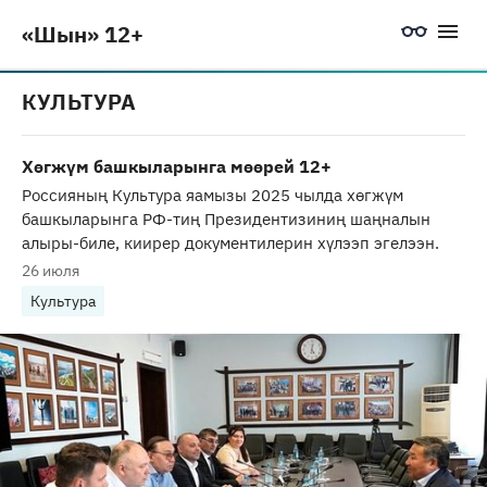
«Шын» 12+
КУЛЬТУРА
Хөгжүм башкыларынга мөөрей 12+
Россияның Культура яамызы 2025 чылда хөгжүм
башкыларынга РФ-тиң Президентизиниң шаңналын
алыры-биле, киирер документилерин хүлээп эгелээн.
26 июля
Культура