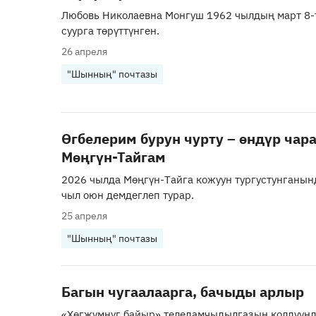
Любовь Николаевна Монгуш 1962 чылдың март 8
суурга төрүттүнген.
26 апреля
"Шынның" почтазы
Өгбелерим бурун чурту – өндүр чар
Мөңгүн-Тайгам
2026 чылда Мөңгүн-Тайга кожуун тургустунганын
чыл оюн демдеглеп турар.
25 апреля
"Шынның" почтазы
Багын чугаалаарга, бачыды арлыр
«Хөгжүмнүг байыр» теледамчыдылгазын колдуунд