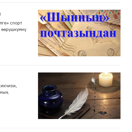
м
лге» спорт
, өөрүшкүмнү
жикчизи,
яның