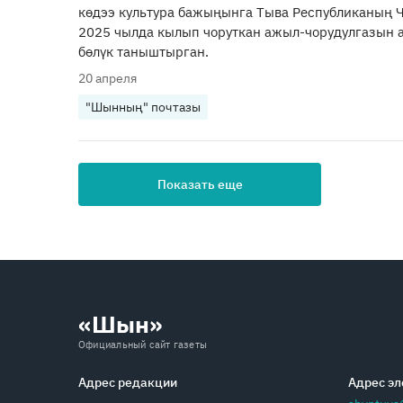
көдээ культура бажыңынга Тыва Республиканың 
2025 чылда кылып чоруткан ажыл-чорудулгазын
бөлүк таныштырган.
20 апреля
"Шынның" почтазы
Показать еще
«Шын»
Официальный сайт газеты
Адрес редакции
Адрес эл