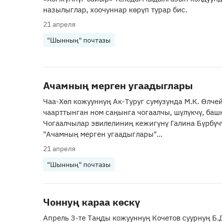
назылыглар, хоочуннар көрүп турар бис.
21 апреля
"Шынның" почтазы
Ачамның мерген угаадыглары
Чаа-Хөл кожууннуң Ак-Туруг сумузунда М.К. Өлчей
чаарттынган ном саңынга чогаалчы, шүлүкчү, ба
Чогаалчылар эвилелиниң кежигүнү Галина Бүрбүч
"Ачамның мерген угаадыглары"...
21 апреля
"Шынның" почтазы
Чоннуң караа көскү
Апрель 3-те Таңды кожууннуң Кочетов суурнуң Б.