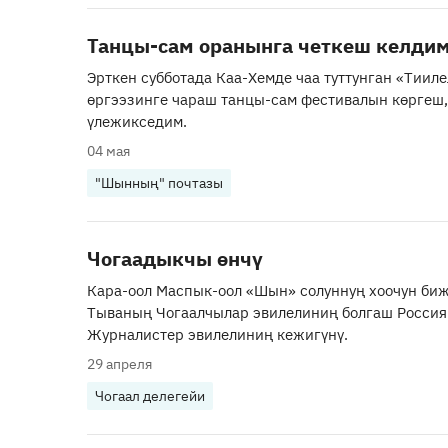
Танцы-сам оранынга четкеш келди
Эрткен субботада Каа-Хемде чаа туттунган «Тииле
өргээзинге чараш танцы-сам фестивалын көргеш
үлежикседим.
04 мая
"Шынның" почтазы
Чогаадыкчы өнчү
Кара-оол Маспык-оол «Шын» солуннуң хоочун би
Тываның Чогаалчылар эвилелиниң болгаш Росси
Журналистер эвилелиниң кежигүнү.
29 апреля
Чогаал делегейи