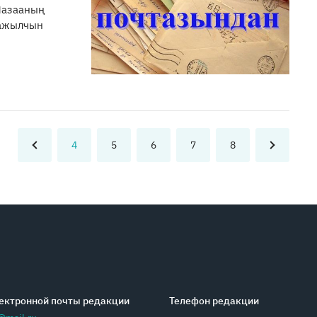
Чазааның
 ажылчын
4
5
6
7
8
ектронной почты редакции
Телефон редакции