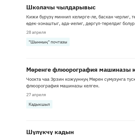
Школачы чылдарывыс
Кижи бүрүзү миннип келирге-ле, баскан черлиг, т
өдек-хонаштыг, ада-иелиг, дөргүл-төрелдиг болур
28 апреля
"Шынның" почтазы
Мөренге флюорография машиназы к
Чоокта чаа Эрзин кожууннуң Мөрен сумузунга тус
флюорография машиназы келген.
27 апреля
Кадыкшыл
Шүлүкчү кадын