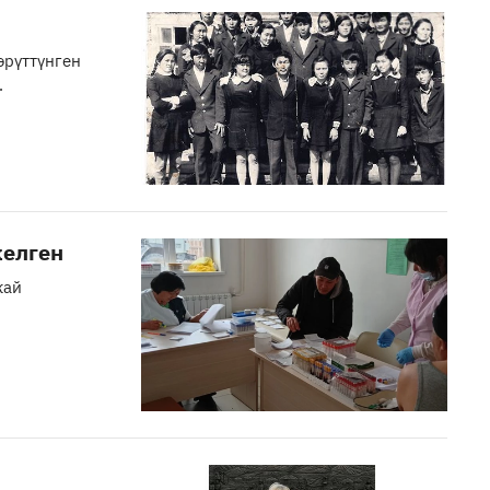
өрүттүнген
.
елген
кай