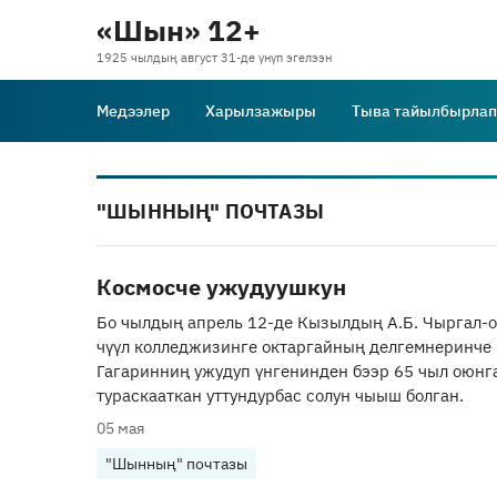
«Шын» 12+
1925 чылдың август 31-де үнүп эгелээн
Медээлер
Харылзажыры
Тыва тайылбырлап
"ШЫННЫҢ" ПОЧТАЗЫ
Космосче ужудуушкун
Бо чылдың апрель 12-де Кызылдың А.Б. Чыргал-о
чүүл колледжизинге октаргайның делгемнеринче 
Гагаринниң ужудуп үнгенинден бээр 65 чыл оюнг
тураскааткан уттундурбас солун чыыш болган.
05 мая
"Шынның" почтазы