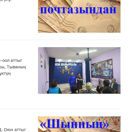
-оол аттыг
шкы, Тываның
үктүң
Д. Оюн аттыг