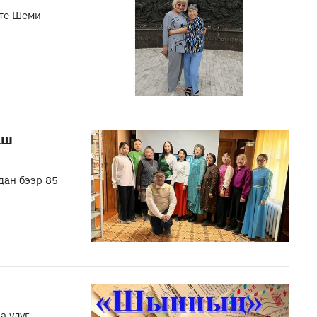
-те Шеми
аш
дан бээр 85
а улуг