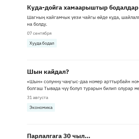
Куда-дойга хамаарыштыр бодалдар
Шагның кайгамчык үези чайгы өйде куда, шайлал
на болду.
07 сентября
Хууда бодал
Шын кайдал?
«Шын» солунну чаңгыс-даа номер арттырбайн ном
болгаш Тывада чүү болуп турарын билип олурар м
31 августа
Экономика
Парлалгага 30 чыл...