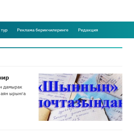
 тур
Реклама берикчилеринге
Редакция
нир
ан дамырак
 аян ырынга