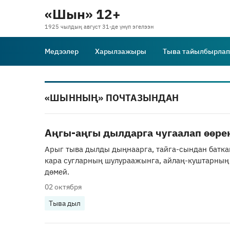
«Шын» 12+
1925 чылдың август 31-де үнүп эгелээн
Медээлер
Харылзажыры
Тыва тайылбырлап
«ШЫННЫҢ» ПОЧТАЗЫНДАН
Аңгы-аңгы дылдарга чугаалап өөре
Арыг тыва дылды дыңнаарга, тайга-сындан батк
кара сугларның шулураажынга, айлаң-куштарның
дөмей.
02 октября
Тыва дыл