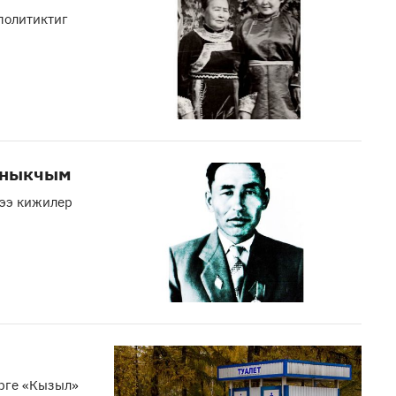
политиктиг
ыныкчым
жээ кижилер
рге «Кызыл»