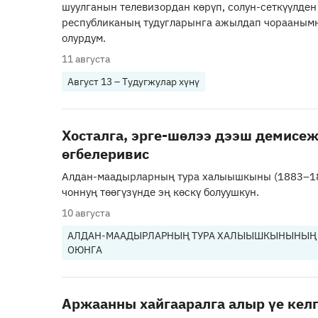
шуулганын телевизордан көрүп, солун-сеткүүлден
республиканың тудугларынга ажылдап чорааным
олурдум.
11 августа
Август 13 – Тудугжулар хүнү
Хосталга, эрге-шөлээ дээш демисе
өгбелеривис
Алдан-маадырларның тура халыышкыны (1883–18
чоннуң төөгүзүнде эң көскү болуушкун.
10 августа
АЛДАН-МААДЫРЛАРНЫҢ ТУРА ХАЛЫЫШКЫНЫНЫҢ 
ОЮНГА
Аржаанны хайгааралга алыр үе кел