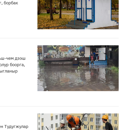
, борбак
ъш-чем дээш
олур боорга,
дыгланыр
ен Тудугжулар