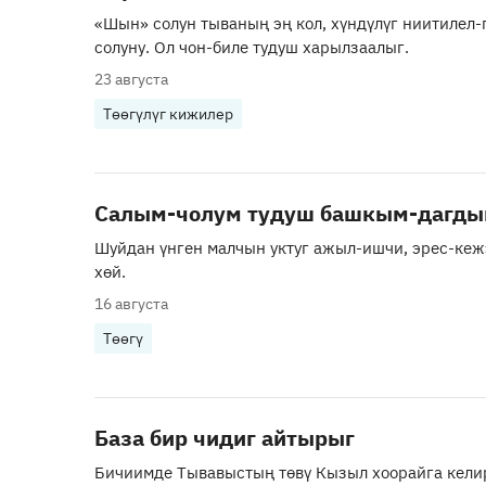
«Шын» солун тываның эң кол, хүндүлүг ниитилел-
солуну. Ол чон-биле тудуш харылзаалыг.
23 августа
Төөгүлүг кижилер
Салым-чолум тудуш башкым-дагд
Шуйдан үнген малчын уктуг ажыл-ишчи, эрес-ке
хөй.
16 августа
Төөгү
База бир чидиг айтырыг
Бичиимде Тывавыстың төвү Кызыл хоорайга кели