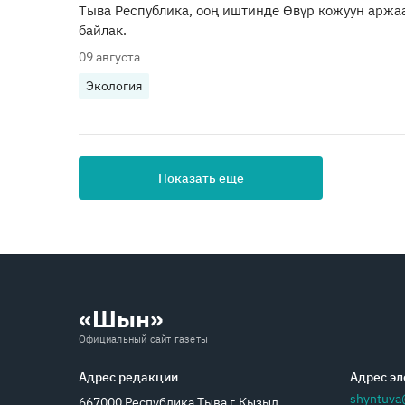
Тыва Республика, ооң иштинде Өвүр кожуун аржа
байлак.
09 августа
Экология
Показать еще
«Шын»
Официальный сайт газеты
Адрес редакции
Адрес эл
shyntuva
667000 Республика Тыва г.Кызыл,