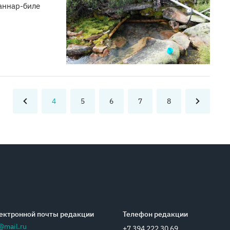
аннар-биле
4
5
6
7
8
ектронной почты редакции
Телефон редакции
@mail.ru
+7 394 222 30 69