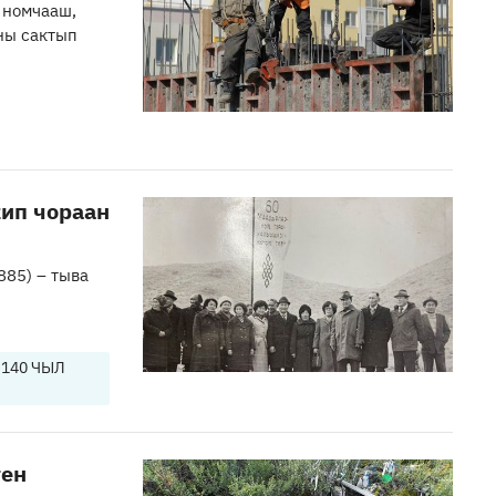
 номчааш,
ны сактып
жип чораан
85) – тыва
140 ЧЫЛ
ген