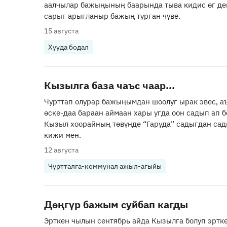
аалчылар бажыңының баарында тыва кидис өг дег
сарыг арыгланыр бажың турган чүве.
15 августа
Хууда бодал
Кызылга база чаъс чаар...
Чурттап олурар бажыңымдан шоолуг ырак эвес, а
өске-даа бараан аймаан хары угда оон садып ап б
Кызыл хоорайның төвүнде “Гаруда” садыгдан са
кижи мен.
12 августа
Чуртталга-коммунал ажыл-агыйы
Дөңгүр бажым суйбап кагды
Эрткен чылын сентябрь айда Кызылга болуп эртк