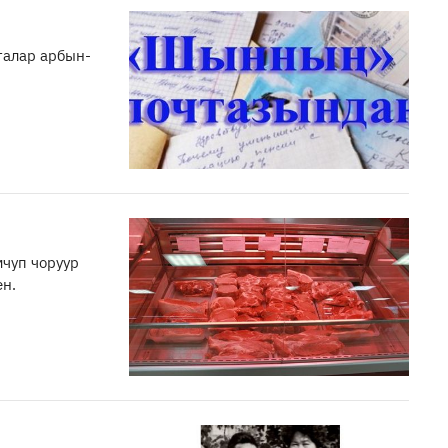
галар арбын-
чуп чоруур
ен.