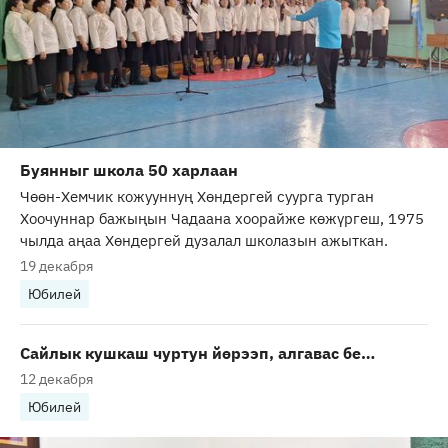
Буянныг школа 50 харлаан
Чөөн-Хемчик кожууннуң Хөндергей суурга турган
Хоочуннар бажыңын Чадаана хоорайже көжүргеш, 1975
чылда аңаа Хөндергей дузалал школазын ажыткан.
19 декабря
Юбилей
Сайлык кушкаш чуртун йөрээп, алгавас бе…
12 декабря
Юбилей