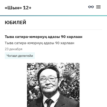
«Шын» 12+
ЮБИЛЕЙ
Тыва сатира-юморнуң адазы 90 харлаан
Тыва сатира-юморнуң адазы 90 харлаан
23 декабря
Чогаал делегейи