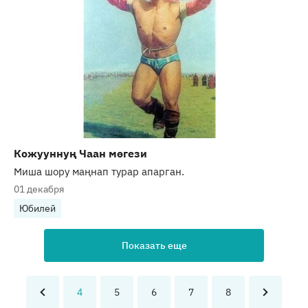
Кожууннуң Чаан мөгези
Миша шору маңнап турар апарган.
01 декабря
Юбилей
Показать еще
4
5
6
7
8