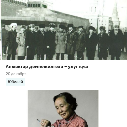
Аныяктар демнежилгези – улуг күш
20 декабря
Юбилей