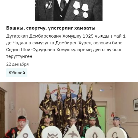
Башкы, спортчу, үлегерлиг хамааты
Дугаржап Дембирелович Хомушку 1925 чылдың май 1-
де Чадаана сумузунга Дембирел Хүрең-оолович биле
Седип Шой-Сүрүңовна Хомушкуларның дун оглу бооп
төрүттүнген.
22 декабря
Юбилей