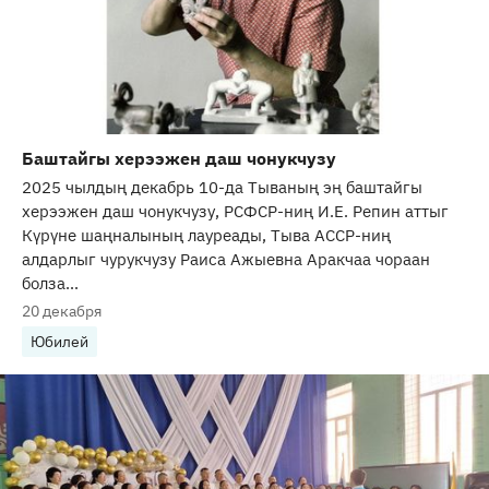
Баштайгы херээжен даш чонукчузу
2025 чылдың декабрь 10-да Тываның эң баштайгы
херээжен даш чонукчузу, РСФСР-ниң И.Е. Репин аттыг
Күрүне шаңналының лауреады, Тыва АССР-ниң
алдарлыг чурукчузу Раиса Ажыевна Аракчаа чораан
болза...
20 декабря
Юбилей