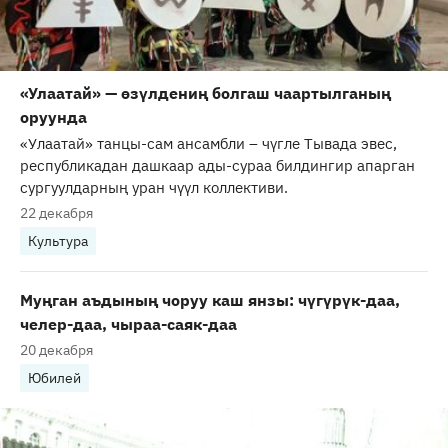
«Улаатай» — өзүлдениң болгаш чаартылганың
оруунда
«Улаатай» танцы-сам ансамбли – чүгле Тывада эвес,
республикадан дашкаар ады-сураа билдингир апарган
сургуулдарның уран чүүл коллективи.
22 декабря
Культура
Муңган аъдының чоруу каш янзы: чүгүрүк-даа,
челер-даа, чыраа-саяк-даа
20 декабря
Юбилей