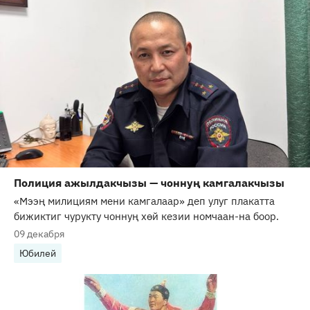
Полиция ажылдакчызы — чоннуң камгалакчызы
«Мээң милициям мени камгалаар» деп улуг плакатта
бижиктиг чурукту чоннуң хѳй кезии номчаан-на боор.
09 декабря
Юбилей