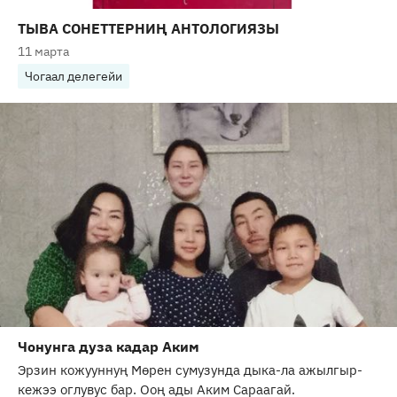
ТЫВА СОНЕТТЕРНИҢ АНТОЛОГИЯЗЫ
11 марта
Чогаал делегейи
Чонунга дуза кадар Аким
Эрзин кожууннуң Мөрен сумузунда дыка-ла ажылгыр-
кежээ оглувус бар. Ооң ады Аким Сараагай.