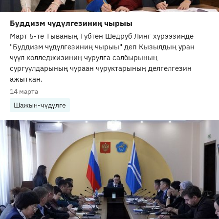
Буддизм чүдүлгезиниң чырыы
Март 5-те Тываның Тубтен Шедруб Линг хүрээзинде
"Буддизм чүдүлгезиниң чырыы" деп Кызылдың уран
чүүл колледжизиниң чурулга салбырының
сургуулдарының чураан чуруктарының делгелгезин
ажыткан.
14 марта
Шажын-чүдүлге