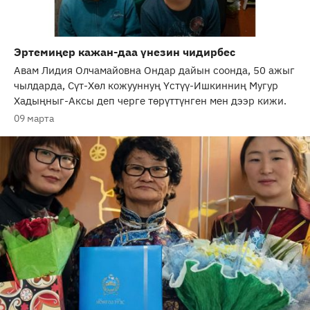
Эртемиңер кажан-даа үнезин чидирбес
Авам Лидия Олчамайовна Ондар дайын соонда, 50 ажыг
чылдарда, Сүт-Хөл кожууннуң Үстүү-Ишкинниң Мугур
Хадыңныг-Аксы деп черге төрүттүнген мен дээр кижи.
09 марта