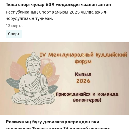
Тыва спортчулар 639 медальды чаалап алган
Республиканың Спорт яамызы 2025 чылда ажыл-
чорудулгазын түңнээн.
13 марта
Спорт
Россияның бүгү девискээрлеринден эки
турачылар Тывага эртер IV делегей чергелиг