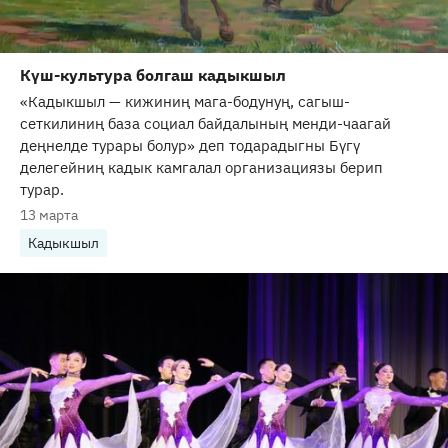
Күш-культура болгаш кадыкшыл
«Кадыкшыл — кижиниң мага-бодунуң, сагыш-
сеткилиниң база социал байдалының менди-чаагай
деңнелде турары болур» деп тодарадыгны Бүгү
делегейниң кадык камгалал организациязы берип
турар.
13 марта
Кадыкшыл