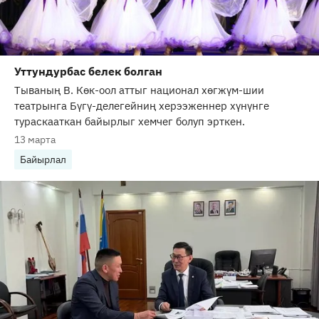
Уттундурбас белек болган
Тываның В. Көк-оол аттыг национал хөгжүм-шии
театрынга Бүгү-делегейниң херээженнер хүнүнге
тураскааткан байырлыг хемчег болуп эрткен.
13 марта
Байырлал