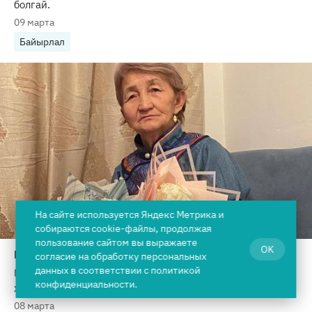
болгай.
09 марта
Байырлал
На сайте используется Яндекс Метрика и
собираются cookie-файлы, продолжая
пользование сайтом вы выражаете
OK
Кырааны-даа эскертинмес
согласие на
обработку персональных
данных
в соответствии с
политикой
Мээң авамны Галина Сереновна Ондар дээр. Ол ам 74
конфиденциальности
.
харлыг.
08 марта