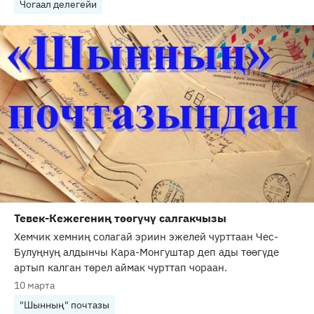
Чогаал делегейи
Тевек-Кежегениң төөгүчү салгакчызы
Хемчик хемниң солагай эриин эжелей чурттаан Чес-
Булуңнуң алдынчы Кара-Монгуштар деп ады төөгүде
артып калган төрел аймак чурттап чораан.
10 марта
"Шынның" почтазы