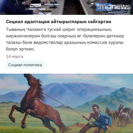
Социал адаптация айтырыгларын сайгарган
Тываның Чазаанга тускай шериг операциязының
киржикчилерин болгаш оларның өг-бүлелерин деткиир
талазы-биле ведомстволар аразының комиссия хуралы
болуп эрткен.
14 марта
Социал политика