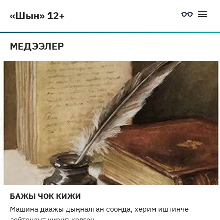
«Шын» 12+
МЕДЭЭЛЕР
БАЖЫ ЧОК КИЖИ
Машина даажы дыңналган соонда, херим иштинче
лейтенант кирип келген.