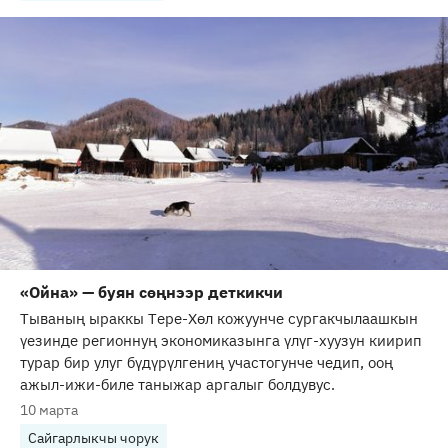
«Ойна» — буян сөңнээр деткикчи
Тываның ыраккы Тере-Хөл кожуунче сургакчылаашкын
үезинде регионнуң экономиказынга үлүг-хуузун киирип
турар бир улуг бүдүрүлгениң участогунче чедип, ооң
ажыл-ижи-биле таныжар аргалыг болдувус.
10 марта
Сайгарлыкчы чорук