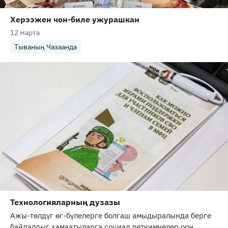
Херээжен чон-биле ужурашкан
12 марта
Тываның Чазаанда
Технологияларның дузазы
Ажы-төлдүг өг-бүлелерге болгаш амыдыралында берге
байдалдыг хамаатыларга социал деткимчелер ооң