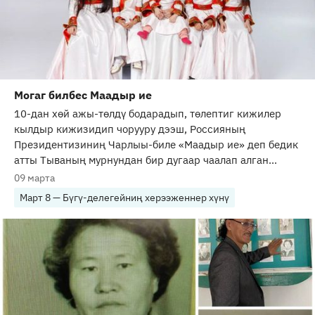
Могаг билбес Маадыр ие
10-дан хөй ажы-төлдү бодарадып, төлептиг кижилер
кылдыр кижизидип чорууру дээш, Россияның
Президентизиниң Чарлыы-биле «Маадыр ие» деп бедик
атты Тываның мурнундан бир дугаар чаалап алган...
09 марта
Март 8 — Бүгү-делегейниң херээженнер хүнү