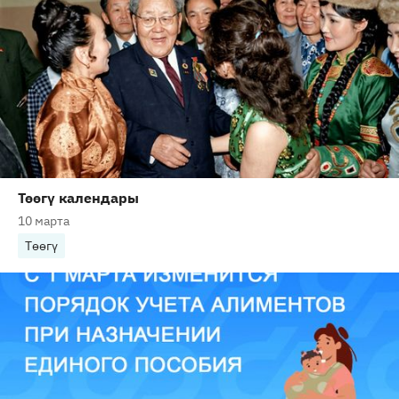
Төөгү календары
10 марта
Төөгү