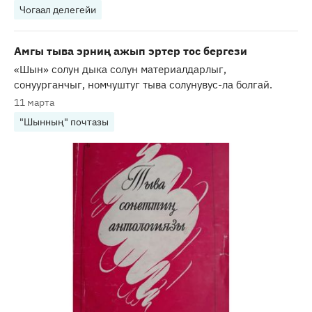
Чогаал делегейи
Амгы тыва эрниң ажып эртер тос бергези
«Шын» солун дыка солун материалдарлыг,
сонуурганчыг, номчуштуг тыва солунувус-ла болгай.
11 марта
"Шынның" почтазы