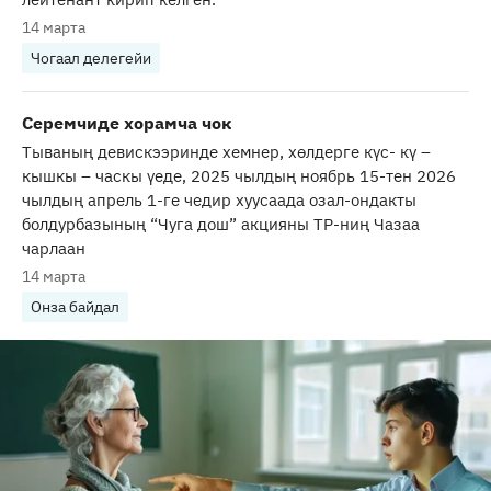
14 марта
Чогаал делегейи
Серемчиде хорамча чок
Тываның девискээринде хемнер, хөлдерге күс- кү –
кышкы – часкы үеде, 2025 чылдың ноябрь 15-тен 2026
чылдың апрель 1-ге чедир хуусаада озал-ондакты
болдурбазының “Чуга дош” акцияны ТР-ниң Чазаа
чарлаан
14 марта
Онза байдал