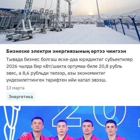
Бизнеске электри энергиязының өртээ чиигээн
Тывада бизнес болгаш өске-даа юридиктиг субъектилер
2026 чылда бир кВт/шакта ортумаа-биле 20,8 рубль
эвес, а 8,6 рубльди төлээр, азы экономиктиг
үндезилеттинген тарифтен ийи катап эвээш.
13 марта
Энергетика