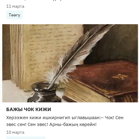
11 марта
Төөгү
БАЖЫ ЧОК КИЖИ
Херээжен кижи ишкирнигип ыглавышаан:– Чок! Сен
эвес сен! Сен эвес! Арны-бажың көрейн!
10 марта