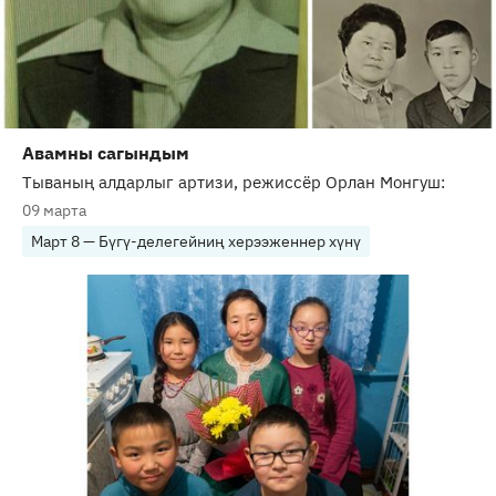
Авамны сагындым
Тываның алдарлыг артизи, режиссёр Орлан Монгуш:
09 марта
Март 8 — Бүгү-делегейниң херээженнер хүнү