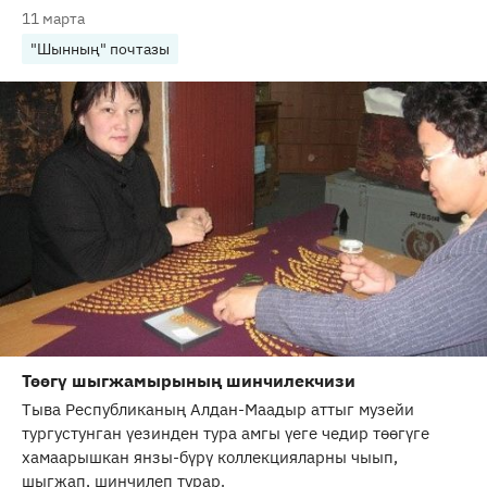
11 марта
"Шынның" почтазы
Төөгү шыгжамырының шинчилекчизи
Тыва Республиканың Алдан-Маадыр аттыг музейи
тургустунган үезинден тура амгы үеге чедир төөгүге
хамаарышкан янзы-бүрү коллекцияларны чыып,
шыгжап, шинчилеп турар.