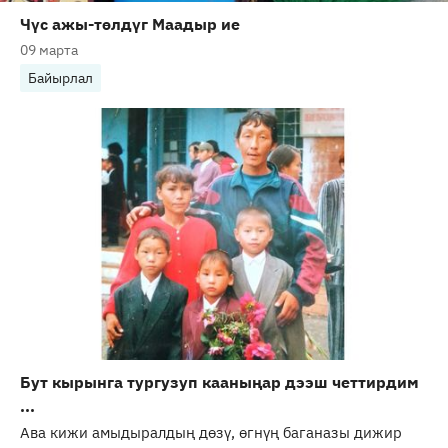
Чүс ажы-төлдүг Маадыр ие
09 марта
Байырлал
Бут кырынга тургузуп кааныңар дээш четтирдим
...
Ава кижи амыдыралдың дөзү, өгнүң баганазы дижир