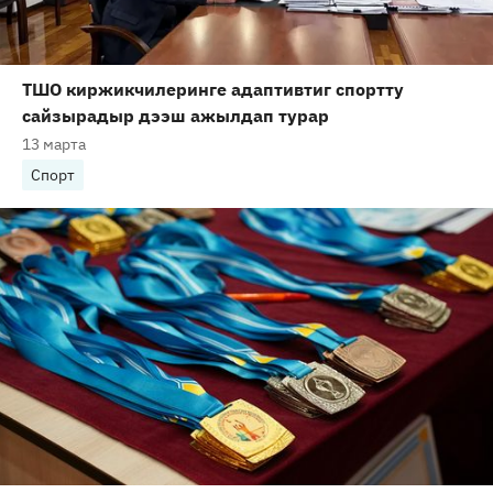
ТШО киржикчилеринге адаптивтиг спортту
сайзырадыр дээш ажылдап турар
13 марта
Спорт