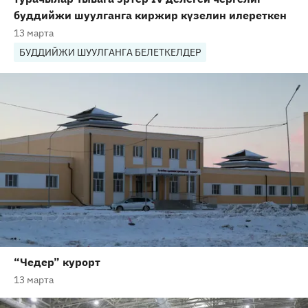
буддийжи шуулганга киржир күзелин илереткен
13 марта
БУДДИЙЖИ ШУУЛГАНГА БЕЛЕТКЕЛДЕР
“Чедер” курорт
13 марта