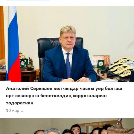
Анатолий Серышев кел чыдар часкы үер болгаш
өрт сезонунга белеткелдиң сорулгаларын
тодараткан
10 марта