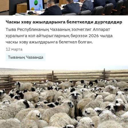
Часкы хову ажылдарынга белеткелди дүргедедир
Тыва Республиканың Чазааның ээлчеглиг Аппарат
хуралынга кол айтырыгларның бирээзи 2026 чылда
часкы хову ажылдарынга белеткел болган.
12 марта
Тываның Чазаанда