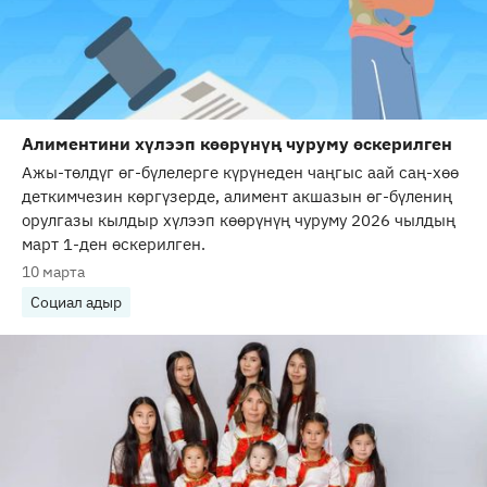
Алиментини хүлээп көөрүнүң чуруму өскерилген
Ажы-төлдүг өг-бүлелерге күрүнеден чаңгыс аай саң-хөө
деткимчезин көргүзерде, алимент акшазын өг-бүлениң
орулгазы кылдыр хүлээп көөрүнүң чуруму 2026 чылдың
март 1-ден өскерилген.
10 марта
Социал адыр