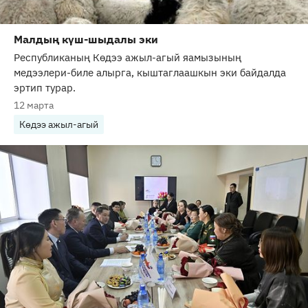
Малдың күш-шыдалы эки
Республиканың Көдээ ажыл-агый яамызының
медээлери-биле алырга, кыштаглаашкын эки байдалда
эртип турар.
12 марта
Көдээ ажыл-агый