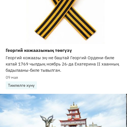
Георгий кожаазының төөгүзү
Георгий кожаазы эң-не баштай Георгий Ордени-биле
катай 1769 чылдың ноябрь 26-да Екатерина II хаанның
бадылааны-биле тывылган.
09 мая
Тиилелге хүнү