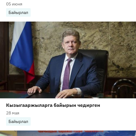
05 июня
Байырлал
Кызыгааржыларга байырын чедирген
28 мая
Байырлал