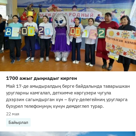
1700 ажыг дыңнадыг кирген
Май 17-де амыдыралдың берге байдалында таварышкан
уругларны камгалап, деткимче көргүзери чугула
дээрзин сагындырган хүн – Бүгү-делегейниң уругларга
бүзүрел телефонунуң хүнүн демдеглеп турар.
22 мая
Байырлал