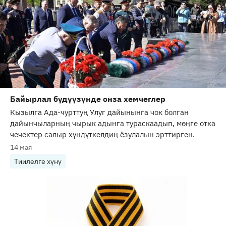
Байырлал бүдүүзүнде онза хемчеглер
Кызылга Ада-чурттуң Улуг дайынынга чок болган
дайынчыларның чырык адынга тураскаадып, мөңге отка
чечектер салыр хүндүткелдиң ёзулалын эрттирген.
14 мая
Тиилелге хүнү