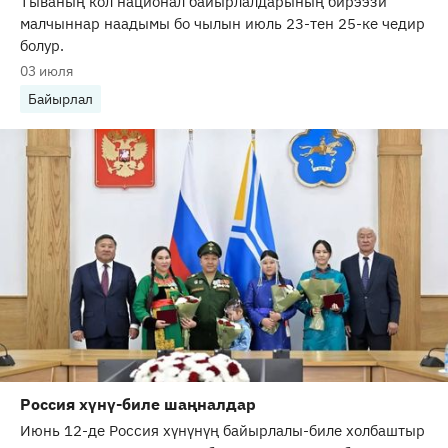
Тываның кол национал байырлалдарының бирээзи
малчыннар наадымы бо чылын июль 23-тен 25-ке чедир
болур.
03 июля
Байырлал
Россия хүнү-биле шаңналдар
Июнь 12-де Россия хүнүнүң байырлалы-биле холбаштыр