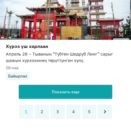
Хүрээ үш харлаан
Апрель 28 – Тываның “Тубтен Шедруб Линг” сарыг
шажын хүрээзиниң төрүттүнген хүнү.
08 мая
Байырлал
Показать еще
1
2
3
4
5