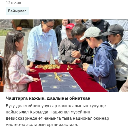
12 июня
Байырлал
Чаштарга кажык, даалыны ойнаткан
Бүгү-делегейниң уруглар камгалалының хүнүнде
найысылал Кызылда Национал музейниң
девискээринде өг чанынга тыва национал оюннар
мастер-класстарын организастаан.