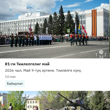
81-ги Тиилелгелиг май
2026 чыл. Май 9-туң эртени. Тиилелге хүнү.
14 мая
Байырлал