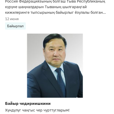
Россия Федерациязының болгаш Тыва Республиканың
күрүне шаңналдарын Тываның шылгараңгай
кижилеринге тыпсырының байырлыг ёзулалы болган...
12 июня
Байырлал
Байыр чедириишкини
Хүндүлүг чаңгыс чер чурттугларым!