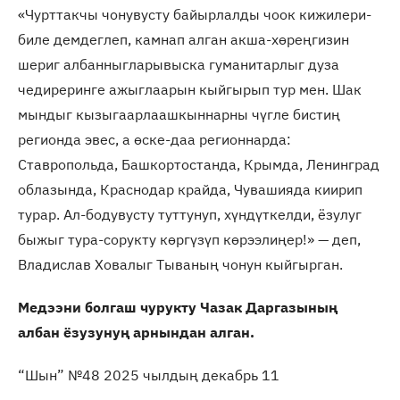
«Чурттакчы чонувусту байырлалды чоок кижилери-
биле демдеглеп, камнап алган акша-хөреңгизин
шериг албанныгларывыска гуманитарлыг дуза
чедиреринге ажыглаарын кыйгырып тур мен. Шак
мындыг кызыгаарлаашкыннарны чүгле бистиң
регионда эвес, а өске-даа регионнарда:
Ставропольда, Башкортостанда, Крымда, Ленинград
облазында, Краснодар крайда, Чувашияда киирип
турар. Ал-бодувусту туттунуп, хүндүткелди, ёзулуг
быжыг тура-сорукту көргүзүп көрээлиңер!» — деп,
Владислав Ховалыг Тываның чонун кыйгырган.
Медээни болгаш чурукту Чазак Даргазының
албан ёзузунуң арнындан алган.
“Шын” №48 2025 чылдың декабрь 11