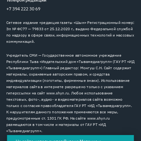
Телефон редакции
+7 394 222 30 69
Сетевое издание «редакция газеты «Шын» Регистрационный номер:
Эл № ФС77 — 79833 от 25.12.2020 г., выдано Федеральной службой
по надзору в сфере связи, информационных технологий и массовых
коммуникаций.
Учредитель СМИ — Государственное автономное учреждение
Республики Тыва «Издательский дом «Тывамедиагрупп» (ГАУ РТ «ИД
«Тывамедиагрупп») Главный редактор: Монгуш С.Н. Сайт содержит
материалы, охраняемые авторским правом, и средства
индивидуализации (логотипы, фирменные знаки). Использование
материалов сайта в интернете разрешено только с указанием
гиперссылки на сайт www.shyn.ru. Любое использование
текстовых, фото-, аудио- и видеоматериалов сайта возможно
только с согласия правообладателя ГАУ РТ «ИД «Тывамедиагрупп».
К нарушителям данного положения применяются все меры,
предусмотренные ст. 1301 ГК РФ. На сайте www.shyn.ru
размещаются в том числе и материалы от ГАУ РТ «ИД
«Тывамедиагрупп».