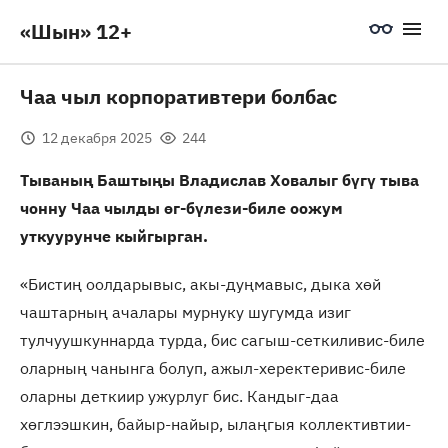
«Шын» 12+
Чаа чыл корпоративтери болбас
12 декабря 2025
244
Тываның Баштыңы Владислав Ховалыг бүгү тыва
чонну Чаа чылды өг-бүлези-биле оожум
уткуурунче кыйгырган.
«Бистиң оолдарывыс, акы-дуңмавыс, дыка хөй
чаштарның ачалары мурнуку шугумда изиг
тулчуушкуннарда турда, бис сагыш-сеткиливис-биле
оларның чанынга болуп, ажыл-херектеривис-биле
оларны деткиир ужурлуг бис. Кандыг-даа
хөглээшкин, байыр-найыр, ылаңгыя коллективтии-