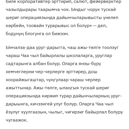
биле корпоративтер эрттирип, салют, фейерверктер
чазылдырары таарымча чок. Ындыг чорук тускай
шериг операциязында дайынчыларывысты үнелеп
көрбейн, тоовайн турарывыс ол болур» — деп,
бодунуң блогунга ол бижээн.
Ынчалза-даа уруг-дарыгга, чаш ажы-төлге тоолзуг
чараш Чаа чыл байырлалы школаларга, уруглар
садтарынга албан болур. Оларга янзы-бүрү
хемчеглерни чер-черлерге эрттирер, дош
хоорайжыгаштар, чуңгулаар чараш черлер
ажыттынар. Ажы-төлге, ылаңгыя тускай шериг
операциязында киржип турар дайынчыларның уруг-
дарыынга, кичээнгей улуг болур. Оларга Чаа чыл
ёзулуг хуулгаазын, чылыг, чигирзиг байырлал болуру
чугаажок.