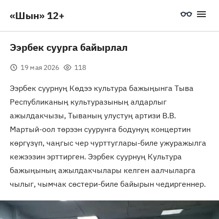
«Шын» 12+
Ээрбек суурга байырлал
19 мая 2026
118
Ээрбек суурнуң Көдээ культура бажыңынга Тыва
Республиканың культуразының алдарлыг
ажылдакчызы, Тываның улустуң артизи В.В.
Мартый-оол төрээн суурунга бодунуң концертин
көргүзүп, чаңгыс чер чурттуглары-биле ужуражылга
кежээзин эрттирген. Ээрбек суурнуң Культура
бажыңының ажылдакчылары келген аалчыларга
чылыг, чымчак сөстери-биле байырын чедиргеннер.