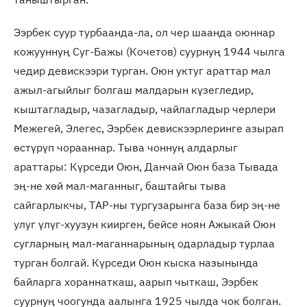
Ээрбек суур турбаанда-ла, ол чер шаанда оюннар
кожууннуң Суг-Бажы (Кочетов) суурнуң 1944 чылга
чедир девискээри турган. Оюн уктуг араттар мал
ажыл-агыйлыг болгаш малдарын күзегледир,
кыштагладыр, чазагладыр, чайлагладыр черлери
Межегей, Элегес, Ээрбек девискээрлеринге азырап
өстүрүп чорааннар. Тыва чоннуң алдарлыг
араттары: Күрседи Оюн, Данчай Оюн база Тывада
эң-не хөй мал-маганныг, баштайгы тыва
сайгарлыкчы, ТАР-ны тургузарынга база бир эң-не
улуг үлүг-хуузун киирген, бейсе ноян Ажыкай Оюн
сугларның мал-маганнарының одарладыр турлаа
турган болгай. Күрседи Оюн кыска назынында
байларга хораннаткаш, аарып чыткаш, Ээрбек
суурнуң чоогунда аалынга 1925 чылда чок болган.