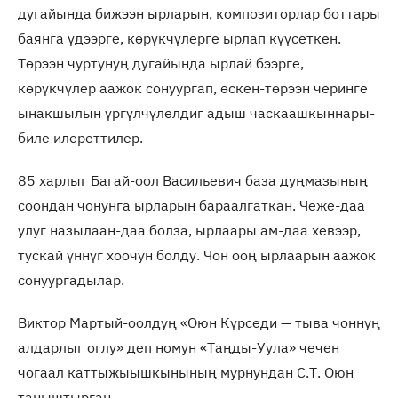
дугайында бижээн ырларын, композиторлар боттары
баянга үдээрге, көрүкчүлерге ырлап күүсеткен.
Төрээн чуртунуң дугайында ырлай бээрге,
көрүкчүлер аажок сонуургап, өскен-төрээн черинге
ынакшылын үргүлчүлелдиг адыш часкаашкыннары-
биле илереттилер.
85 харлыг Багай-оол Васильевич база дуңмазының
соондан чонунга ырларын бараалгаткан. Чеже-даа
улуг назылаан-даа болза, ырлаары ам-даа хевээр,
тускай үннүг хоочун болду. Чон ооң ырлаарын аажок
сонуургадылар.
Виктор Мартый-оолдуң «Оюн Күрседи — тыва чоннуң
алдарлыг оглу» деп номун «Таңды-Уула» чечен
чогаал каттыжыышкынының мурнундан С.Т. Оюн
таныштырган.