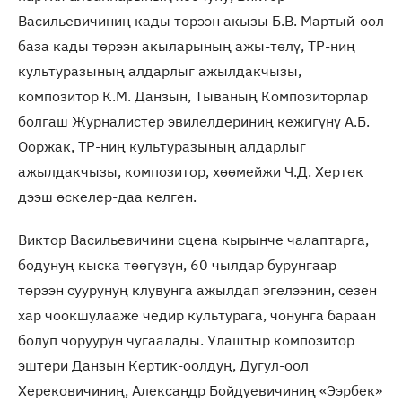
Васильевичиниң кады төрээн акызы Б.В. Мартый-оол
база кады төрээн акыларының ажы-төлү, ТР-ниң
культуразының алдарлыг ажылдакчызы,
композитор К.М. Данзын, Тываның Композиторлар
болгаш Журналистер эвилелдериниң кежигүнү А.Б.
Ооржак, ТР-ниң культуразының алдарлыг
ажылдакчызы, композитор, хөөмейжи Ч.Д. Хертек
дээш өскелер-даа келген.
Виктор Васильевичини сцена кырынче чалаптарга,
бодунуң кыска төөгүзүн, 60 чылдар бурунгаар
төрээн суурунуң клувунга ажылдап эгелээнин, сезен
хар чоокшулааже чедир культурага, чонунга бараан
болуп чоруурун чугаалады. Улаштыр композитор
эштери Данзын Кертик-оолдуң, Дугул-оол
Херековичиниң, Александр Бойдуевичиниң «Ээрбек»