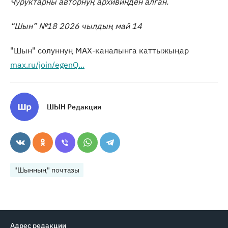
Чуруктарны авторнуң архивинден алган.
“Шын” №18 2026 чылдың май 14
"Шын" солуннуң МАХ-каналынга каттыжыңар
max.ru/join/egenQ...
ШЫН Редакция
"Шынның" почтазы
Адрес редакции