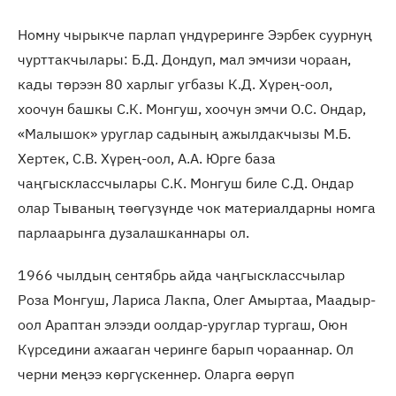
Номну чырыкче парлап үндүреринге Ээрбек суурнуң
чурттакчылары: Б.Д. Дондуп, мал эмчизи чораан,
кады төрээн 80 харлыг угбазы К.Д. Хүрең-оол,
хоочун башкы С.К. Монгуш, хоочун эмчи О.С. Ондар,
«Малышок» уруглар садының ажылдакчызы М.Б.
Хертек, С.В. Хүрең-оол, А.А. Юрге база
чаңгысклассчылары С.К. Монгуш биле С.Д. Ондар
олар Тываның төөгүзүнде чок материалдарны номга
парлаарынга дузалашканнары ол.
1966 чылдың сентябрь айда чаңгысклассчылар
Роза Монгуш, Лариса Лакпа, Олег Амыртаа, Маадыр-
оол Араптан элээди оолдар-уруглар тургаш, Оюн
Күрседини ажааган черинге барып чорааннар. Ол
черни меңээ көргүскеннер. Оларга өөрүп