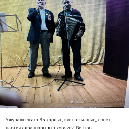
Ужуражылгага 85 харлыг, күш-ажылдың, совет,
партия албаннарының хоочуну, Виктор