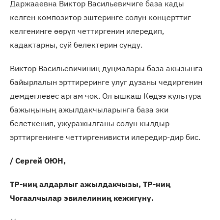
Даржааевна Виктор Васильевичиге база кады
келген композитор эштеринге солун концерттиг
келгенинге өөрүп четтиргенин илередип,
кадактарны, суй белектерин сунду.
Виктор Васильевичиниң дуңмалары база акызынга
байырлалын эрттиреринге улуг дузаны чедиргенин
демдеглевес аргам чок. Ол ышкаш Көдээ культура
бажыңының ажылдакчыларынга база эки
белеткенип, ужуражылганы солун кылдыр
эрттиргенинге четтиргенивисти илередир-дир бис.
/ Сергей ОЮН,
ТР-ниң алдарлыг ажылдакчызы, ТР-ниң
Чогаалчылар эвилелиниң кежигүнү.