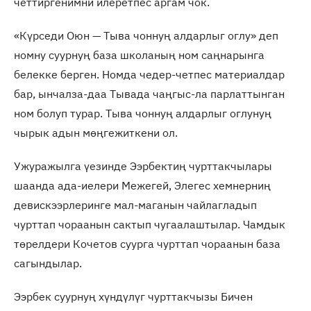
четтиргенимни илеретпес аргам чок.
«Күрседи Оюн — Тыва чоннуң алдарлыг оглу» деп
номну суурнуң база школаның ном саңнарынга
белекке берген. Номда чедер-четпес материалдар
бар, ынчалза-даа Тывада чаңгыс-ла парлаттынган
ном болуп турар. Тыва чоннуң алдарлыг оглунуң
чырык адын мөңгежиткени ол.
Ужуражылга үезинде Ээрбектиң чурттакчылары
шаанда ада-иелери Межегей, Элегес хемнерниң
девискээрлеринге мал-маганын чайлагладып
чурттап чораанын сактып чугаалаштылар. Чамдык
төрелдери Кочетов суурга чурттап чораанын база
сагындылар.
Ээрбек суурнуң хүндүлүг чурттакчызы Бичен