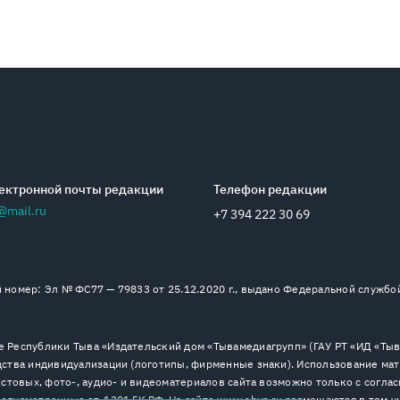
ектронной почты редакции
Телефон редакции
@mail.ru
+7 394 222 30 69
номер: Эл № ФС77 — 79833 от 25.12.2020 г., выдано Федеральной службо
 Республики Тыва «Издательский дом «Тывамедиагрупп» (ГАУ РТ «ИД «Тыва
ства индивидуализации (логотипы, фирменные знаки). Использование мат
стовых, фото-, аудио- и видеоматериалов сайта возможно только с согла
дусмотренные ст. 1301 ГК РФ. На сайте www.shyn.ru размещаются в том ч