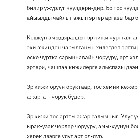
билир ужурлуг чүүлдери-дир. Бо тос чүүл
айыылды чайлыг ажып эртер аргазы бар б
Көшкүн амыдыралдыг эр кижи чуртталган
эки эжинден чарылганын хилегдеп эрттир
өске чуртка сарыннавайн чорууру, өрт ха
эртери, чашпаа кижилерге алыспазы дээн
Эр кижи оруун оруктаар, тос хемни кежер
ажарга – чорук бүдер.
Эр кижи тос артты ажар салымныг. Улуг ү
ырак-узак черлер чорууру, амы-хуунуң бо
херек дээрге улуг арт ол-дур.