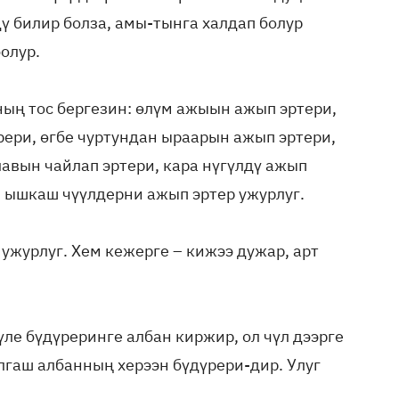
дү билир болза, амы-тынга халдап болур
олур.
ың тос бергезин: өлүм ажыын ажып эртери,
ери, өгбе чуртундан ыраарын ажып эртери,
лавын чайлап эртери, кара нүгүлдү ажып
 ышкаш чүүлдерни ажып эртер ужурлуг.
 ужурлуг. Хем кежерге – кижээ дужар, арт
үле бүдүреринге албан киржир, ол чүл дээрге
лгаш албанның херээн бүдүрери-дир. Улуг