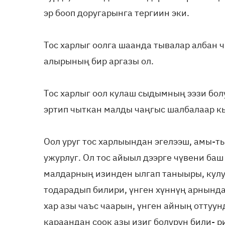
эр бооп доругарынга тергиин эки.
Тос харлыг оолга шаанда тывалар албан 
алырының бир аргазы ол.
Тос харлыг оол кулаш сыдымның ээзи болу
эртип чыткан малды чаңгыс шалбалаар к
Оол уруг тос харлыындан эгелээш, амы-т
ужурлуг. Ол тос айыыл дээрге чүвени баш
малдарның изинден ылгап таныыры, кулу
тодарадып билири, үнген хүннүң арнында
хар азы чаъс чаарын, үнген айның оттуу
караандан соок азы изиг болурун били- ри