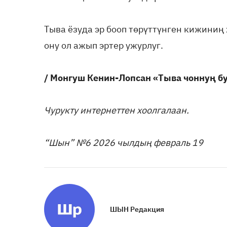
Тыва ёзуда эр бооп төрүттүнген кижиниң
ону ол ажып эртер ужурлуг.
/ Монгуш Кенин-Лопсан
«Тыва чоннуң б
Чурукту интернеттен хоолгалаан.
“Шын” №6 2026 чылдың февраль 19
ШЫН Редакция