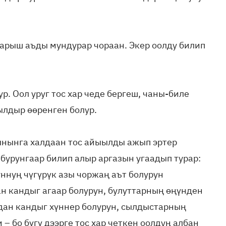
чарыш аъды мундурар чораан. Экер оолду билип
р. Оол уруг тос хар чеде бергеш, чаны-биле
ылдыр өөренген болур.
ынынга халдаан тос айыылды ажып эртер
 бурунгаар билип алыр аргазын угаадып турар:
ннуң чүгүрүк азы чоржаң аът болурун
н кандыг агаар болурун, булуттарның өңүнден
ндан кандыг хүннер болурун, сылдыстарның
 – бо бүгү дээрге тос хар четкен оолдуң албан