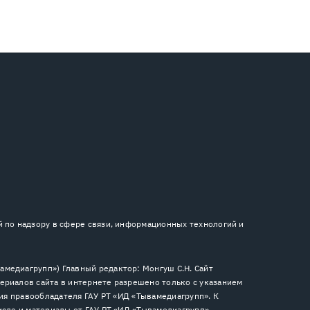
й по надзору в сфере связи, информационных технологий и
медиагрупп») Главный редактор: Монгуш С.Н. Сайт
ериалов сайта в интернете разрешено только с указанием
сия правообладателя ГАУ РТ «ИД «Тывамедиагрупп». К
исле и материалы от ГАУ РТ «ИД «Тывамедиагрупп».