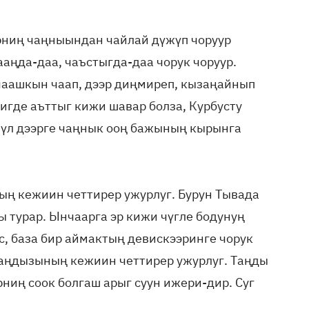
рниң чаңныындан чайлай дүжүп чоруур
кааңда-даа, чаъстыгда-даа чорук чоруур.
чаашкын чаап, дээр диңмиреп, кызаңайнып
игде аъттыг кижи шавар болза, Курбусту
чүл дээрге чаңнык ооң бажының кырынга
ң кежиин четтирер ужурлуг. Бурун Тывада
ы турар. Ынчаарга эр кижи чүгле бодунуң
, база бир аймактың девискээринге чорук
таңдызының кежиин четтирер ужурлуг. Таңды
ниң соок болгаш арыг суун ижери-дир. Суг