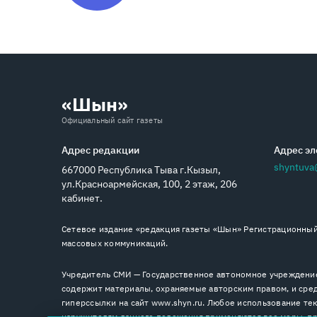
«Шын»
Официальный сайт газеты
Адрес редакции
Адрес эл
shyntuva
667000 Республика Тыва г.Кызыл,
ул.Красноармейская, 100, 2 этаж, 206
кабинет.
Сетевое издание «редакция газеты «Шын» Регистрационный 
массовых коммуникаций.
Учредитель СМИ — Государственное автономное учреждение
содержит материалы, охраняемые авторским правом, и сред
гиперссылки на сайт www.shyn.ru. Любое использование тек
нарушителям данного положения применяются все меры, пре