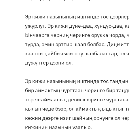
Эр кижи назынының иштинде тос дээрле
ужурлуг. Эр кижи дүне-даа, хүндүс-даа, 
Ынчаарга черниң черинге орукка чорда, 
турда, эмин эрттир шаап болбас. Диңмитт
хаанның айбычызы ону шалбалаптар, ол 
дүжүптер дээни ол.
Эр кижи назынының иштинде тос таңдыны
бир аймактың чурттаан черинге бир таңд
төрел-аймааның девискээринге чурттавас
кылып чеде бээр, ол аймактың ыдыктыг 
кежии дээрге изиг шайның орнунга ол чер
кижиниң назынын узадыр.