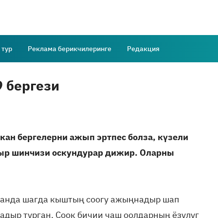
 тур
Реклама берикчилеринге
Редакция
 бергези
кан бергелерни ажып эртпес болза, күзели
дыр шинчизи оскундурар дижир. Оларны
Шаанда шагда кыштың соогу ажыңнадыр шап
адыр турган. Соок бичии чаш оолдарның ёзулуг