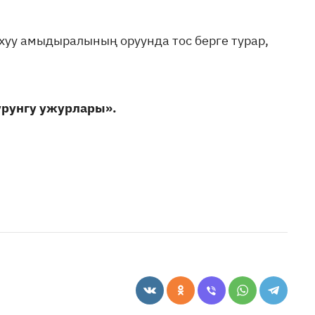
 хуу амыдыралының оруунда тос берге турар,
урунгу ужурлары».