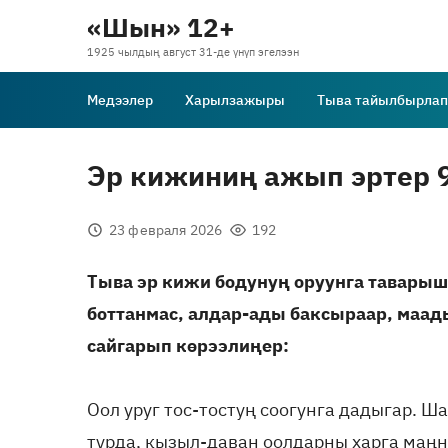
«Шын» 12+
1925 чылдың август 31-де үнүп эгелээн
Медээлер
Харылзажыры
Тыва тайылбырлап
Эр кижиниң ажып эртер 9
23 февраля 2026
192
Тыва эр кижи бодунуң оруунга таварыш
боттанмас, алдар-ады баксыраар, маа
сайгарып көрээлиңер:
Оол уруг тос-тостуң соогунга дадыгар. 
турда, кызыл-даван оолдарны харга маңн