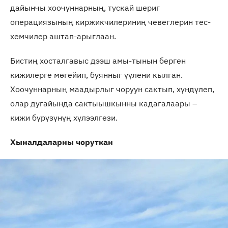
дайынчы хоочуннарның, тускай шериг
операциязының киржикчилериниң чевеглерин тес-
хемчилер аштап-арыглаан.
Бистиң хосталгавыс дээш амы-тынын берген
кижилерге мөгейип, буянныг үүлени кылган.
Хоочуннарның маадырлыг чоруун сактып, хүндүлеп,
олар дугайында сактыышкынны кадагалаары –
кижи бүрүзүнүң хүлээлгези.
Хыналдаларны чоруткан