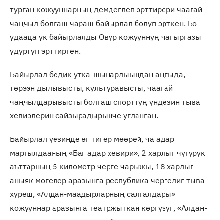
турган кожууннарның демдеглеп эрттирери чаагай
чаңчыл болгаш чараш байырлал болуп эрткен. Бо
удаада ук байырлалды Өвүр кожууннуң чагыргазы
удуртуп эрттирген.
Байырлал бедик утка-шынарлыындан аңгыда,
төрээн дылывысты, культуравысты, чаагай
чаңчылдарывысты болгаш спорттуң үндезин тыва
хевирлерин сайзырадырынче угланган.
Байырлал үезинде өг тигер мөөрей, ча адар
маргылдааның «Баг адар хевири», 2 харлыг чүгүрүк
аъттарның 5 километр черге чарыжы, 18 харлыг
аныяк мөгелер аразынга республика чергелиг тыва
хүреш, «Алдан-маадырларның салгалдары»
кожууннар аразынга театржыткан көргүзүг, «Алдан-