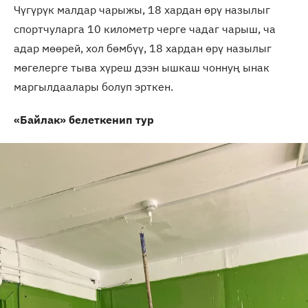
Чүгүрүк малдар чарыжы, 18 хардан өрү назылыг
спортчуларга 10 километр черге чадаг чарыш, ча
адар мөөрей, хол бөмбүү, 18 хардан өрү назылыг
мөгелерге тыва хүреш дээн ышкаш чоннуң ынак
маргылдаалары болуп эрткен.
«Байлак»
белеткенип тур