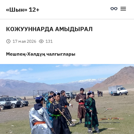
«Шын» 12+
КОЖУУННАРДА АМЫДЫРАЛ
17 мая 2026
131
Мешпең-Хөлдүң чалгыглары