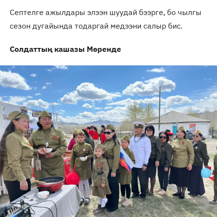
Септелге ажылдары элээн шуудай бээрге, бо чылгы
сезон дугайында тодаргай медээни салыр бис.
Солдаттың кашазы
Мөренде