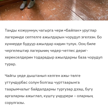
Таңды кожууннуң чагырга чери «Байлак» уруглар
лагеринде септелге ажылдарын чорудуп эгелээн. Бо
хүннерде будуур ажылдар кидин түлүк. Ооң-биле
чергелештир лагерьниң чедер-четпес дериг-
херекселдерин тодарадыр ажылдарны база чорудуп
турар.
Чайгы үеде дыштанып келген ажы-төлге
уттундурбас солун болгаш чурттаарынга
таарымчалыг байдалдарны тургузар дээш, бүгү
аргаларны ажыглап, күштү үндүрери – оларның
сорулгазы.