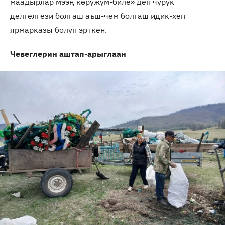
маадырлар мээң көрүжүм-биле» деп чурук
делгелгези болгаш аъш-чем болгаш идик-хеп
ярмарказы болуп эрткен.
Чевеглерин аштап-арыглаан