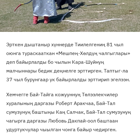
Эрткен дыштаныр хүннерде Тиилелгениң 81 чыл
оюнга тураскааткан «Мешпең-Хөлдүң чалгыглары»
деп байырлалды бо чылын Кара-Шуйнуң
малчыннары бедик деңнелге эрттирген. Таптыг-ла
37 чыл бурунгаар ук байырлалды эрттирип эгелээн.
Хемчегге Бай-Тайга кожууннуң Төлээлекчилер
хуралының даргазы Роберт Аракчаа, Бай-Тал
сумузунуң баштыңы Каң Салчак, Бай-Тал сумузунуң
чагырга даргазы Любовь Дакпай-оол баштаан
удуртукчулар чыылган чонга байыр чедирген.