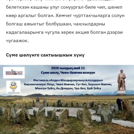
белеткээн кашаны улуг сонуургал-биле чип, шенеп
көөр аргалыг болган. Хемчег чурттакчыларга солун
болгаш ажыктыг болбушаан, чаңчылдарны
кадагалаарынга чугула херек акция болган дээрзи
чугаажок.
Сүме шөлүнге
сактыышкын хүнү