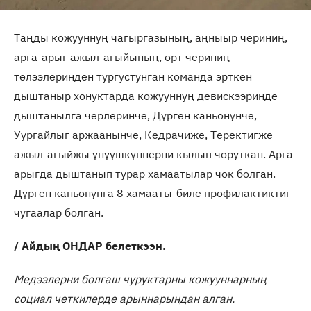
Таңды кожууннуң чагыргазының, аңныыр чериниң,
арга-арыг ажыл-агыйының, өрт чериниң
төлээлеринден тургустунган команда эрткен
дыштаныр хонуктарда кожууннуң девискээринде
дыштанылга черлеринче, Дүрген каньонунче,
Уургайлыг аржаанынче, Кедрачиже, Теректигже
ажыл-агыйжы үнүүшкүннерни кылып чоруткан. Арга-
арыгда дыштанып турар хамаатылар чок болган.
Дүрген каньонунга 8 хамааты-биле профилактиктиг
чугаалар болган.
/ Айдың ОНДАР белеткээн.
Медээлерни болгаш чуруктарны кожууннарның
социал четкилерде арыннарындан алган.