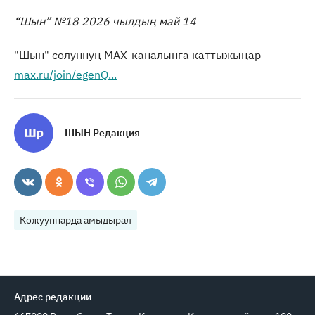
“Шын” №18 2026 чылдың май 14
"Шын" солуннуң МАХ-каналынга каттыжыңар
max.ru/join/egenQ...
ШЫН Редакция
Кожууннарда амыдырал
Адрес редакции