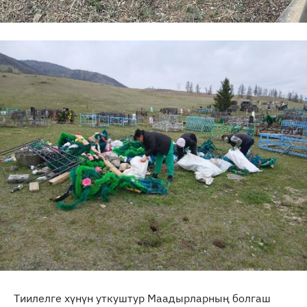
Тиилелге хүнүн уткуштур Маадырларның болгаш