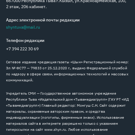
667000 Республика Тыва г.Кызыл, ул.Красноармейская, 100,
2 этаж, 206 кабинет.
Адрес электронной почты редакции
shyntuva@mail.ru
Телефон редакции
+7 394 222 30 69
Сетевое издание «редакция газеты «Шын» Регистрационный номер:
Эл № ФС77 — 79833 от 25.12.2020 г., выдано Федеральной службой
по надзору в сфере связи, информационных технологий и массовых
коммуникаций.
Учредитель СМИ — Государственное автономное учреждение
Республики Тыва «Издательский дом «Тывамедиагрупп» (ГАУ РТ «ИД
«Тывамедиагрупп») Главный редактор: Монгуш С.Н. Сайт содержит
материалы, охраняемые авторским правом, и средства
индивидуализации (логотипы, фирменные знаки). Использование
материалов сайта в интернете разрешено только с указанием
гиперссылки на сайт www.shyn.ru. Любое использование