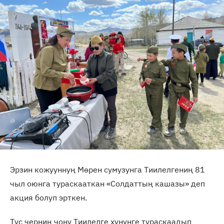
Эрзин кожууннуң Мөрен сумузунга Тиилелгениң 81
чыл оюнга тураскааткан «Солдаттың кашазы» деп
акция болуп эрткен.
Тус черниң чону Тиилелге хүнүнге тураскаадып