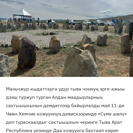
Маньчжур-кыдаттарга удур тыва чоннуң эрге-ажыы
дээш туржуп турган Алдан-маадырларның
сактыышкынын демдеглээр байырлалды май 11-де
Чөөн-Хемчик кожууннуң девискээринде «Сүме шөлү»
деп тураскаалдыг сактыышкын черинге Тыва Арат
Республика үезинде Даа кожуунга бактаап кирип