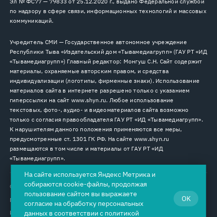
Эл № ФС77 — 79833 от 25.12.2020 г., выдано Федеральной службой
по надзору в сфере связи, информационных технологий и массовых
коммуникаций.
Учредитель СМИ — Государственное автономное учреждение
Республики Тыва «Издательский дом «Тывамедиагрупп» (ГАУ РТ «ИД
«Тывамедиагрупп») Главный редактор: Монгуш С.Н. Сайт содержит
материалы, охраняемые авторским правом, и средства
индивидуализации (логотипы, фирменные знаки). Использование
материалов сайта в интернете разрешено только с указанием
гиперссылки на сайт www.shyn.ru. Любое использование
текстовых, фото-, аудио- и видеоматериалов сайта возможно
только с согласия правообладателя ГАУ РТ «ИД «Тывамедиагрупп».
К нарушителям данного положения применяются все меры,
предусмотренные ст. 1301 ГК РФ. На сайте www.shyn.ru
размещаются в том числе и материалы от ГАУ РТ «ИД
«Тывамедиагрупп».
На сайте используется Яндекс Метрика и
собираются cookie-файлы, продолжая
© 2026. Все права защищены.
12+
пользование сайтом вы выражаете
OK
Пользовательское соглашение
согласие на
обработку персональных
данных
в соответствии с
политикой
Использование cookie-файлов