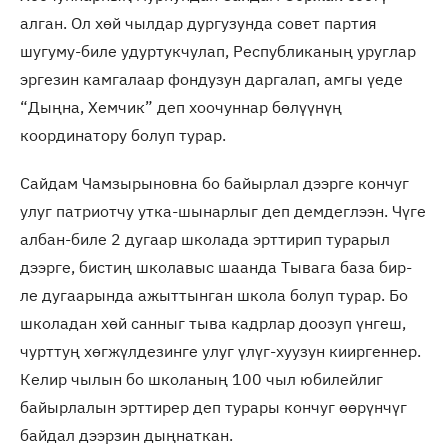
алган. Ол хөй чылдар дургузунда совет партия
шугуму-биле удуртукчулап, Республиканың уруглар
эргезин камгалаар фондузун даргалап, амгы үеде
“Дыңна, Хемчик” деп хоочуннар бөлүүнүң
координатору болуп турар.
Сайдам Чамзырыновна бо байырлал дээрге кончуг
улуг патриотчу утка-шынарлыг деп демдеглээн. Чүге
албан-биле 2 дугаар школада эрттирип турарыл
дээрге, бистиң школавыс шаанда Тывага база бир-
ле дугаарында ажыттынган школа болуп турар. Бо
школадан хөй санныг тыва кадрлар доозуп үнгеш,
чурттуң хөгжүлдезинге улуг үлүг-хуузун кииргеннер.
Келир чылын бо школаның 100 чыл юбилейлиг
байырлалын эрттирер деп турары кончуг өөрүнчүг
байдал дээрзин дыңнаткан.