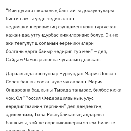
“Ийи дугаар школаның баштайгы доозукчулары
бистиң амгы үеде чедип алган
чедиишкиннеривистиң фундаментизин тургускан,
кажан-даа уттундурбас кижилеривис болур. Эң-не
эки төөгүлүг школаның өөреникчилери
болганыңарга байыр чедирип тур мен” – деп,
Сайдам Чамзырыновна чугаазын дооскан.
Дараазында хоочуннар мурнундан Мария Лопсан-
Серен башкы сөс ап чүве чугаалаан. Мария
Ондаровна башкыны Тывада танывас, билбес кижи
чок. Ол “Россия Федерациязының улус
өөредилгезиниң тергиини” деп демдектиң
эдилекчизи, Тыва Республиканың алдарлыг
башкызы, хөй-ле өөреникчилерни эртем-билигге
чедирген башкы.