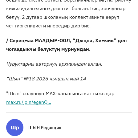
кижизидилгезинге дээштиг болган. Бис, хоочуннар
бөлүү, 2 дугаар школаның коллективинге өөрүп
четтиргенивисти илередир-дир бис.
/ Сереңмаа МААДЫР-ООЛ,
“Дыңна, Хемчик” деп
чогаадыкчы бөлүктүң мурнундан.
Чуруктарны авторнуң архивинден алган.
“Шын” №18 2026 чылдың май 14
"Шын" солуннуң МАХ-каналынга каттыжыңар
max.ru/join/egenQ...
ШЫН Редакция