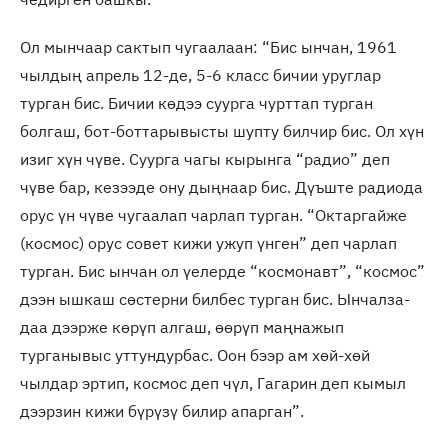
Ол мынчаар сактып чугаалаан: “Бис ынчан, 1961
чылдың апрель 12-де, 5-6 класс бичии уруглар
турган бис. Бичии көдээ суурга чурттап турган
болгаш, бот-боттарывысты шупту билчир бис. Ол хүн
изиг хүн чүве. Суурга чагы кырынга “радио” деп
чүве бар, кезээде ону дыңнаар бис. Дүъште радиода
орус үн чүве чугаалап чарлап турган. “Октаргайже
(космос) орус совет кижи ужуп үнген” деп чарлап
турган. Бис ынчан ол үелерде “космонавт”, “космос”
дээн ышкаш сөстерни билбес турган бис. Ынчалза-
даа дээрже көрүп алгаш, өөрүп маңнажып
турганывыс уттундурбас. Оон бээр ам хөй-хөй
чылдар эртип, космос деп чүл, Гагарин деп кымыл
дээрзин кижи бүрүзү билир апарган”.