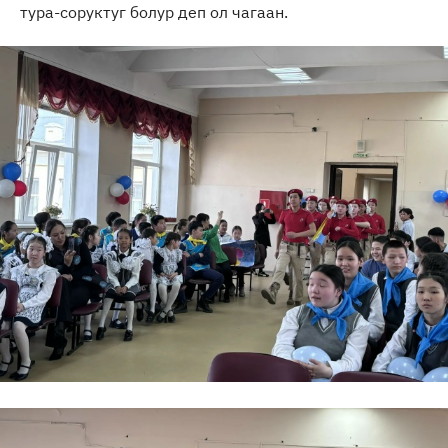
тура-соруктуг болур деп ол чагаан.