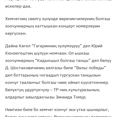
өскелер-даа.
Хемчегниң сөөлгү хүнүнде өөреникчилерниң болгаш
хоочуннарның каттышкан концерт номерлерин
көргүскен.
Дайна Көгел “Гагаринниң хүлүмзүрүү” деп Юрий
Кюнзегештиң шүлүүн номчаан. Ол ышкаш
хоочуннарның “Кадыкшыл болгаш танцы” деп бөлүү
Д. Шостаковичиниң аялгазы-биле “Вальс победы”
деп боттарының чогаадып тургускан танцызын
кончуг тааланчыг болгаш чиик ойнап күүсеткеннер.
Бөлүктүң удуртукчузу – ТР-ниң культуразының
алдарлыг ажылдакчызы Зинаида Томур.
Ниитизи-биле бо хемчег кончуг эки утка-шынарлыг,
бедик деңнелге эрткен. Өөреникчилерниң патриотчу