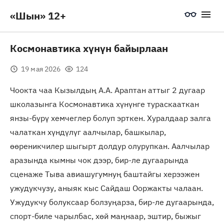
«Шын» 12+
Космонавтика хүнүн байырлаан
19 мая 2026
124
Чоокта чаа Кызылдың А.А. Араптан аттыг 2 дугаар
школазынга Космонавтика хүнүнге тураскааткан
янзы-бүрү хемчеглер болуп эрткен. Хуралдаар залга
чалаткан хүндүлүг аалчылар, башкылар,
өөреникчилер шыгырт долдур олурупкан. Аалчылар
аразында кымны чок дээр, бир-ле дугаарында
сценаже Тыва авиашугумнуң баштайгы херээжен
ужудукчузу, аныяк кыс Сайдаш Ооржакты чалаан.
Ужудукчу болуксаар болзуңарза, бир-ле дугаарында,
спорт-биле чарылбас, хөй маңнаар, эштир, быжыг