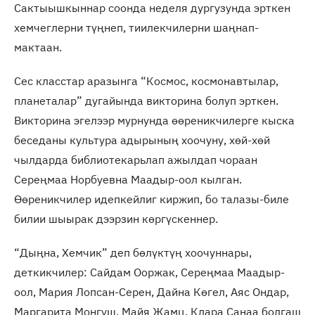
Сактыышкыннар соонда неделя дургузунда эрткен
хемчеглерни түңнеп, тиилекчилерни шаңнап-
мактаан.
Сес класстар аразынга “Космос, космонавтылар,
планеталар” дугайында викторина болуп эрткен.
Викторина эгелээр мурнунда өөреникчилерге кыска
беседаны культура адырының хоочуну, хөй-хөй
чылдарда библиотекарьлап ажылдап чораан
Сереңмаа Норбуевна Маадыр-оол кылган.
Өөреникчилер идепкейлиг киржип, бо талазы-биле
билии шыырак дээрзин көргүскеннер.
“Дыңна, Хемчик” деп бөлүктүң хоочуннары,
деткикчилер: Сайдам Ооржак, Сереңмаа Маадыр-
оол, Мария Лопсан-Серен, Дайна Көгел, Аяс Ондар,
Маргарита Монгуш, Майя Жамц, Клара Санаа болгаш