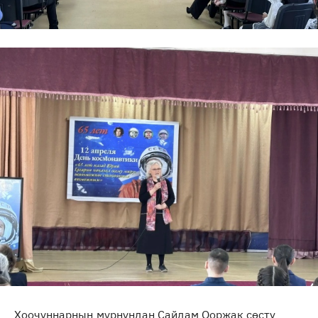
Хоочуннарның мурнундан Сайдам Ооржак сөстү