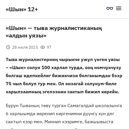
«Шын» 12+
«Шын» — тыва журналистиканың
«алдын уязы»
28 июля 2025
97
Тыва журналистерниң чырыкче ужуп үнген уязы
– «Шын» солун 100 харлап турда, ооң номчукчузу
болгаш идепкейлиг бижикчизи болганымдан бээр
75 чыл болуп тур мен. Ол онзагай солунум-биле
харылзаамның эгелээнин сактып бижип көрейн.
Бурун Тываның төвү турган Самагалдай школазынга
6 харлыымда өөренип киргенимни дүүнгү хүн дег
сактып кээр мен. Миннип кээримге, бажыывыста