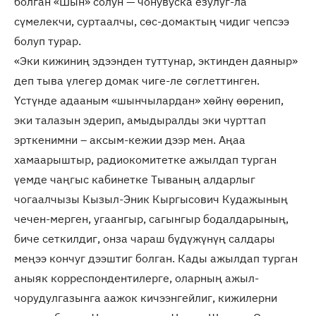
болган «Шын» солун — чонувуска ёзулуг-ла
сүмелекчи, суртаалчы, сөс-домактың чидиг чепсээ
болуп турар.
«Эки кижиниң эдээнден туттунар, эктинден даяныр»
деп тыва үлегер домак чиге-ле сөглеттинген.
Үстүнде адааным «шынчылардан» хөйнү өөренип,
эки талазын эдерип, амыдыралды эки чурттап
эрткенимни – аксым-кежии дээр мен. Аңаа
хамаарыштыр, радиокомитетке ажылдап турган
үемде чаңгыс кабинетке Тываның алдарлыг
чогаалчызы Кызыл-Эник Кыргысович Кудажының
чечен-мерген, угаангыр, сагынгыр бодалдарының,
биче сеткилдиг, онза чараш бүдүжүнүң салдары
меңээ кончуг дээштиг болган. Кады ажылдап турган
аныяк корреспондентилерге, оларның ажыл-
чорудулгазынга аажок кичээнгейлиг, кижилерни