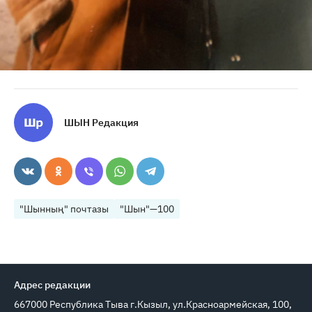
ШЫН Редакция
"Шынның" почтазы
"Шын"—100
Адрес редакции
667000 Республика Тыва г.Кызыл, ул.Красноармейская, 100,