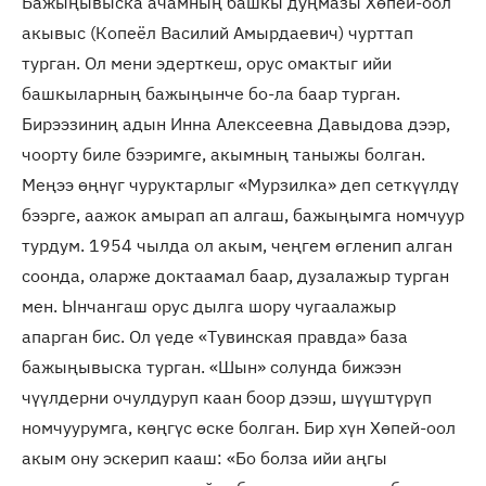
Бажыңывыска ачамның башкы дуңмазы Хөпей-оол
акывыс (Копеёл Василий Амырдаевич) чурттап
турган. Ол мени эдерткеш, орус омактыг ийи
башкыларның бажыңынче бо-ла баар турган.
Бирээзиниң адын Инна Алексеевна Давыдова дээр,
чоорту биле бээримге, акымның таныжы болган.
Меңээ өңнүг чуруктарлыг «Мурзилка» деп сеткүүлдү
бээрге, аажок амырап ап алгаш, бажыңымга номчуур
турдум. 1954 чылда ол акым, чеңгем өгленип алган
соонда, оларже доктаамал баар, дузалажыр турган
мен. Ынчангаш орус дылга шору чугаалажыр
апарган бис. Ол үеде «Тувинская правда» база
бажыңывыска турган. «Шын» солунда бижээн
чүүлдерни очулдуруп каан боор дээш, шүүштүрүп
номчуурумга, көңгүс өске болган. Бир хүн Хөпей-оол
акым ону эскерип кааш: «Бо болза ийи аңгы