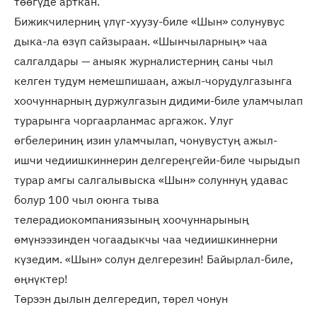
төөгүде арткан.
Бижикчилерниң үлүг-хуузу-биле «Шын» солунувус
дыка-ла өзүп сайзыраан. «Шынчыларның» чаа
салгалдары — аныяк журналистерниң саны чыл
келген тудум немешпишаан, ажыл-чорудулгазынга
хоочуннарның дуржулгазын дидими-биле уламчылап
турарынга чоргаарланмас аргажок. Улуг
ѳгбелериниң изин уламчылап, чонувустуң ажыл-
ишчи чедиишкиннерин делгереңгейи-биле чырыдып
турар амгы салгалывыска «Шын» солуннуң удавас
болур 100 чыл оюнга тыва
телерадиокомпаниязының хоочуннарының
өмүнээзинден чогаадыкчы чаа чедиишкиннерни
күзедим. «Шын» солун делгерезин! Байырлал-биле,
өңнүктер!
Төрээн дылын делгередип, төрел чонун