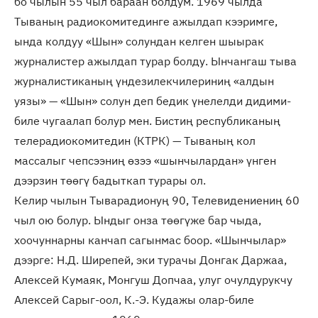
бо чылын 55 чыл бараан болдум. 1969 чылда
Тываның радиокомитединге ажылдап кээримге,
ында колдуу «Шын» солундан келген шыырак
журналистер ажылдап турар болду. Ынчангаш тыва
журналистиканың үндезилекчилериниң «алдын
уязы» — «Шын» солун деп бедик үнелелди дидими-
биле чугаалап болур мен. Бистиң республиканың
телерадиокомитедин (КТРК) — Тываның кол
массалыг чепсээниң өзээ «шынчылардан» үнген
дээрзин төөгү бадыткап турары ол.
Келир чылын Тыварадионуң 90, Телевидениениң 60
чыл ою болур. Ындыг онза төөгүже бар чыда,
хоочуннарны канчап сагынмас боор. «Шынчылар»
дээрге: Н.Д. Ширепей, эки турачы Донгак Даржаа,
Алексей Кумаяк, Монгуш Допчаа, улуг очулдурукчу
Алексей Сарыг-оол, К.-Э. Кудажы олар-биле