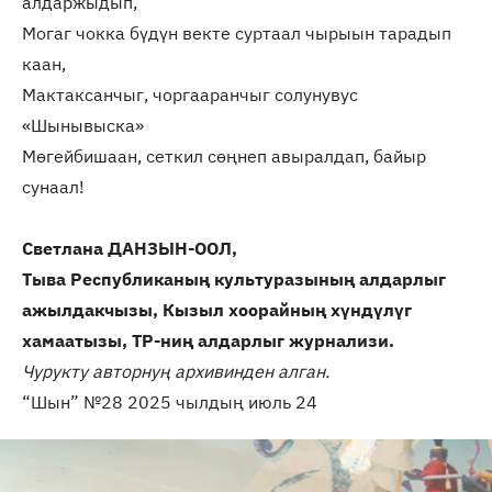
алдаржыдып,
Могаг чокка бүдүн векте суртаал чырыын тарадып
каан,
Мактаксанчыг, чоргааранчыг солунувус
«Шынывыска»
Мөгейбишаан, сеткил сөңнеп авыралдап, байыр
сунаал!
Светлана ДАНЗЫН-ООЛ,
Тыва Республиканың культуразының алдарлыг
ажылдакчызы, Кызыл хоорайның хүндүлүг
хамаатызы, ТР-ниң алдарлыг журнализи.
Чурукту авторнуң архивинден алган.
“Шын” №28 2025 чылдың июль 24