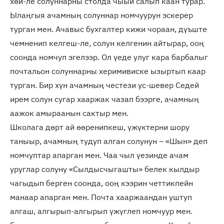
хөй-ле солуннарны столда чыый салып каан турар.
Ылаңгыя ачамның солуннар номчуурун эскерер
турган мен. Ачавыс бухгалтер кижи чораан, дүъште
чемненип келгеш-ле, солун келгенин айтырар, ооң
соонда номчуп эгелээр. Ол үеде улуг кара барбалыг
почтальон солуннарны херимивиске ызыртып каар
турган. Бир хүн ачамның честези ус-шевер Седей
ирем солун сугар хааржак чазап бээрге, ачамның
аажок амыраанын сактыр мен.
Школага дөрт ай өөренипкеш, үжүктерни шору
таныыр, ачамның тудуп алган солунун – «Шын» деп
номчуптар апарган мен. Чаа чыл үезинде ачам
уруглар солуну «Сылдысчыгашты» белек кылдыр
чагыдып берген соонда, ооң кээрин четтикпейн
манаар апарган мен. Почта хааржаандан уштуп
алгаш, алгырып-алгырып үжүглеп номчуур мен.