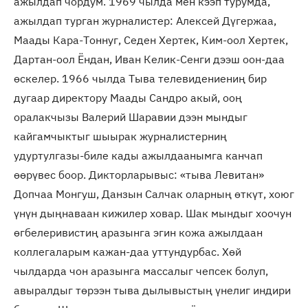
ажылдап чордум. 1969 чылда мен кээп турумда,
ажылдап турган журналистер: Алексей Дүгержаа,
Маады Кара-Тоннуг, Седен Хертек, Ким-оол Хертек,
Дартан-оол Ёндан, Иван Келик-Сенги дээш оон-даа
өскелер. 1966 чылда Тыва телевидениениң бир
дугаар директору Маады Сандро акый, ооң
оралакчызы Валерий Шаравии дээн мындыг
кайгамчыктыг шыырак журналистерниң
удуртулгазы-биле кады ажылдаанымга канчап
өөрүвес боор. Дикторларывыс: «тыва Левитан»
Допчаа Монгуш, Данзын Салчак оларның өткүт, хоюг
үнүн дыңнаваан кижилер ховар. Шак мындыг хоочун
өгбелеривистиң аразынга эгин кожа ажылдаан
коллегаларым кажан-даа уттундурбас. Хөй
чылдарда чон аразынга массалыг чепсек болуп,
авыралдыг төрээн тыва дылывыстың үнелиг индири