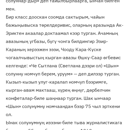
солуннар-дыр» деп тайылбырлаарга, ынчан билген
мен.
Бир класс дооскан соомда сактырым, чайын
бажыңывыска төрелдеривис, оларның аразында Ак-
Эриктен акаалар доктаамал кээр турган. Ачамның
авазының угбазы, бүгү чонга билдингир Эзир-
Караның херээжен ээзи, Чооду Кара-Күске
чогаалчывыстың кырган-авазы Өшкү-Саар өгбевис
келгенде: «Че Сытлана (Светлана дээри ол) «Шын»
солунну номчуп берем, уруум» — деп дилээр турган.
Кызып-кызып улуг-каралап номчуп бээримге,
кырган-авам мактааш, хүрең өңнүг, дөрбелчин
конфеталар-биле шаңнаар турган. Шак ынчаар
«Шын» солунумну номчаандан бээр 75 чыл эрткени
ол.
Ынак солунумнуң изээни-биле тыва журналистикага