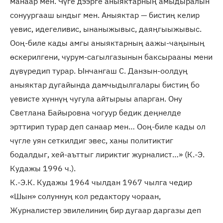
манаар мен. Чүге дээрге аныяктарның амыдыралын
сонуургааш ындыг мен. Аныяктар — бистиң келир
үевис, идегеливис, ынаныжывыс, даяңгыыжывыс.
Ооң-биле кады амгы аныяктарның аажы-чаңының
өскерилгени, чурум-сагылгазынын баксырааны мени
дүвүредип турар. Ынчангаш С. Данзын-оолдуң
аныяктар дугайында дамчыдылгалары бистиң бо
үевисте хүннүң чугула айтырыы апарган. Ону
Светлана Байыровна чогуур бедик деңнелде
эрттирип турар деп санаар мен… Ооң-биле кады ол
чүгле уян сеткилдиг эвес, ханы политиктиг
бодалдыг, хей-аъттыг лириктиг журналист…» (К.-Э.
Кудажы 1996 ч.).
К.-Э.К. Кудажы 1964 чылдан 1967 чылга чедир
«Шын» солуннуң кол редактору чораан,
Журналистер эвилелиниң бир дугаар даргазы деп