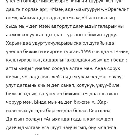
үнелеп билир. Чижээлээрге, «Чинчи-Шуру», «Оттук-
даштыг орлан эр», «Мээң ада-ызыгуурум», «Өрегелиг
өөм», «Аныяаңдан адың камна», «Чылгычының
сыдымы» деп мээң авторлуг дамчыдылгаларымны
аажок сонуургап дыңнап турганын бижип турду.
Харын-даа удуртукчуларывыска ол дугайында
үнелел бижикти киирген турган. 1995 чылда «ТР-ниң
культуразының алдарлыг ажылдакчызы» деп бедик
атты ындыг үнелел соонда алган мен. Аңаа сорук
кирип, чогаадыкчы хей-аъдым улам бедээн, ёзулуг
улуг дагдыныкчым деп санап, холунуң үжүү-биле
бижээн ыдыктыг үнелел бижиин ам-даа шыгжап
чоруур мен. Ында мынча деп бижээн «…Хар-
назыным улгады берген-даа болза, Светлана
Данзын-оолдуң «Аныяаңдан адың камна» деп
дамчыдылгазынга шуут чаңчыгып, ону ыяап-ла