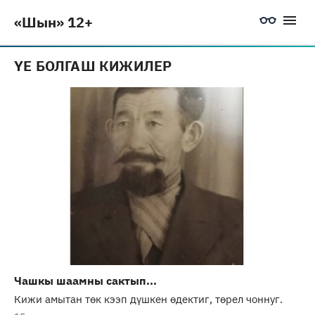
«Шын» 12+
ҮЕ БОЛГАШ КИЖИЛЕР
Чашкы шаамны сактып...
Кижи амытан төк кээп дүшкен өдектиг, төрел чоннуг.