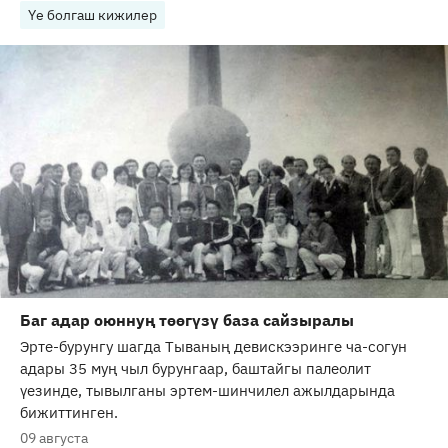
Үе болгаш кижилер
Баг адар оюннуң төөгүзү база сайзыралы
Эрте-бурунгу шагда Тываның девискээринге ча-согун
адары 35 муң чыл бурунгаар, баштайгы палеолит
үезинде, тывылганы эртем-шинчилел ажылдарында
бижиттинген.
09 августа