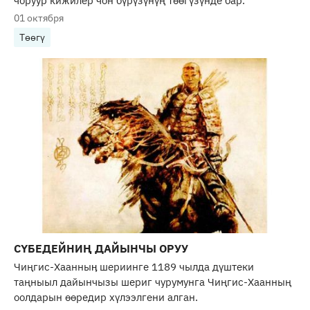
чоруур кижилер чон бүрүзүнүң төөгүзүнде бар.
01 октября
Төөгү
СҮБЕДЕЙНИҢ ДАЙЫНЧЫ ОРУУ
Чиңгис-Хаанныӊ шериинге 1189 чылда дүштеки
таңныыл дайынчызы шериг чурумунга Чиңгис-Хаанның
оолдарын өөредир хүлээлгени алган.