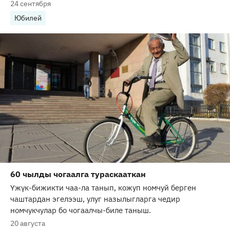
24 сентября
Юбилей
60 чылды чогаалга тураскааткан
Үжүк-бижикти чаа-ла танып, кожуп номчуй берген
чаштардан эгелээш, улуг назылыгларга чедир
номчукчулар бо чогаалчы-биле таныш.
20 августа