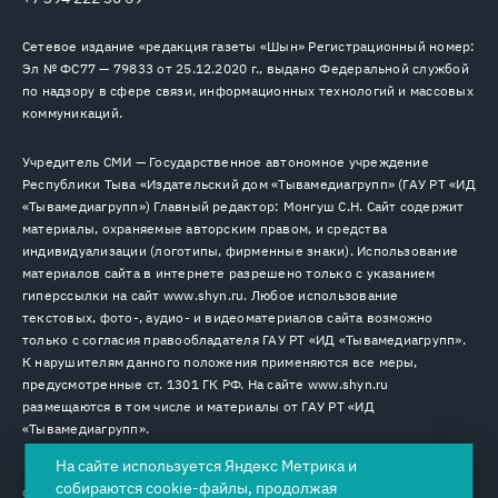
Сетевое издание «редакция газеты «Шын» Регистрационный номер:
Эл № ФС77 — 79833 от 25.12.2020 г., выдано Федеральной службой
по надзору в сфере связи, информационных технологий и массовых
коммуникаций.
Учредитель СМИ — Государственное автономное учреждение
Республики Тыва «Издательский дом «Тывамедиагрупп» (ГАУ РТ «ИД
«Тывамедиагрупп») Главный редактор: Монгуш С.Н. Сайт содержит
материалы, охраняемые авторским правом, и средства
индивидуализации (логотипы, фирменные знаки). Использование
материалов сайта в интернете разрешено только с указанием
гиперссылки на сайт www.shyn.ru. Любое использование
текстовых, фото-, аудио- и видеоматериалов сайта возможно
только с согласия правообладателя ГАУ РТ «ИД «Тывамедиагрупп».
К нарушителям данного положения применяются все меры,
предусмотренные ст. 1301 ГК РФ. На сайте www.shyn.ru
размещаются в том числе и материалы от ГАУ РТ «ИД
«Тывамедиагрупп».
На сайте используется Яндекс Метрика и
собираются cookie-файлы, продолжая
© 2026. Все права защищены.
12+