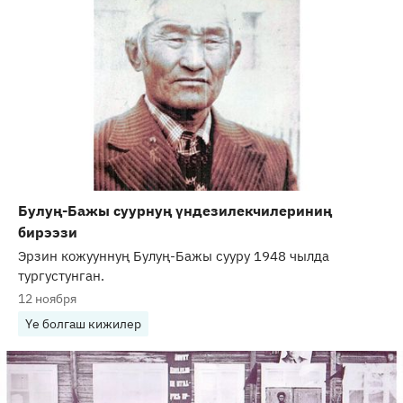
Булуң-Бажы суурнуң үндезилекчилериниң
бирээзи
Эрзин кожууннуң Булуң-Бажы сууру 1948 чылда
тургустунган.
12 ноября
Үе болгаш кижилер