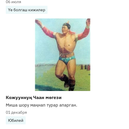
06 июля
Үе болгаш кижилер
Кожууннуң Чаан мөгези
Миша шору маңнап турар апарган.
01 декабря
Юбилей