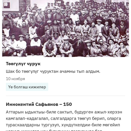
Төөгүлүг чурук
Шак бо төөгүлүг чуруктан ачамны тып алдым.
10 ноября
Үе болгаш кижилер
Иннокентий Сафьянов – 150
Аттарын ыдыктыы-биле сактып, бүдүрген ажыл-херээн
камгалап-кадагалап, салгалдарга төөгүп берип, оларга
тураскаалдарны тургузуп, хүндүткелдии-биле мөгейип