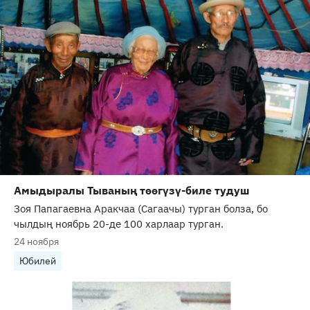
Амыдыралы Тываның төөгүзү-биле тудуш
Зоя Папагаевна Аракчаа (Сагаачы) турган болза, бо
чылдың ноябрь 20-де 100 харлаар турган.
24 ноября
Юбилей