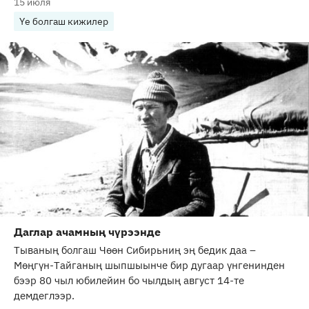
15 июля
Үе болгаш кижилер
Даглар ачамның чүрээнде
Тываның болгаш Чөөн Сибирьниң эң бедик даа –
Мөңгүн-Тайганың шыпшыынче бир дугаар үнгенинден
бээр 80 чыл юбилейин бо чылдың август 14-те
демдеглээр.