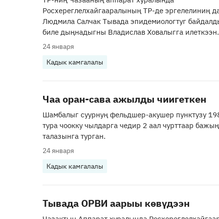
Росхереглелхайгааралының ТР-де эргелелиниң д
Людмила Салчак Тывада эпидемиологтуг байдалд
биле дыңнадыгны Владислав Ховалыгга илеткээн.
24 января
Кадык камгалалы
Чаа оран-сава ажылды чиигеткен
Шамбалыг суурнуң фельдшер-акушер пунктузу 19
тура чоокку чылдарга чедир 2 аал чурттаар бажы
талазынга турган.
24 января
Кадык камгалалы
Тывада ОРВИ аарыы көвүдээн
Чазактың Аппарат хуралында Росхереглелхайга