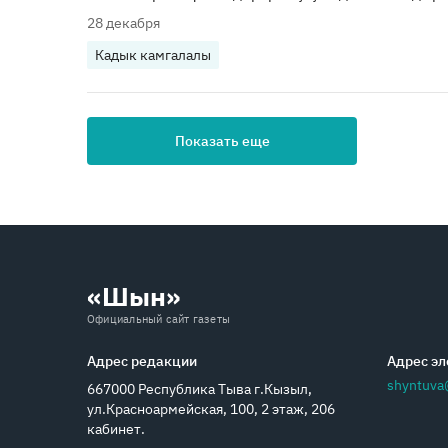
28 декабря
Кадык камгалалы
Показать еще
«Шын»
Официальный сайт газеты
Адрес редакции
Адрес эл
shyntuva
667000 Республика Тыва г.Кызыл,
ул.Красноармейская, 100, 2 этаж, 206
кабинет.