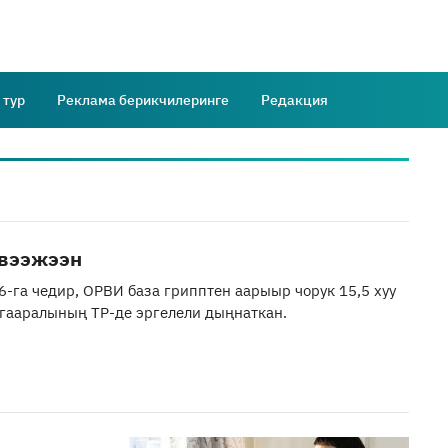
 тур
Реклама берикчилеринге
Редакция
эвээжээн
6-га чедир, ОРВИ база грипптен аарыыр чорук 15,5 хуу
гааралының ТР-де эргелели дыңнаткан.