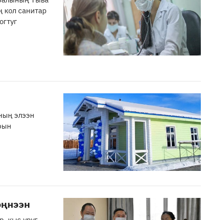
ң кол санитар
огтуг
ның элээн
рын
өңнээн
р. кыс уруг