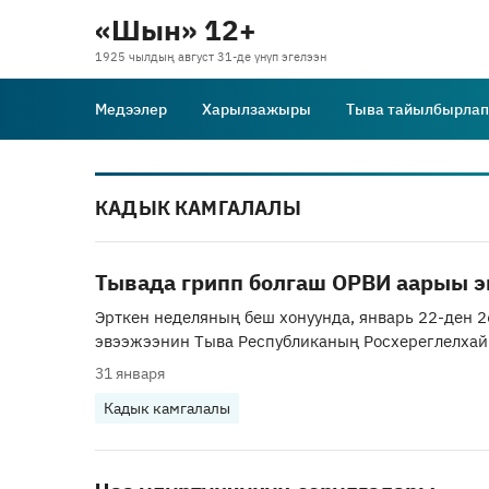
«Шын» 12+
1925 чылдың август 31-де үнүп эгелээн
Медээлер
Харылзажыры
Тыва тайылбырлап
КАДЫК КАМГАЛАЛЫ
Тывада грипп болгаш ОРВИ аарыы 
Эрткен неделяның беш хонуунда, январь 22-ден 2
эвээжээнин Тыва Республиканың Росхереглелхай
31 января
Кадык камгалалы