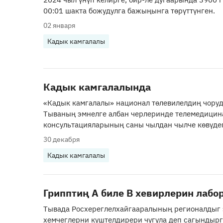
00:01 шакта божудулга бажыңынга төрүттүнген.
02 января
Кадык камгалалы
Кадык камгалалында
«Кадык камгалалы» национал төлевилелдиң чоруд
Тываның эмнелге албан черлеринде телемедицин
консультацияларының саны чылдан чылче көвүдеп
30 декабря
Кадык камгалалы
Грипптиң А биле В хевирлерин лабо
Тывада Росхереглелхайгааралының регионалдыг 
хемчеглерни күштелдирери чугула деп сагындырг