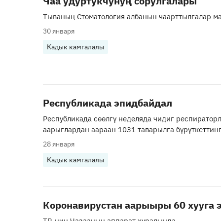
Чаа удуртукчунуң сорулгалары
Тываның Стоматология албанын чаарттылгалар ма
30 января
Кадык камгалалы
Республикада эпидбайдал
Республикада сөөлгү неделяда чидиг респираторл
аарыглардан аараан 1031 таварылга бүрүткеттинг
28 января
Кадык камгалалы
Коронавирустан аарыыры 60 хууга 
ТР-ниң Чазааның аппарат хуралында