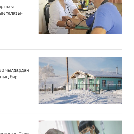
аргазы
ың талазы-
80 чылдардан
ңның бир
аралының Тыва