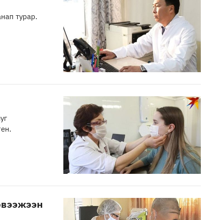
нап турар.
уг
ен.
эвээжээн