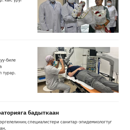
уу-биле
а
 турар.
раторияга бадыткаан
эргелелиниң специалистери санитар-эпидемиологтуг
ан.