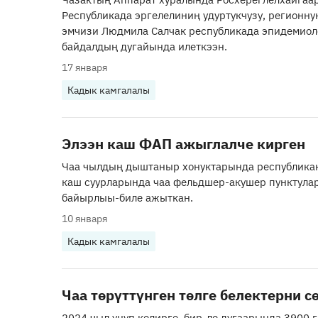
Республикада эргелелиниң удуртукчузу, регионну
эмчизи Людмила Салчак республикада эпидемиол
байдалдың дугайында илеткээн.
17 января
Кадык камгалалы
Элээн каш ФАП ажыглалче кирген
Чаа чылдың дыштаныр хонуктарында республика
каш суурларында чаа фельдшер-акушер пунктула
байырлыы-биле ажыткан.
10 января
Кадык камгалалы
Чаа төрүттүнген төлге белектерни с
2024 чыл үнүп келирге, бир-ле дугаарында 3900 г