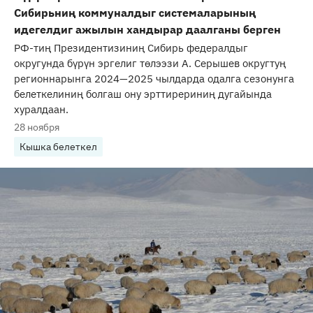
Сибирьниң коммуналдыг системаларының
идегелдиг ажылын хандырар даалганы берген
РФ-тиң Президентизиниң Сибирь федералдыг
округунда бүрүн эргелиг төлээзи А. Серышев округтуң
регионнарынга 2024—2025 чылдарда одалга сезонунга
белеткелиниң болгаш ону эрттирериниң дугайында
хуралдаан.
28 ноября
Кышка белеткел