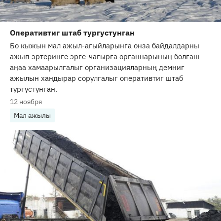
Оперативтиг штаб тургустунган
Бо кыжын мал ажыл-агыйларынга онза байдалдарны
ажып эртеринге эрге-чагырга органнарының болгаш
аңаа хамаарылгалыг организацияларның демниг
ажылын хандырар сорулгалыг оперативтиг штаб
тургустунган.
12 ноября
Мал ажылы