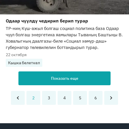
Одаар чүүлдү чедирип берип турар
ТР-ниң Күш-ажыл болгаш социал политика база Одаар
чүүл болгаш энергетика яамылары Тываның Баштыңы В.
Ховалыгның даалгазы-биле «Социал хөмүр-даш»
губернатор төлевилелин боттандырып турар.
22 октября
Кышка белеткел
Показать еще
2
3
4
5
6