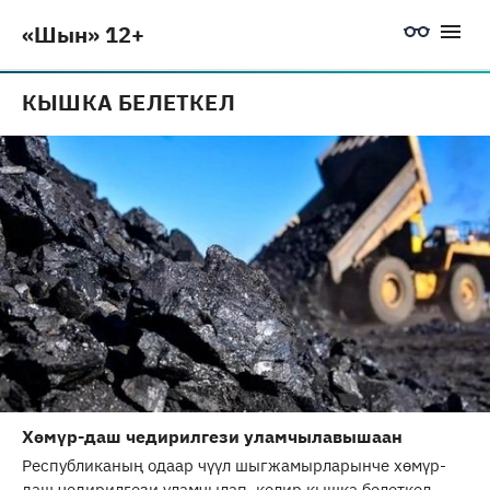
«Шын» 12+
КЫШКА БЕЛЕТКЕЛ
Хөмүр-даш чедирилгези уламчылавышаан
Республиканың одаар чүүл шыгжамырларынче хөмүр-
даш чедирилгези уламчылап, келир кышка белеткел