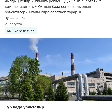
чылдың келир кыжынга регионнуң чылыг-энергетика
комплекизиниң, ЧКА-ның база социал адырның
объектилерин кайы хире белеткеп турарын
чугаалашкан.
21 августа
Кышка белеткел
Түр када үзүктелир