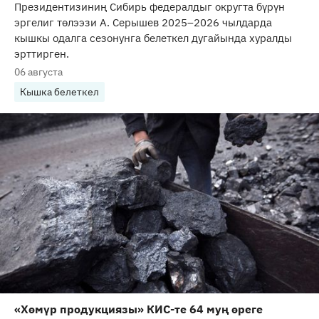
Президентизиниң Сибирь федералдыг округта бүрүн
эргелиг төлээзи А. Серышев 2025–2026 чылдарда
кышкы одалга сезонунга белеткел дугайында хуралды
эрттирген.
06 августа
Кышка белеткел
«Хөмүр продукциязы» КИС-те 64 муң өреге