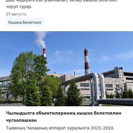
чоруп турар.
29 августа
Кышка белеткел
Чылыдылга объектилериниң кышка белеткелин
чугаалашкан
Тываның Чазааның аппарат хуралынга 2025-2026