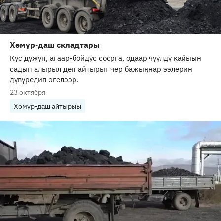
Хөмүр-даш складтары
Күс дүжүп, агаар-бойдус соорга, одаар чүүлдү кайыын
садып алырыл деп айтырыг чер бажыңнар ээлерин
дүвүредип эгелээр.
23 октября
Хөмүр-даш айтырыы