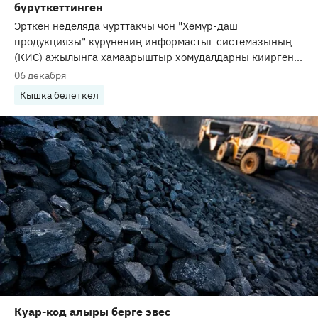
бүрүткеттинген
Эрткен неделяда чурттакчы чон "Хөмүр-даш
продукциязы" күрүнениң информастыг системазының
(КИС) ажылынга хамаарыштыр хомудалдарны киирген...
06 декабря
Кышка белеткел
Куар-код алыры берге эвес