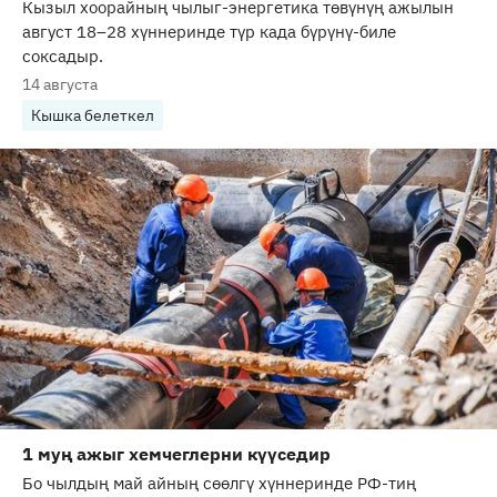
Кызыл хоорайның чылыг-энергетика төвүнүң ажылын
август 18–28 хүннеринде түр када бүрүнү-биле
соксадыр.
14 августа
Кышка белеткел
1 муң ажыг хемчеглерни күүседир
Бо чылдың май айның сөөлгү хүннеринде РФ-тиң