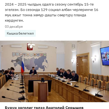
2024 – 2025 чылдың одалга сезону сентябрь 15-те
эгелээн. Бо сезонда 129 социал албан черлеринче 16
муң ажыг тонна хѳмүр-дашты сѳѳртүрү планда
көрдүнген.
03 декабря
Кышка белеткел
Бүрүн эргелиг төлээ Анатолий Серышев