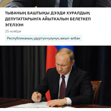
ТЫВАНЫҢ БАШТЫҢЫ ДЭЭДИ ХУРАЛДЫҢ
ДЕПУТАТТАРЫНГА АЙЫТКАЛЫН БЕЛЕТКЕП
ЭГЕЛЭЭН
25 ноября
Республиканың удуртукчузунуң ажыл-албан