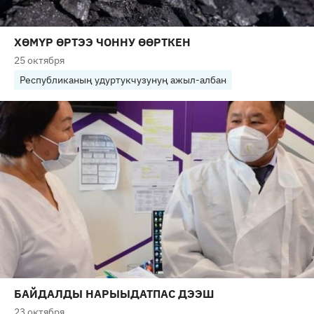
ХӨМҮР ӨРТЭЭ ЧОННУ ӨӨРТКЕН
25 октября
Республиканың удуртукчузунуң ажыл-албан
БАЙДАЛДЫ НАРЫЫДАТПАС ДЭЭШ
23 октября