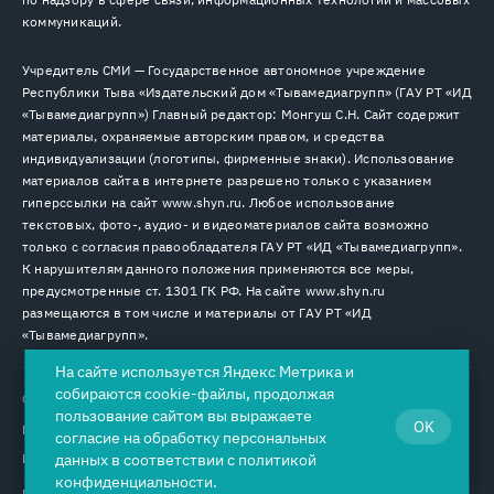
коммуникаций.
Учредитель СМИ — Государственное автономное учреждение
Республики Тыва «Издательский дом «Тывамедиагрупп» (ГАУ РТ «ИД
«Тывамедиагрупп») Главный редактор: Монгуш С.Н. Сайт содержит
материалы, охраняемые авторским правом, и средства
индивидуализации (логотипы, фирменные знаки). Использование
материалов сайта в интернете разрешено только с указанием
гиперссылки на сайт www.shyn.ru. Любое использование
текстовых, фото-, аудио- и видеоматериалов сайта возможно
только с согласия правообладателя ГАУ РТ «ИД «Тывамедиагрупп».
К нарушителям данного положения применяются все меры,
предусмотренные ст. 1301 ГК РФ. На сайте www.shyn.ru
размещаются в том числе и материалы от ГАУ РТ «ИД
«Тывамедиагрупп».
На сайте используется Яндекс Метрика и
собираются cookie-файлы, продолжая
© 2026. Все права защищены.
12+
пользование сайтом вы выражаете
OK
Пользовательское соглашение
согласие на
обработку персональных
Использование cookie-файлов
данных
в соответствии с
политикой
конфиденциальности
.