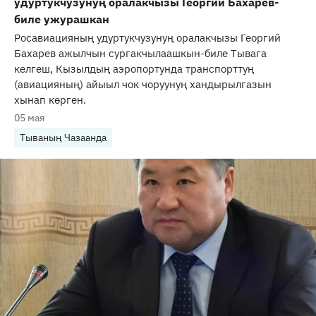
удуртукчузунуң оралакчызы Георгий Бахарев-
биле ужурашкан
Росавиацияның удуртукчузунуң оралакчызы Георгий
Бахарев ажылчын сургакчылаашкын-биле Тывага
келгеш, Кызылдың аэропортунда транспорттуң
(авиацияның) айыыл чок чоруунуң хандырылгазын
хынап көрген.
05 мая
Тываның Чазаанда