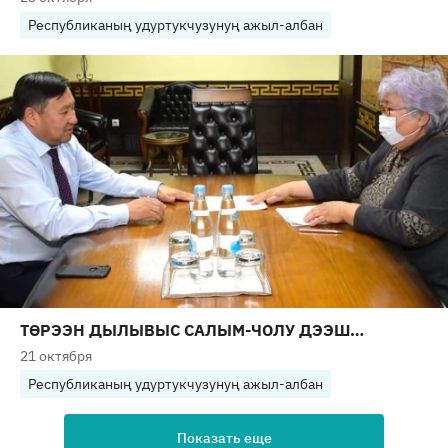
Республиканың удуртукчузунуң ажыл-албан
ТӨРЭЭН ДЫЛЫВЫС САЛЫМ-ЧОЛУ ДЭЭШ…
21 октября
Республиканың удуртукчузунуң ажыл-албан
Показать еще