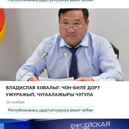
ВЛАДИСЛАВ ХОВАЛЫГ: ЧОН-БИЛЕ ДОРТ
УЖУРАЖЫП, ЧУГААЛАЖЫРЫ ЧУГУЛА
16 ноября
Республиканың удуртукчузунуң ажыл-албан