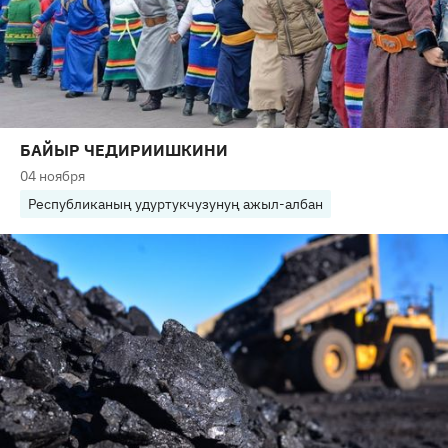
БАЙЫР ЧЕДИРИИШКИНИ
04 ноября
Республиканың удуртукчузунуң ажыл-албан