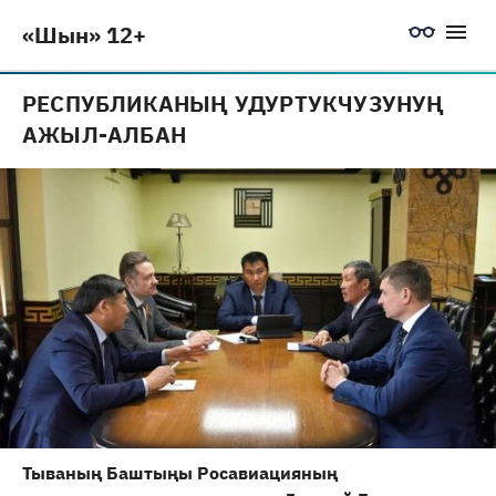
«Шын» 12+
РЕСПУБЛИКАНЫҢ УДУРТУКЧУЗУНУҢ
АЖЫЛ-АЛБАН
Тываның Баштыңы Росавиацияның