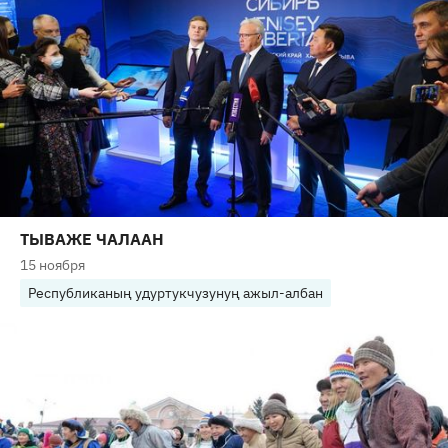
ТЫВАЖЕ ЧАЛААН
15 ноября
Республиканың удуртукчузунуң ажыл-албан