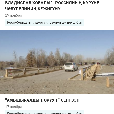
ВЛАДИСЛАВ ХОВАЛЫГ—РОССИЯНЫҢ КҮРҮНЕ
ЧӨВҮЛЕЛИНИҢ КЕЖИГҮНҮ
17 ноября
Республиканың удуртукчузунуң ажыл-албан
"АМЫДЫРАЛДЫҢ ОРУУН” СЕПТЭЭН
17 ноября
Республиканың удуртукчузунуң ажыл-албан