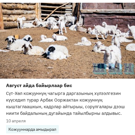
Август айда байырлаар бис
Сүт-Хөл кожууннуң чагырга даргазының хүлээлгезин
күүседип турар Арбак Ооржактан кожууннуң
кыштаглаашкын, кадрлар айтырыы, сорулгалары дээш
ниити байдалының дугайында тайылбырны алдывыс.
10 апреля
Кожууннарда амыдырал