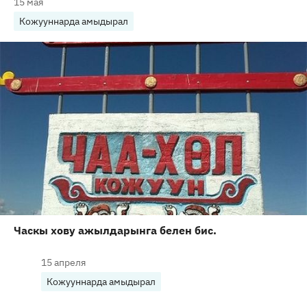
15 мая
Кожууннарда амыдырал
Часкы хову ажылдарынга белен бис.
15 апреля
Кожууннарда амыдырал