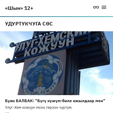
«Шын» 12+
УДУРТУКЧУГА СӨС
Буян БАЛБАК: “Бүгү күжүм-биле ажылдаар мен”
Улуг-Хем кожуун мээң төрээн чуртум.