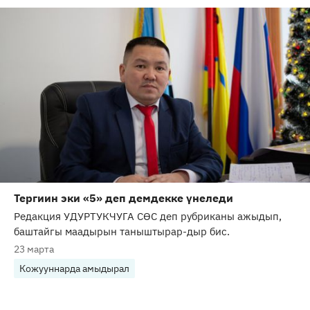
Тергиин эки «5» деп демдекке үнеледи
Редакция УДУРТУКЧУГА СӨС деп рубриканы ажыдып,
баштайгы маадырын таныштырар-дыр бис.
23 марта
Кожууннарда амыдырал