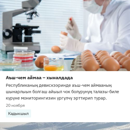
Аъш-чем аймаа – хыналдада
Республиканыӊ девискээринде аъш-чем аймааныӊ
шынарлыын болгаш айыыл чок болурунуӊ талазы-биле
күрүне мониторингизин үргүлчү эрттирип турар.
20 ноября
Кадыкшыл