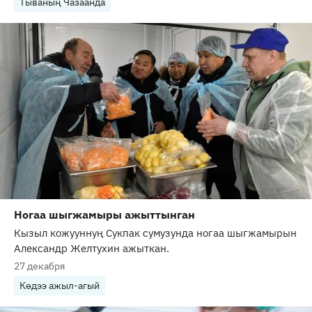
Тываның Чазаанда
Ногаа шыгжамыры ажыттынган
Кызыл кожууннуң Сукпак сумузунда ногаа шыгжамырын
Александр Желтухин ажыткан.
27 декабря
Көдээ ажыл-агый