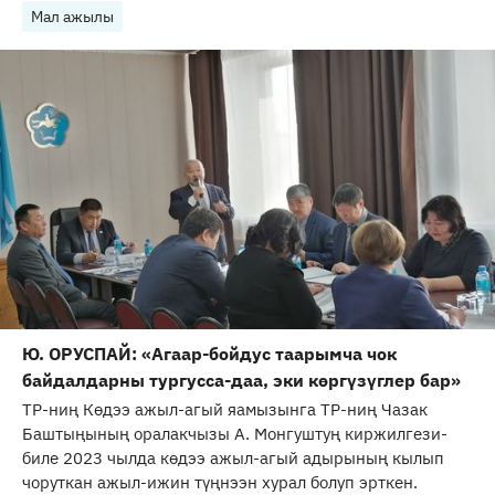
Мал ажылы
Ю. ОРУСПАЙ: «Агаар-бойдус таарымча чок
байдалдарны тургусса-даа, эки көргүзүглер бар»
ТР-ниң Көдээ ажыл-агый яамызынга ТР-ниң Чазак
Баштыңының оралакчызы А. Монгуштуң киржилгези-
биле 2023 чылда көдээ ажыл-агый адырының кылып
чоруткан ажыл-ижин түңнээн хурал болуп эрткен.