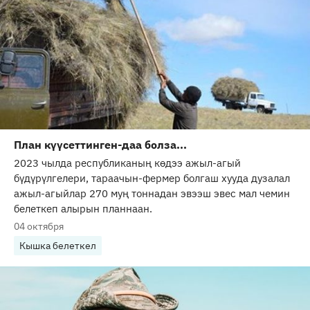
План күүсеттинген-даа болза...
2023 чылда республиканың көдээ ажыл-агый
бүдүрүлгелери, тараачын-фермер болгаш хууда дузалал
ажыл-агыйлар 270 муң тоннадан эвээш эвес мал чемин
белеткеп алырын планнаан.
04 октября
Кышка белеткел