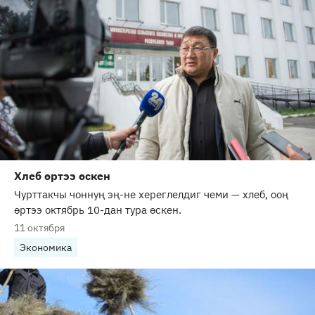
Хлеб өртээ өскен
Чурттакчы чоннуң эң-не хереглелдиг чеми — хлеб, ооң
өртээ октябрь 10-дан тура өскен.
11 октября
Экономика