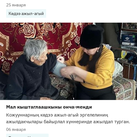
25 января
Көдээ ажыл-агый
Мал кыштаглаашкыны онча-менди
Кожууннарның көдээ ажыл-агый эргелелиниң
ажылдакчылары байырлал хүннеринде ажылдап турган.
06 января