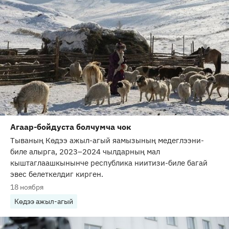
Агаар-бойдуста болчумча чок
Тываның Көдээ ажыл-агый яамызының медеглээни-
биле алырга, 2023–2024 чылдарның мал
кыштаглаашкынынче республика ниитизи-биле багай
эвес белеткелдиг кирген.
18 ноября
Көдээ ажыл-агый