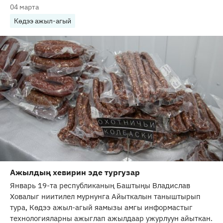
04 марта
Көдээ ажыл-агый
Ажылдың хевирин эде тургузар
Январь 19-та республиканың Баштыңы Владислав
Ховалыг ниитилел мурнунга Айыткалын таныштырып
тура, Көдээ ажыл-агый яамызы амгы информастыг
технологияларны ажыглап ажылдаар ужурлуун айыткан.