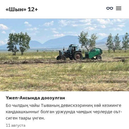
«Шын» 12+
Үжеп-Аксында доозулган
Бо чылдың чайы Тываның девискээриниң хөй кезиинге
каңдаашкынныг болган уржуунда чамдык черлерде оът-
сиген таары үнген.
11 августа