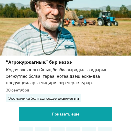
“Агрокуржагның” бир кезээ
Көдээ ажыл-агыйның болбаазырадылга адырын
хөгжүтпес болза, тараа, ногаа дээш өске-даа
продукцияларга чидириглер черле турар.
30 сентября
Экономика болгаш көдээ ажыл-агый
Показать еще