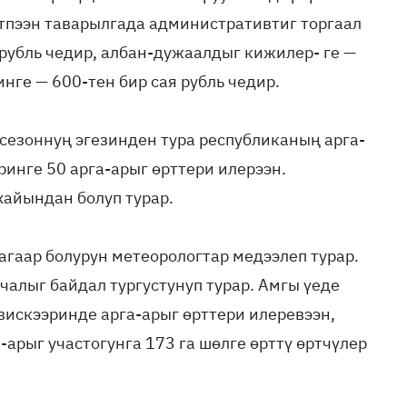
тпээн таварылгада административтиг торгаал
рубль чедир, албан-дужаалдыг кижилер- ге —
инге — 600-тен бир сая рубль чедир.
 сезоннуң эгезинден тура республиканың арга-
ринге 50 арга-арыг өрттери илерээн.
айындан болуп турар.
 агаар болурун метеорологтар медээлеп турар.
чалыг байдал тургустунуп турар. Амгы үеде
искээринде арга-арыг өрттери илеревээн,
арыг участогунга 173 га шөлге өрттү өртчүлер