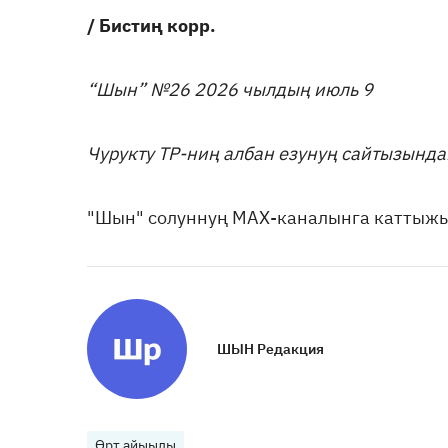
/ Бистиң корр.
“Шын” №26 2026 чылдың июль 9
Чурукту ТР-ниң албан езунуң сайтызында
"Шын" солуннуң МАХ-каналынга каттыж
ШЫН Редакция
Өрт айыылы