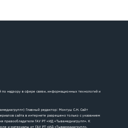
й по надзору в сфере связи, информационных технологий и
медиагрупп») Главный редактор: Монгуш С.Н. Сайт
ериалов сайта в интернете разрешено только с указанием
сия правообладателя ГАУ РТ «ИД «Тывамедиагрупп». К
исле и материалы от ГАУ РТ «ИД «Тывамедиагрупп».