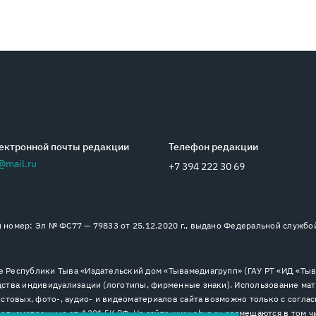
ектронной почты редакции
Телефон редакции
@mail.ru
+7 394 222 30 69
номер: Эл № ФС77 — 79833 от 25.12.2020 г., выдано Федеральной службо
 Республики Тыва «Издательский дом «Тывамедиагрупп» (ГАУ РТ «ИД «Тыва
ства индивидуализации (логотипы, фирменные знаки). Использование мат
стовых, фото-, аудио- и видеоматериалов сайта возможно только с согла
дусмотренные ст. 1301 ГК РФ. На сайте www.shyn.ru размещаются в том ч