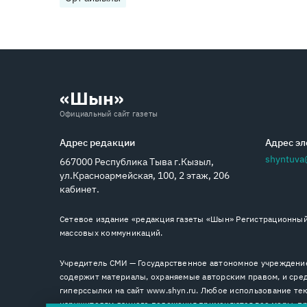
«Шын»
Официальный сайт газеты
Адрес редакции
Адрес эл
shyntuva
667000 Республика Тыва г.Кызыл,
ул.Красноармейская, 100, 2 этаж, 206
кабинет.
Сетевое издание «редакция газеты «Шын» Регистрационный 
массовых коммуникаций.
Учредитель СМИ — Государственное автономное учреждение
содержит материалы, охраняемые авторским правом, и сред
гиперссылки на сайт www.shyn.ru. Любое использование тек
нарушителям данного положения применяются все меры, пре