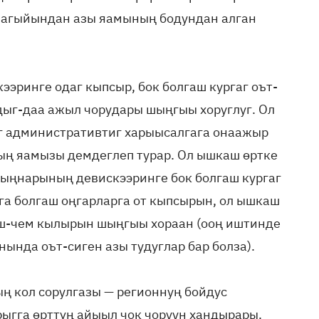
л-агыйындан азы яамының бодундан алган
ээринге одаг кыпсыр, бок болгаш кургаг оът-
дыг-даа ажыл чорудары шыңгыы хоруглуг. Ол
иг административтиг харыысалгага онаажыр
ың яамызы демдеглеп турар. Ол ышкаш өртке
жыңнарының девискээринге бок болгаш кургаг
га болгаш оңгарларга от кыпсырын, ол ышкаш
ъш-чем кылырын шыңгыы хораан (ооң иштинде
нында оът-сиген азы тудуглар бар болза).
 кол сорулгазы — регионнуң бойдус
ыгга өрттүң айыыл чок чоруун хандырары.