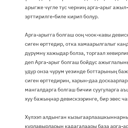
арыгже чүгле тус черниң арга-арыг ажы
эрттирилге-биле кирип болур.
Арга-арыгга болгаш ооң чоок-кавы девиск
сиген өрттедир, отка хамаарылгалыг кан
дүрүмнү хажыдар болза, торгаал хевирл
деп Арга-арыг болгаш бойдус ажыглалын
удур онза чурум үезинде боттарының ба
сиген өрттедирин, харын-даа доскаарлар
мангалдарга болгаш бичии суугуларга а
хуу бажыңнар девискээринге, бир эвес ча
Хүлээп алдынган кызыгаарлаашкыннарның
курлавырларын кадагалаары база арга-ар