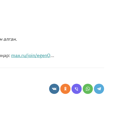
н алган.
ыңар:
max.ru/join/egenQ
...