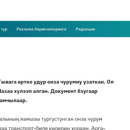
 тур
Реклама берикчилеринге
Редакция
Тывага өртке удур онза чурумну узаткан. Ол
заа хүлээп алган. Документ ёзугаар
ламчылаар.
алының яамызы тургустунган онза чурум
даа транспорт-биле кирерин хораан. Арга-