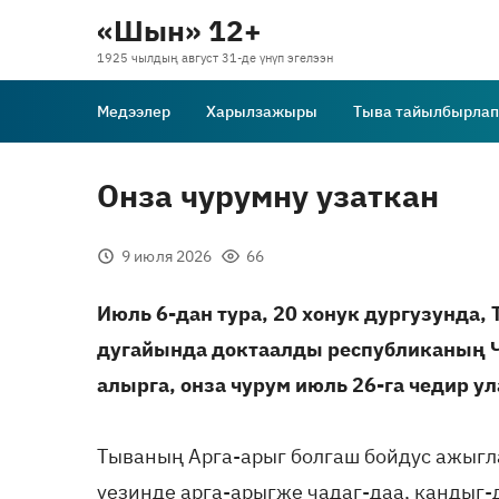
«Шын» 12+
1925 чылдың август 31-де үнүп эгелээн
Медээлер
Харылзажыры
Тыва тайылбырлап
Онза чурумну узаткан
9 июля 2026
66
Июль 6-дан тура, 20 хонук дургузунда, 
дугайында доктаалды республиканың Ча
алырга, онза чурум июль 26-га чедир у
Тываның Арга-арыг болгаш бойдус ажыгл
үезинде арга-арыгже чадаг-даа, кандыг-