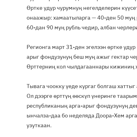
Өртке удур чурумнуң негелделерин күүсе
онаажыр: хамаатыларга — 40-ден 50 муң 
60-дан 90 муң рубль чедир, албан черлер
Регионга март 31-ден эгелээн өртке удур
арыг фондузунуң беш муң ажыг гектар че
Өрттерниң кол чылдагааннары кижиниң х
Тывага чоокку үеде кургаг болгаш хаттыг
Ол дээрге өрттүң өөскүп үнеринге таарым
республиканың арга-арыг фондузунуң дев
ынчалза-даа бо неделяда Доора-Хем арга-
узуткаан.