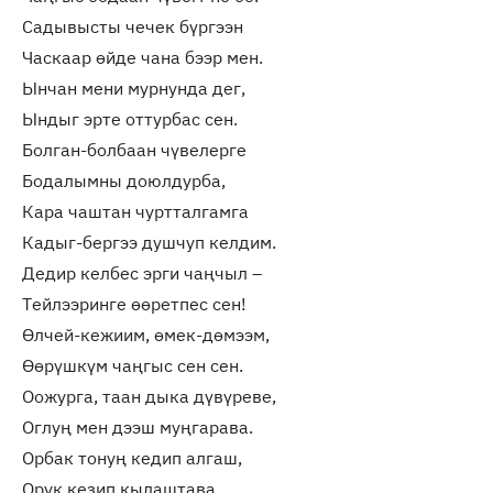
Садывысты чечек бүргээн
Часкаар өйде чана бээр мен.
Ынчан мени мурнунда дег,
Ындыг эрте оттурбас сен.
Болган-болбаан чүвелерге
Бодалымны доюлдурба,
Кара чаштан чуртталгамга
Кадыг-бергээ душчуп келдим.
Дедир келбес эрги чаңчыл –
Тейлээринге өөретпес сен!
Өлчей-кежиим, өмек-дөмээм,
Өөрүшкүм чаңгыс сен сен.
Оожурга, таан дыка дүвүреве,
Оглуң мен дээш муңгарава.
Орбак тонуң кедип алгаш,
Орук кезип кылаштава.