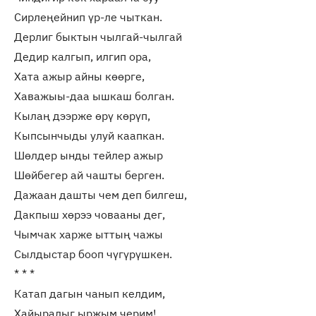
Сирлеңейнип үр-ле чыткан.
Дерлиг быктын чылгай-чылгай
Дедир калгып, илгип ора,
Хата ажыр айны көөрге,
Хаважыы-даа ышкаш болган.
Кылаң дээрже өрү көрүп,
Кыпсынчыды улуй каапкан.
Шөлдер ынды тейлер ажыр
Шөйбегер ай чашты берген.
Дажаан дашты чем деп билгеш,
Дакпыш хөрээ човааны дег,
Чымчак харже ыттың чажы
Сылдыстар бооп чүгүрүшкен.
* * *
Катап дагын чанып келдим,
Хайыралыг ыржым черим!