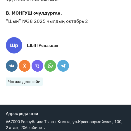
В. МОНГУШ очулдурган.
“Шын” №38 2025 чылдың октябрь 2
ШЫН Редакция
Чогаал делегейи
Адрес редакции
667000 Республика Тыва г.Кызыл, ул.Красноармейская, 100,
2 этаж, 206 кабинет.