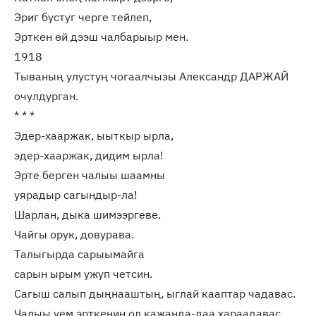
Эриг бустуг черге тейлеп,
Эрткен өй дээш чалбарыыр мен.
1918
Тываның улустуң чогаалчызы Александр ДАРЖАЙ
очулдурган.
* * *
Эдер-хааржак, ыыткыр ырла,
эдер-хааржак, дидим ырла!
Эрте берген чалыы шаамны
уярадыр сагындыр-ла!
Шарлан, дыка шимээргеве.
Чайгы орук, довурава.
Талыгырда сарыымайга
сарын ырым ужуп четсин.
Сагыш салып дыңнааштың, ыглай кааптар чадавас.
Чалыы үем эрткенин ол кажанда-даа хараадавас.