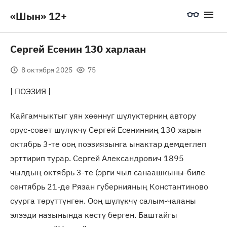
«Шын» 12+
Сергей Есенин 130 харлаан
8 октября 2025
75
| ПОЭЗИЯ |
Кайгамчыктыг уян хөөннүг шүлүктерниң автору
орус-совет шүлүкчү Сергей Есенинниң 130 харын
октябрь 3-те ооң поэзиязынга ынактар демдеглеп
эрттирип турар. Сергей Александрович 1895
чылдың октябрь 3-те (эрги чыл санаашкыны-биле
сентябрь 21-де Рязан губернияның Константиново
суурга төрүттүнген. Ооң шүлүкчү салым-чаяаны
элээди назынында көстү берген. Баштайгы