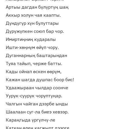
Артыы дагдан бүлүртүң шаң
Аккыр холун чая каапты.
Дүндүгүр хүн булуттары
Дүрүжүпкен союп бар чор.
Имиртиңниң кударалы
Ишти-хөңнүм өйүп чору.
Дуганнарның баштарындан
Туяа тайып, черже батты.
Кады ойнап өскен өөрүм,
Кажан шагда душпас боор бис!
Удаажыраан чылдар соонче
Уурук-суурук чоруптуңар.
Чалгын чайган дээрбе ынды
Шаалаан суг-ла биеэ хевээр.
Караңгыда үргүлчү-ле
Каткан өлең кагжырт дээрге,