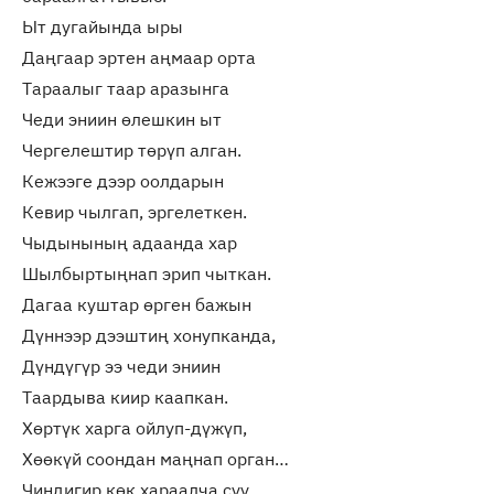
Ыт дугайында ыры
Даңгаар эртен аңмаар орта
Тараалыг таар аразынга
Чеди эниин өлешкин ыт
Чергелештир төрүп алган.
Кежээге дээр оолдарын
Кевир чылгап, эргелеткен.
Чыдынының адаанда хар
Шылбыртыңнап эрип чыткан.
Дагаа куштар өрген бажын
Дүннээр дээштиң хонупканда,
Дүндүгүр ээ чеди эниин
Таардыва киир каапкан.
Хөртүк харга ойлуп-дүжүп,
Хөөкүй соондан маңнап орган…
Чиндигир көк хараалча суу