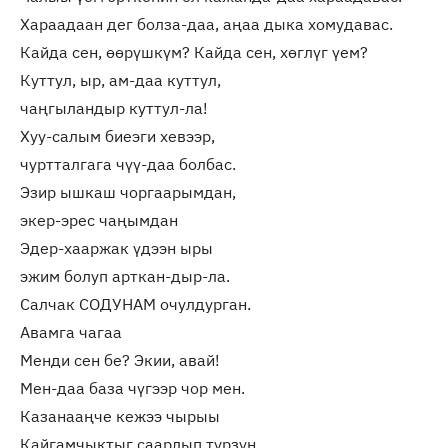
Хараадаан дег болза-даа, аңаа дыка хомудавас.
Кайда сен, өөрүшкүм? Кайда сен, хөглүг үем?
Куттул, ыр, ам-даа куттул,
чаңгыландыр куттул-ла!
Хуу-салым биеэги хевээр,
чуртталгага чүү-даа болбас.
Эзир ышкаш чоргаарымдан,
экер-эрес чаңымдан
Эдер-хааржак үдээн ыры
эжим болуп арткан-дыр-ла.
Салчак СОДУНАМ очулдурган.
Авамга чагаа
Менди сен бе? Экии, авай!
Мен-даа база чүгээр чор мен.
Казанааңче кежээ чырыы
Кайгамчыктыг саарлып турзун.