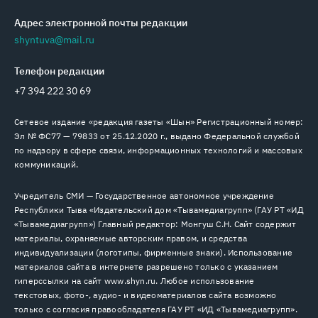
Адрес электронной почты редакции
shyntuva@mail.ru
Телефон редакции
+7 394 222 30 69
Сетевое издание «редакция газеты «Шын» Регистрационный номер:
Эл № ФС77 — 79833 от 25.12.2020 г., выдано Федеральной службой
по надзору в сфере связи, информационных технологий и массовых
коммуникаций.
Учредитель СМИ — Государственное автономное учреждение
Республики Тыва «Издательский дом «Тывамедиагрупп» (ГАУ РТ «ИД
«Тывамедиагрупп») Главный редактор: Монгуш С.Н. Сайт содержит
материалы, охраняемые авторским правом, и средства
индивидуализации (логотипы, фирменные знаки). Использование
материалов сайта в интернете разрешено только с указанием
гиперссылки на сайт www.shyn.ru. Любое использование
текстовых, фото-, аудио- и видеоматериалов сайта возможно
только с согласия правообладателя ГАУ РТ «ИД «Тывамедиагрупп».