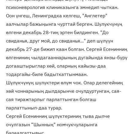
психоневрология клиниказынга эмнедип чыткан.
Оон үнгеш, Ленинградка келгеш, "Англетер"
аалчылар бажыңынга чурттай берген. Шүлүкчүнүң
өлгени декабрь 28-тиң эртен билдинген. "До
свиданья, друг мой, до свиданья..." деп шүлүүн
декабрь 27-де бижип каан болган. Сергей Есенинниң
өлгениниң чылдагааннарының дугайында янзы-бүрү
догааштырыглар хөй, оларның кайызы-даа
тодаргайы-биле бадыткаттынмаан.
Шүлүкчүнүң шүлүктери өлүм чок. Олар делегейниң
хөй чоннарының дылдарынче очулдуртунган, сая-
сая тиражтарлыг парлаттынган болгаш
парлаттынып-даа турар.
Сергей Есенинниң шүлүктериниң тыва дылче
очулгазын “Шынның" номчукчуларынга
бараалгаттывыс.