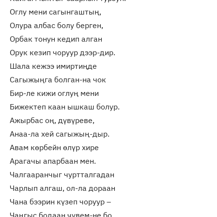
Оглу мени сагынгаштың,
Олура албас болу берген,
Орбак тонун кедип алган
Орук кезип чоруур дээр-дир.
Шала кежээ имиртиңде
Сагыжыңга болган-на чок
Бир-ле кижи оглуң мени
Бижектеп каан ышкаш болур.
Ажырбас оң, дүвүреве,
Анаа-ла хей сагыжың-дыр.
Авам көрбейн өлүр хире
Арагачы апарбаан мен.
Чалгааранчыг чуртталгадан
Чарлып алгаш, ол-ла дораан
Чана бээрин күзеп чоруур –
Чаңгыс бодаан чүвем-не бо.