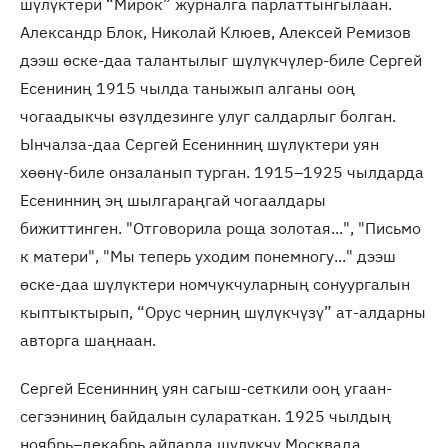
шүлүктери “Мирок” журналга парлаттынгылаан.
Александр Блок, Николай Клюев, Алексей Ремизов
дээш өске-даа талантылыг шүлүкчүлер-биле Сергей
Есениниң 1915 чылда таныжып алганы ооң
чогаадыкчы өзүлдезинге улуг салдарлыг болган.
Ынчалза-даа Сергей Есенинниң шүлүктери уян
хөөнү-биле онзаланып турган. 1915–1925 чылдарда
Есенинниң эң шылгараңгай чогаалдары
бижиттинген. "Отговорила роща золотая...", "Письмо
к матери", "Мы теперь уходим понемногу..." дээш
өске-даа шүлүктери номчукчуларның сонуургалын
кыптыктырып, “Орус черниң шүлүкчүзү” ат-алдарны
авторга шаңнаан.
Сергей Есенинниң уян сагыш-сеткили ооң угаан-
сегээниниң байдалын сулараткан. 1925 чылдың
ноябрь–декабрь айларда шүлүкчү Москвада