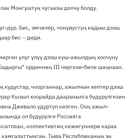
лак Монгуштуң чугаазы допчу болду.
-дүр. Бис, эмчилер, чонувустуң кадыы дээш
аар бис – диди.
иирген улуг үлүү дээш күш-ажылдың хоочуну
дыргы” орденниң III чергези-биле шаңнаан.
ң кудустар, чоорганнар, ажылчын хептер дээш
урар Кызыл хоорайда дааранылга бүдүрүлгезин
вна Джевало удуртуп келген. Ооң ажыл-
ызында ол бүдүрүлге Россияга
сатпаан, коллективтиң кежигүннери караа
 камгалаттынган. Тыва Республиканың эң