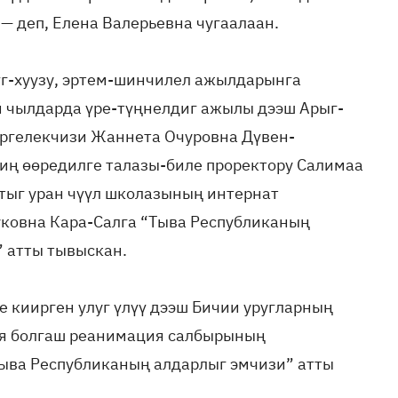
— деп, Елена Валерьевна чугаалаан.
г-хуузу, эртем-шинчилел ажылдарынга
й чылдарда үре-түңнелдиг ажылы дээш Арыг-
эргелекчизи Жаннета Очуровна Дүвен-
иң өөредилге талазы-биле проректору Салимаа
ттыг уран чүүл школазының интернат
уковна Кара-Салга “Тыва Республиканың
 атты тывыскан.
 киирген улуг үлүү дээш Бичии уругларның
ия болгаш реанимация салбырының
ыва Республиканың алдарлыг эмчизи” атты