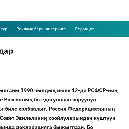
 тур
Реклама берикчилеринге
Редакция
дар
вылганы 1990 чылдың июнь 12-де РСФСР-ниң
е Россияның бот-догуннаан чоруунуң
ы-биле холбаалыг. Россия Федерациязының
Совет Эвилелиниң хоойлуларындан күштүүн
айында декларацияга быжыглаан. Бо