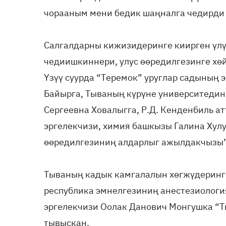
чорааным мени бедик шаңналга чедирди 
Салгалдарны кижизидеринге киирген үлү
чедиишкиннери, улус өөредилгезинге хө
Үзүү суурда “Теремок” уруглар садының 
Байырга, Тываның күрүне университедин
Сергеевна Ховалыгга, Р.Д. Кенденбиль а
эргелекчизи, химия башкызы Галина Хул
өөредилгезиниң алдарлыг ажылдакчызы”
Тываның кадык камгалалын хөгжүдеринге
республика эмнелгезиниң анестезиолог
эргелекчизи Оолак Данович Монгушка “Т
тывыскан.