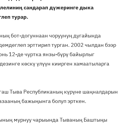
илелиниң сандарап дүжеринге дыка
леп турар.
ның бот-догуннаан чоруунуң дугайында
демдеглеп эрттирип турган. 2002 чылдан бээр
юнь 12-де чуртка янзы-бүрү байырлыг
дезинге көскү үлүүн киирген хамаатыларга
гаш Тыва Республиканың күрүне шаңналдарын
азааның бажыңынга болуп эрткен.
ының мурнуу чарыында Тываның Баштыңы