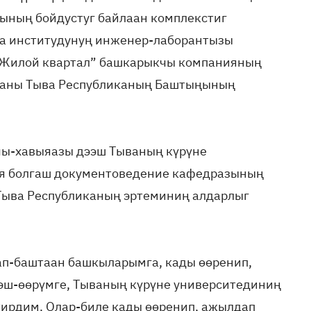
ының бойдустуг байлаан комплекстиг
а институдунуң инженер-лаборантызы
“Жилой квартал” башкарыкчы компанияның
ваны Тыва Республиканың Баштыңының
чы-хавыяазы дээш Тываның күрүне
ия болгаш документоведение кафедразының
Тыва Республиканың эртеминиң алдарлыг
лап-баштаан башкыларымга, кады өөренип,
эш-өөрүмге, Тываның күрүне университединиң
тирдим. Олар-биле кады өөренип, ажылдап