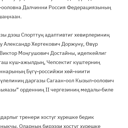
-ооловна Далчинни Россия Федерациязының
шаңнаан.
азы дээш Спорттуң адаптивтиг хевирлериниң
у Александр Хертекович Доржуну, Өвүр
 Виктор Моңгушович Достайны, идепкейлиг
гаш күш-ажылдың, Чепсектиг күштерниң
аннарының Бүгү-российжи хөй-ниити
үлелиниң даргазы Сагаан-оол Кызыл-оолович
выяазы” орденниң II чергезиниң медалы-биле
дарлыг тренери хостуг хүрешке бедик
ныкчы. Оларның бирээзи хостуг хүрешке