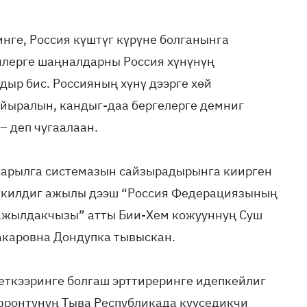
нге, Россия күштүг күрүне болганынга
илерге шаңналдарны Россия хүнүнүң
ыр бис. Россияның хүнү дээрге хөй
йыралын, кандыг-даа бергелерге демниг
– деп чугаалаан.
карылга системазын сайзырадырынга киирген
сеткилдиг ажылы дээш “Россия Федерациязының
 ажылдакчызы” атты Бии-Хем кожууннуң Суш
акаровна Дондупка тывыскан.
еткээринге болгаш эрттиреринге идепкейлиг
 фронтунуң Тыва Республикада күүседикчи