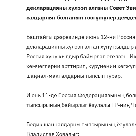
декларацияны хүлээп алганы Совет Эв
салдарлыг болганын төөгүжүлер демдег
Баштайгы дээрезинде июнь 12-ни Россия
декларацияны хүлээп алган хүнү кылдыр 
Россия хүнү кылдыр байырлап эгелээн. И
хемчеглерни эрттирип, күрүнениң хөгжүл
шаңнал-макталдарны тыпсып турар.
Июнь 11-де Россия Федерациязының бол
тыпсырының байырлыг ёзулалы ТР-ниң Ч
Бедик шаңналдарны тыпсырының ёзулал
Владислав Ховалыг: