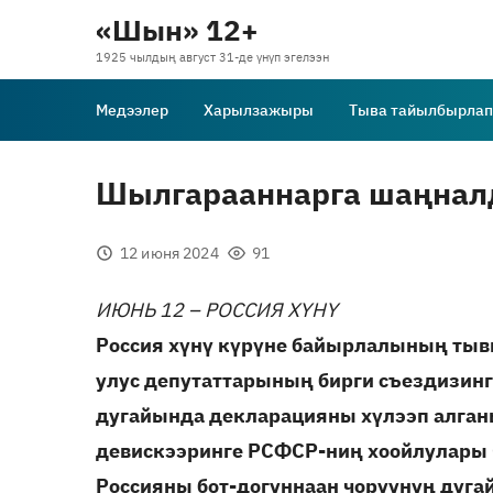
«Шын» 12+
1925 чылдың август 31-де үнүп эгелээн
Медээлер
Харылзажыры
Тыва тайылбырлап
Шылгарааннарга шаңнал
12 июня 2024
91
ИЮНЬ 12 – РОССИЯ ХҮНҮ
Россия хүнү күрүне байырлалының ты
улус депутаттарының бирги съездизинг
дугайында декларацияны хүлээп алган
девискээринге РСФСР-ниң хоойлулары 
Россияны бот-догуннаан чоруунуң дуг