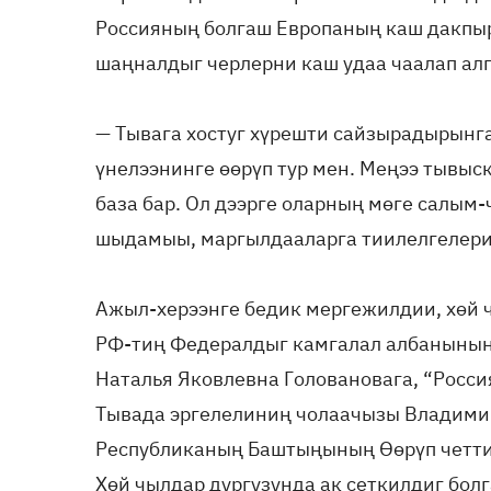
Россияның болгаш Европаның каш дакпыр
шаңналдыг черлерни каш удаа чаалап ал
— Тывага хостуг хүрешти сайзырадырынга
үнелээнинге өөрүп тур мен. Меңээ тывы
база бар. Ол дээрге оларның мөге салым-
шыдамыы, маргылдааларга тиилелгелери-
Ажыл-херээнге бедик мергежилдии, хөй 
РФ-тиң Федералдыг камгалал албанының 
Наталья Яковлевна Головановага, “Росс
Тывада эргелелиниң чолаачызы Владими
Республиканың Баштыңының Өөрүп четт
Хөй чылдар дургузунда ак сеткилдиг бо