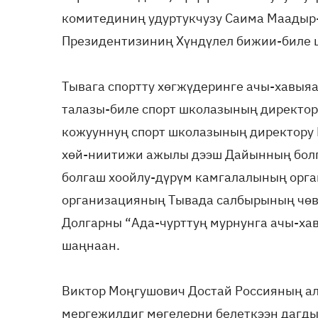
комитединиң удуртукчузу Саима Маадыр
Президентизиниң Хүндүлел бижии-биле 
Тывага спортту хөгжүдеринге ачы-хавыя
талазы-биле спорт школазының директор
кожууннуң спорт школазының директору
хөй-ниитижи ажылы дээш Дайынның бол
болгаш хоойлу-дүрүм камгалалының орг
организацияның Тывада салбырының чөв
Долгарны “Ада-чурттуң мурнунга ачы-ха
шаңнаан.
Виктор Моңгушович Достай Россияның ал
мергежилдиг мөгелерни белеткээн дагды