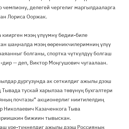
 чемпиону, делегей чергелиг маргылдааларга
ган Лориса Ооржак.
 киирген мээң үлүүмнү бедии-биле
скан шаңналда мээң өөреникчилеримниң үлүү
чаяанныг болганы, спортка чүткүлдүү болгаш
дир — деп, Виктор Моңгушович чугаалаан.
чылдар дургузунда ак сеткилдиг ажылы дээш
Тывада тускай харылзаа төвүнүң бухгалтери
ияның почтазы” акционерлиг ниитилелдиң
р Николаевич Казаченкога Тыва
ириишкин бижиин тывыскан.
лгаш үре-түңнелдиг ажылы дээш Россияның