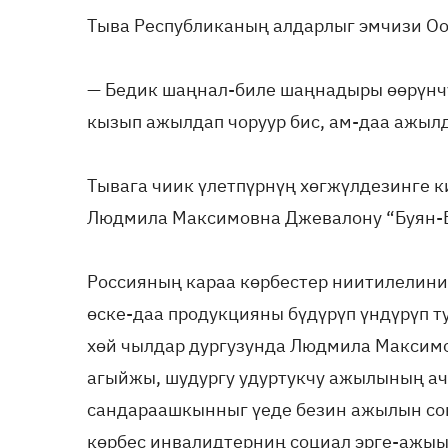
Тыва Республиканың алдарлыг эмчизи Оо
— Бедик шаңнал-биле шаңнадыры өөрүнчүг
кызып ажылдап чоруур бис, ам-даа ажылд
Тывага чиик үлетпүрнүң хөгжүлдезинге к
Людмила Максимовна Джевалону “Буян-Ба
Россияның караа көрбестер ниитилелини
өске-даа продукцияны бүдүрүп үндүрүп т
хөй чылдар дургузунда Людмила Максимо
агыйжы, шудургу удуртукчу ажылының ач
сандараашкынныг үеде безин ажылын сок
көрбес инвалидтерниң социал эрге-ажыы