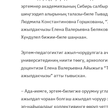
эртемнер академиязының Сибирь салбыр
шиңгээдип алырының талазы-биле Тывад
Людмила Константиновна Горшкованы, 
ажылдакчызы Елена Валерьевна Беляко
Хүндүлел бижии-биле шаңнаан.
Эртем-педагогиктиг ажыл-чорудулгага а
университединиң ниити төөгү, археолог
доцентизи Елена Валерьевна Айыжыга “
ажылдакчызы” атты тывыскан.
– Ада-иемге, эртем-билигже оруумну уг
ажылдап чораан болгаш ажылдап чоруур 
эп-найыралдыг коллективинге өөрүп чет