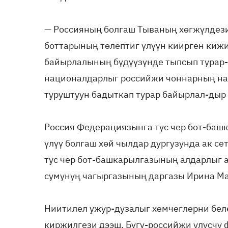
— Россияның болгаш Тываның хөгжүлдези
боттарының төлептиг үлүүн киирген киж
байырлалының бүдүүзүнде тыпсып турар-д
националдарлыг российжи чоннарның на
туруштуун бадыткап турар байырлал-дыр 
Россия Федерациязынга тус чер бот-баш
үлүү болгаш хөй чылдар дургузунда ак 
тус чер бот-башкарылгазының алдарлыг
сумунуң чагыргазының даргазы Ирина М
Ниитилел ужур-дузалыг хемчеглерни бел
киржилгези дээш, Бүгү-российжи улусчу