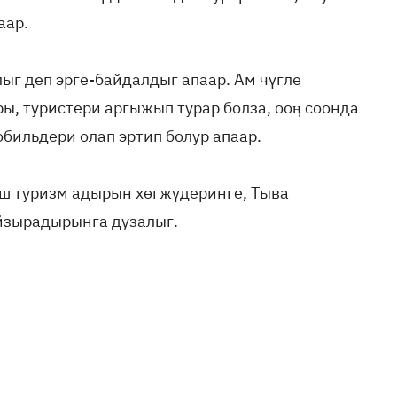
аар.
лыг деп эрге-байдалдыг апаар. Ам чүгле
, туристери аргыжып турар болза, ооӊ соонда
бильдери олап эртип болур апаар.
аш туризм адырын хөгжүдеринге, Тыва
йзырадырынга дузалыг.