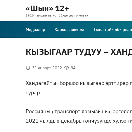
«Шын» 12+
1925 чылдың август 31-де үнүп эгелээн
Медээлер
Харылзажыры
Тыва тайылбырлап
КЫЗЫГААР ТУДУУ – ХА
31 января 2022
94
Хандагайты–Боршоо кызыгаар эрттирер п
турар.
Россияныӊ транспорт яамызыныӊ эргелел
2021 чылдыӊ декабрь төнчүзүнде хүлээни