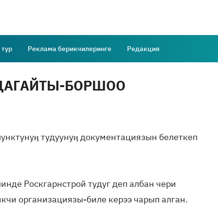
 тур
Реклама берикчилеринге
Редакция
НДАГАЙТЫ-БОРШОО
унктунуӊ тудуунуӊ документациязын белеткеп
инде Роскгарнстрой тудуг деп албан чери
кчи организациязы-биле керээ чарып алган.