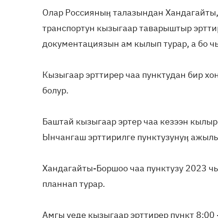
Олар Россияныӊ талазындан Хандагайты
транспортун кызыгаар таварыштыр эртти
документациязын ам кылып турар, а бо ч
Кызыгаар эрттирер чаа пунктудан бир хон
болур.
Баштай кызыгаар эртер чаа кезээн кылыр,
Ынчангаш эрттирилге пунктузунуӊ ажылы
Хандагайты-Боршоо чаа пунктузу 2023 ч
планнап турар.
Амгы үеде кызыгаар эрттирер пункт 8:00 