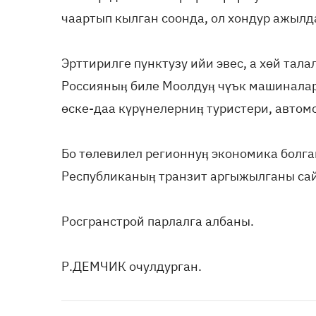
чаартып кылган соонда, ол хондур ажылд
Эрттирилге пунктузу ийи эвес, а хөй тала
Россияныӊ биле Моолдуӊ чүък машиналары
өске-даа күрүнелерниӊ туристери, автомо
Бо төлевилел регионнуӊ экономика болг
Республиканыӊ транзит аргыжылганы са
Росгранстрой парлалга албаны.
Р.ДЕМЧИК очулдурган.