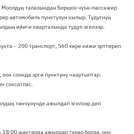
, Моолдуӊ талазындан Боршоо чүък-пассажир
рер автомобиль пунктузун кылыр. Тудугнуӊ
ылдыӊ ийиги кварталында тудуп эгелээр.
укта – 200 транспорт, 560 хире кижи эрттирип
 оон соонда эрги пунктуну чаартыптар.
н соксатпас.
ылдыӊ төнчүзүнде ажылдап эгелээр деп
- 18:00 шактарда ажылдап турар болза, ону