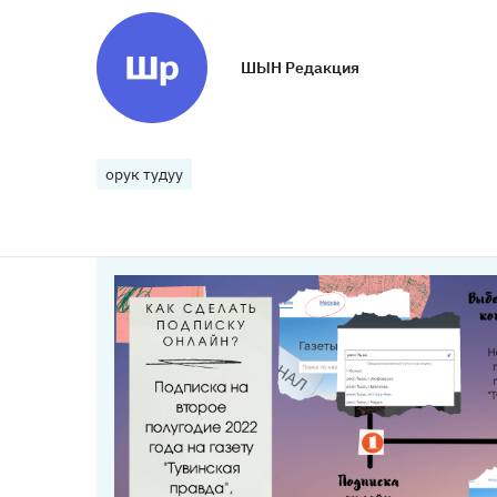
ШЫН Редакция
орук тудуу