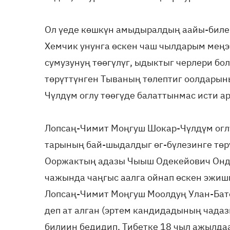
Ол үеде көшкүн амыдырал­дың аайы-биле 
Хемчик унунга өскен чаш чылдарым меңээ
сумузунуң төөгүлүг, ыдыктыг черлери бо
төрүттүнген Тыва­ның төлептиг оолдары
Чүлдүм оглу төөгүде балаттынмас исти а
Лопсаң-Чимит Моңгуш Шо­кар-Чүлдүм огл
тарының бай-шыдалдыг өг-бүлезинге төр
Ооржактың адазы Чыыш Одекейович Онда
чажында чаңгыс аалга ойнап өскен эжишк
Лопсаң-Чимит Моңгуш Моолдуң Улан-Бато
деп ат алган (эртем кандидадының чадаз
билиин бедидип, Тибетке 18 чыл ажылдаа