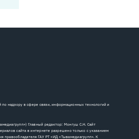
й по надзору в сфере связи, информационных технологий и
медиагрупп») Главный редактор: Монгуш С.Н. Сайт
ериалов сайта в интернете разрешено только с указанием
сия правообладателя ГАУ РТ «ИД «Тывамедиагрупп». К