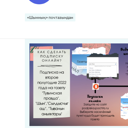
«Шынның» почтазындан