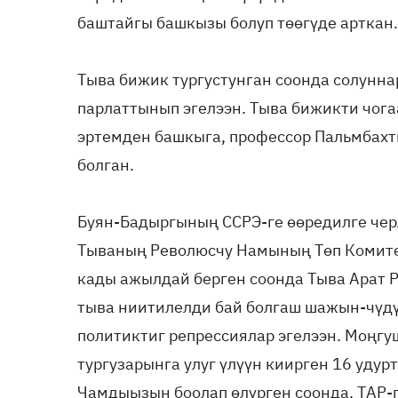
баштайгы башкызы болуп төөгүде арткан.
Тыва бижик тургустунган соонда солунна
парлаттынып эгелээн. Тыва бижикти чо
эртемден башкыга, профессор Пальмбахты
болган.
Буян-Бадыргының ССРЭ-ге өөре­дилге чер
Тываның Революсчу Намының Төп Комитед
кады ажылдай берген соонда Тыва Арат Р
тыва нии­тилелди бай болгаш шажын-чүдү
политиктиг репрессиялар эге­лээн. Моңг
тургузарынга улуг үлүүн киирген 16 удур
Чамдыызын боолап өлүрген соонда, ТАР-г