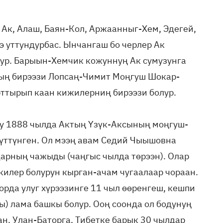
Ак, Алаш, Баян-Кол, Аржаанныг-Хем, Эдегей,
 уттундурбас. Ынчангаш бо черлер Ак
лур. Барыын-Хемчик кожуннуң Ак сумузунга
ның бирээзи Лопсаң-Чимит Моңгуш Шокар-
рттырып каан кижилерниң бирээзи болур.
у 1888 чыл­да Актың Үзүк-Аксының моңгуш­
үттүнген. Ол мээң авам Седий Чыышовна
рның чажыды (чаңгыс чылда төрээн). Олар
илер болурун кырган-ачам чугаалаар чораан.
рда улуг хүрээзинге 11 чыл өөренгеш, кешпи
ы) лама башкы болур. Ооң соонда ол бодунуң
н. Улан-Баторга, Тибетке барык 30 чылдар