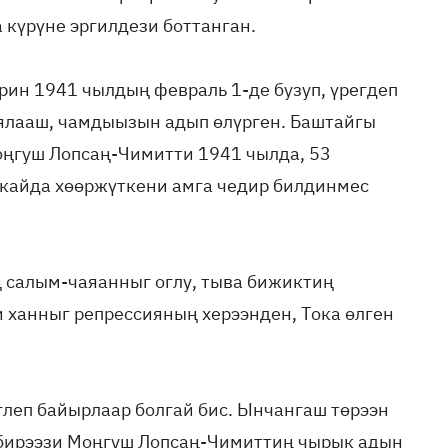
 күрүне эргилдези боттанган.
ин 1941 чылдың февраль 1-де бузуп, үрегдеп
ялааш, чамдыызын адып өлүрген. Баштайгы
оңгуш Лопсаң-Чимитти 1941 чылда, 53
 кайда хөөржүткени амга чедир билдинмес
ң салым-чаяанныг оглу, тыва бижиктиң
ханныг репрессияның херээнден, Тока өлген
леп байырлаар болгай бис. Ынчангаш төрээн
бирээзи Моңгуш Лопсаң-Чимиттиң чырык адын