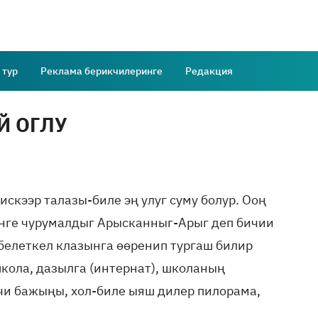
 тур
Реклама берикчилеринге
Редакция
 ОГЛУ
скээр талазы-биле эң улуг суму болур. Ооң
нге чурумалдыг Арыс­канныг-Арыг деп бичии
 белеткел клазынга өөренип тургаш билир
школа, дазылга (интернат), школаның
мчи бажыңы, хол-биле ыяш дилер пилорама,