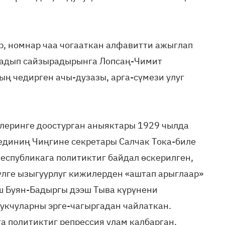
р, номнар чаа чогааткан алфавитти ажыглап
гаадып сайзырадырынга Лопсаң-Чимит
ң чедирген ачы-дузазы, арга-сүмези улуг
леринге доос­турган аныяктары 1929 чылда
иниң Чиңгине секре­тары Салчак Тока-биле
еспубликага политиктиг байдал өскерилген,
лге ызыгуурлуг кижилерден «аштап арыг­лаар»
уш Буян-Бадыргы дээш Тыва күрүнени
тукчуларны эрге-чагыргадан чайлаткан.
а политиктиг реп­рессия улам калбарган.