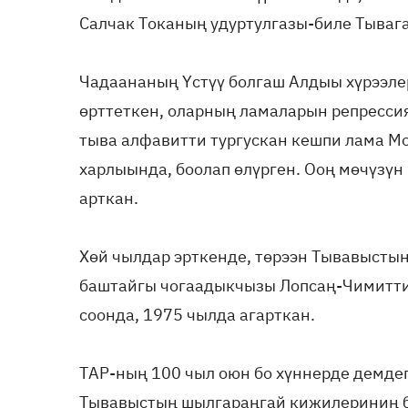
Салчак Токаның удуртулгазы-биле Тывага
Чадаананың Үстүү болгаш Алдыы хүрээлер
өрттеткен, оларның ламаларын репресси
тыва алфавитти тургус­кан кешпи лама М
харлыында, боолап өлүрген. Ооң мөчүзүн
арткан.
Хөй чылдар эрткенде, төрээн Тыва­высты
баштайгы чогаадыкчызы Лопсаң-Чимитти 
соонда, 1975 чылда агарткан.
ТАР-ның 100 чыл оюн бо хүннерде демдег
Тывавыстың шылгараңгай кижилериниң 