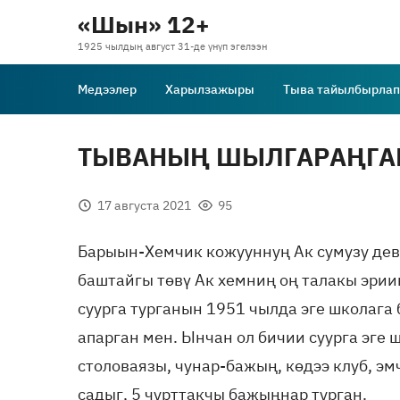
«Шын» 12+
1925 чылдың август 31-де үнүп эгелээн
Медээлер
Харылзажыры
Тыва тайылбырлап
ТЫВАНЫҢ ШЫЛГАРАҢГАЙ
17 августа 2021
95
Барыын-Хемчик кожууннуң Ак сумузу деви
баштайгы төвү Ак хемниң оң талакы эрии
суурга турганын 1951 чылда эге школага
апарган мен. Ынчан ол бичии суурга эге 
столоваязы, чунар-бажың, көдээ клуб, э
садыг, 5 чурттакчы бажыңнар турган.