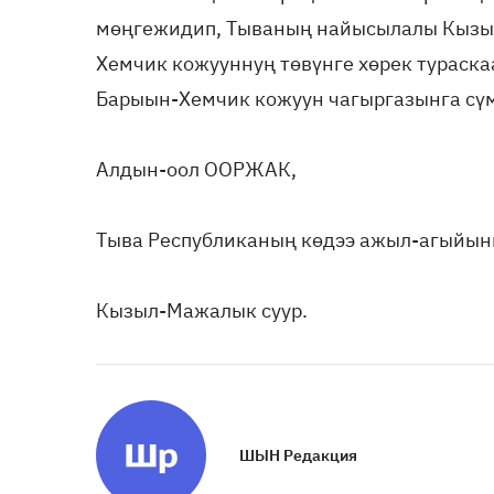
мөңгежидип, Тываның найысылалы Кызыл 
Хемчик кожууннуң төвүнге хөрек тураск
Барыын-Хемчик кожуун чагыргазынга сүм
Алдын-оол ООРЖАК,
Тыва Республиканың көдээ ажыл-агыйын
Кызыл-Мажалык суур.
ШЫН Редакция