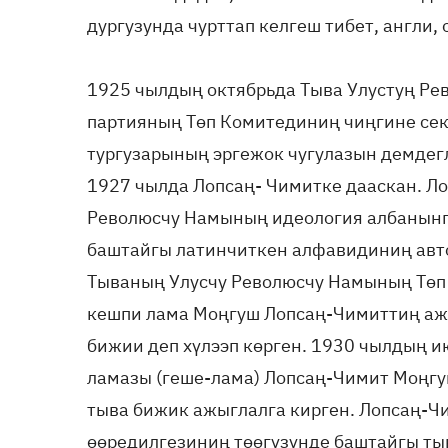
дургузунда чурттап келгеш тибет, англи,
1925 чылдың октябрьда Тыва Улустуң Ре
партияның Төп Комитединиң чиңгине сек
тургузарының эргежок чугулазын демдег
1927 чылда Лопсаң- Чимитке дааскан. Л
Революсчу Намының идеология албанынг
баштайгы латинчиткен алфавидиниң авто
Тываның Улусчу Революсчу Намының Төп
кешпи лама Моңгуш Лопсаң-Чимиттиң аж
бижии деп хүлээп көрген. 1930 чылдың и
ламазы (геше-лама) Лопсаң-Чимит Моңгу
тыва бижик ажыглалга кирген. Лопсаң-Ч
өөредилгезиниң төө­гүзүнде баштайгы ты