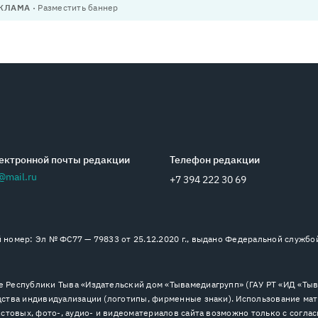
КЛАМА
Разместить баннер
ектронной почты редакции
Телефон редакции
@mail.ru
+7 394 222 30 69
номер: Эл № ФС77 — 79833 от 25.12.2020 г., выдано Федеральной службо
 Республики Тыва «Издательский дом «Тывамедиагрупп» (ГАУ РТ «ИД «Тыва
ства индивидуализации (логотипы, фирменные знаки). Использование мат
стовых, фото-, аудио- и видеоматериалов сайта возможно только с согла