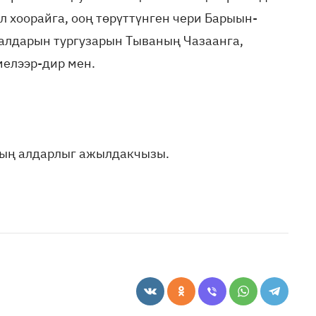
хоорайга, ооң төрүттүнген чери Барыын-
аалдарын тургузарын Тываның Чазаанга,
елээр-дир мен.
ың алдарлыг ажылдакчызы.