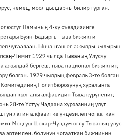
 орус, немец, моол дылдарны билир турган.
волюстуг Намының 4-кү съездизинге
ре­тары Буян-Бадыргы тыва бижикти
­леп чугаалаан. Ынчангаш ол ажылды кылырын
опсаң-Чимит 1929 чылда Тываның Улусчу
а ажылдай бергеш, тыва национал бижиктиң
ру болган. 1929 чылдың февраль 3-те болган
 Комитединиң Политбюрозунуң хуралынга
ылдап кылганы алфавидин Тыва күрүнениң
юнь 28-те Үстүү Чадаана хүрээзиниң улуг
штуң латин алфавитке үндезилеп чогааткан
имит Моңгуш Шокар-Чүлдүм оглу Тываның улус
ва эртемден, бодунуң чогааткан бижииниң