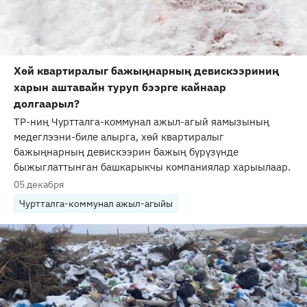
Хөй квартиралыг бажыңнарның девискээриниң
харын аштавайн туруп бээрге кайнаар
долгаарыл?
ТР-ниң Чуртталга-коммунал ажыл-агый яамызының
медеглээни-биле алырга, хөй квартиралыг
бажыңнарның девискээрин бажың бүрүзүнде
быжыглаттынган башкарыкчы компаниялар харыылаар.
05 декабря
Чуртталга-коммунал ажыл-агыйы