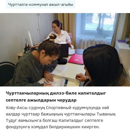
Чуртталга-коммунал ажыл-агыйы
Чурттакчыларның дилээ-биле капиталдыг
септелге ажылдарын чорудар
Хову-Аксы суурнуӊ Спортивный кудумчузунда хѳй
аалдар чурттаар бажыӊныӊ чурттакчылары Тываныӊ
Тудуг яамызынга болгаш Капиталдыг септелге
фондузунга хомудал билдириишкин киирген.