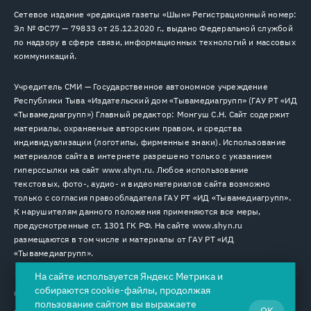
Сетевое издание «редакция газеты «Шын» Регистрационный номер:
Эл № ФС77 — 79833 от 25.12.2020 г., выдано Федеральной службой
по надзору в сфере связи, информационных технологий и массовых
коммуникаций.
Учредитель СМИ — Государственное автономное учреждение
Республики Тыва «Издательский дом «Тывамедиагрупп» (ГАУ РТ «ИД
«Тывамедиагрупп») Главный редактор: Монгуш С.Н. Сайт содержит
материалы, охраняемые авторским правом, и средства
индивидуализации (логотипы, фирменные знаки). Использование
материалов сайта в интернете разрешено только с указанием
гиперссылки на сайт www.shyn.ru. Любое использование
текстовых, фото-, аудио- и видеоматериалов сайта возможно
только с согласия правообладателя ГАУ РТ «ИД «Тывамедиагрупп».
К нарушителям данного положения применяются все меры,
предусмотренные ст. 1301 ГК РФ. На сайте www.shyn.ru
размещаются в том числе и материалы от ГАУ РТ «ИД
«Тывамедиагрупп».
На сайте используется Яндекс Метрика и
собираются cookie-файлы, продолжая
© 2026. Все права защищены.
12+
пользование сайтом вы выражаете