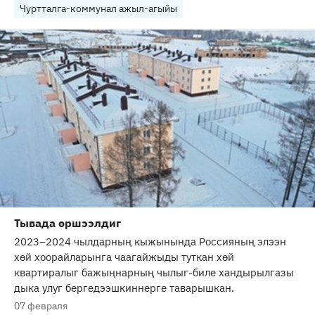
Чуртталга-коммунал ажыл-агыйы
Тывада өршээлдиг
2023–2024 чылдарның кыжынында Россияның элээн
хөй хоорайларынга чаагайжыды туткан хөй
квартиралыг бажыңнарның чылыг-биле хандырылгазы
дыка улуг бергедээшкиннерге таварышкан.
07 февраля