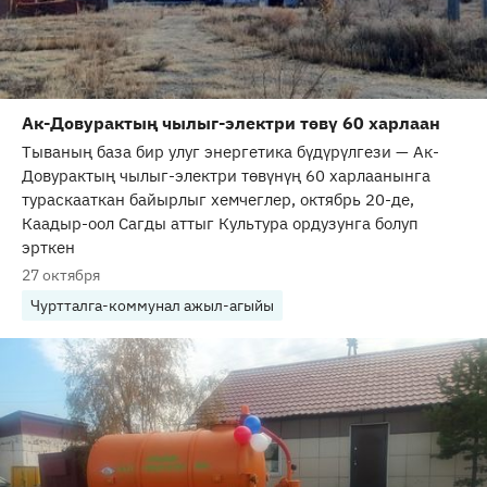
Ак-Довурактың чылыг-электри төвү 60 харлаан
Тываның база бир улуг энергетика бүдүрүлгези — Ак-
Довурактың чылыг-электри төвүнүң 60 харлаанынга
тураскааткан байырлыг хемчеглер, октябрь 20-де,
Каадыр-оол Сагды аттыг Культура ордузунга болуп
эрткен
27 октября
Чуртталга-коммунал ажыл-агыйы