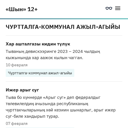
«Шын» 12+
ЧУРТТАЛГА-КОММУНАЛ АЖЫЛ-АГЫЙЫ
Хар ашталгазы кидин түлүк
Тываның девискээринге 2023 – 2024 чылдың
кыжынында хар аажок кылын чагган.
10 февраля
Чуртталга-коммунал ажыл-агыйы
Ижер арыг суг
Тыва бо хүннерде «Арыг суг» деп федералдыг
тѳлевилелдиӊ ачызында республиканыӊ
чурттакчыларыныӊ хѳй кезиин шынарлыг, арыг ижер
суг-биле хандырып турар.
07 февраля