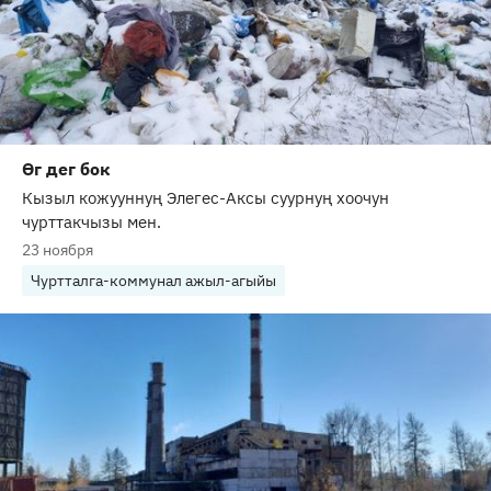
Өг дег бок
Кызыл кожууннуң Элегес-Аксы суурнуң хоочун
чурттакчызы мен.
23 ноября
Чуртталга-коммунал ажыл-агыйы