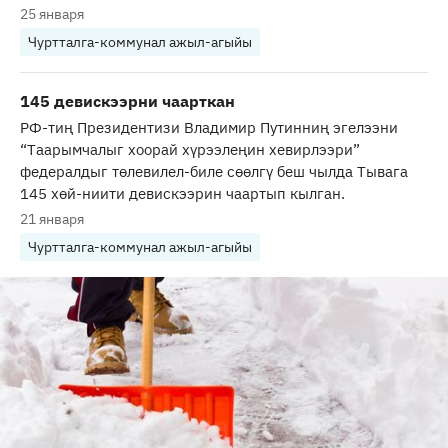
25 января
Чуртталга-коммунал ажыл-агыйы
145 девискээрни чаарткан
РФ-тиң Президентизи Владимир Путинниң эгелээни
“Таарымчалыг хоорай хүрээлеңин хевирлээри”
федералдыг төлевилел-биле сөөлгү беш чылда Тывага
145 хөй-ниити девискээрин чаартып кылган.
21 января
Чуртталга-коммунал ажыл-агыйы