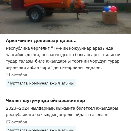
Арыг-силиг девискээр дээш...
Республика чергелиг “ТР-ниң кожууннар аразында
чаагайжыдылга, ногаанчыдылга болгаш арыг-силигни
тудар талазы-биле ажылдарны тергиин чорудуп турар
эң-не эки албан чери” деп мөөрейни түңнээн.
11 октября
Чуртталга-коммунал ажыл-агыйы
Чылыг шугумунда өйлээшкиннер
2023–2024 чылдарның кыжынга белеткел ажылдары
республикага бо чылдың апрель айда-ла эгелээн.
07 октября
Чуртталга-коммунал ажыл-агыйы