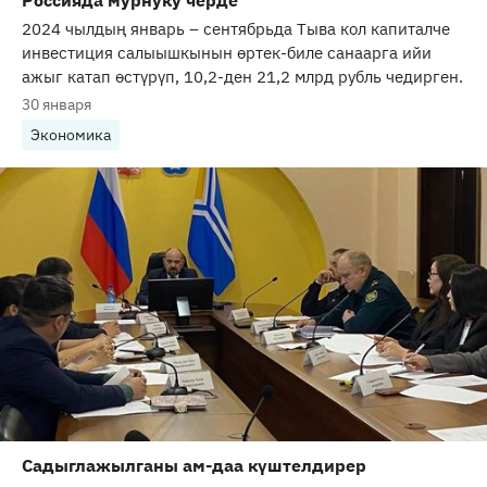
2024 чылдың январь – сентябрьда Тыва кол капиталче
инвестиция салыышкынын өртек-биле санаарга ийи
ажыг катап өстүрүп, 10,2-ден 21,2 млрд рубль чедирген.
30 января
Экономика
Садыглажылганы ам-даа күштелдирер