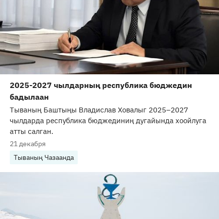
2025-2027 чылдарның республика бюджедин
бадылаан
Тываның Баштыңы Владислав Ховалыг 2025–2027
чылдарда республика бюджединиң дугайында хоойлуга
атты салган.
21 декабря
Тываның Чазаанда