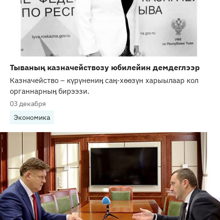
Тываның казначействозу юбилейин демдеглээр
Казначейство – күрүнениӊ саӊ-хөөзүн харыылаар кол
органнарныӊ бирээзи.
03 декабря
Экономика