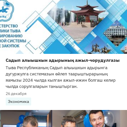
Садып алыышкын адырының ажыл-чорудулгазы
Тыва Республиканың Садып алыышкын адырынга
дугуржулга системазын өйлеп таарыштырарының
яамызы 2024 чылда кылган ажыл-ижин болгаш келир
чылда сорулгаларын таныштырган.
26 декабря
Экономика