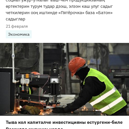
өртектерин турум тудар дээш, элээн каш улуг садыг
четкилерин ооң иштинде «Пятёрочка» база «Батон»
садыглар
21 февраля
Экономика
Тыва кол капиталче инвестицияны өстүргени-биле
Россияда мурнуку черде