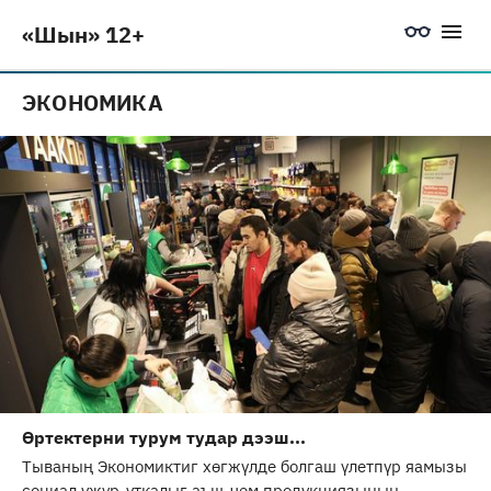
«Шын» 12+
ЭКОНОМИКА
Өртектерни турум тудар дээш...
Тываның Экономиктиг хөгжүлде болгаш үлетпүр яамызы
социал ужур-уткалыг аъш-чем продукциязының