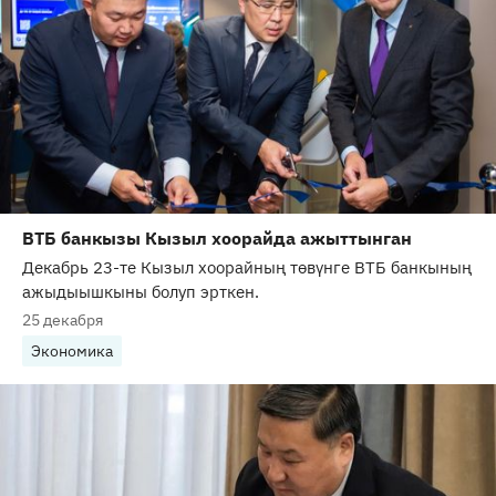
ВТБ банкызы Кызыл хоорайда ажыттынган
Декабрь 23-те Кызыл хоорайның төвүнге ВТБ банкының
ажыдыышкыны болуп эрткен.
25 декабря
Экономика