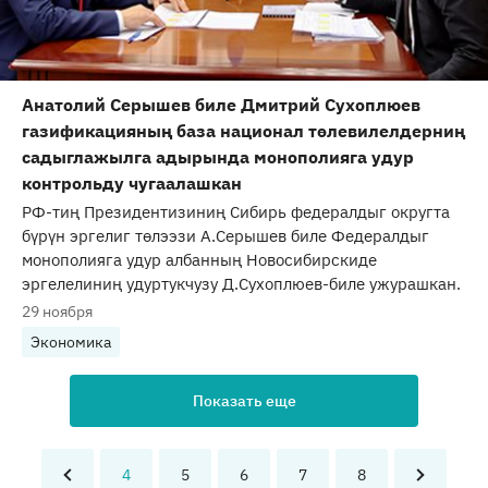
Анатолий Серышев биле Дмитрий Сухоплюев
газификацияның база национал төлевилелдерниң
садыглажылга адырында монополияга удур
контрольду чугаалашкан
РФ-тиң Президентизиниң Сибирь федералдыг округта
бүрүн эргелиг төлээзи А.Серышев биле Федералдыг
монополияга удур албанның Новосибирскиде
эргелелиниң удуртукчузу Д.Сухоплюев-биле ужурашкан.
29 ноября
Экономика
Показать еще
4
5
6
7
8