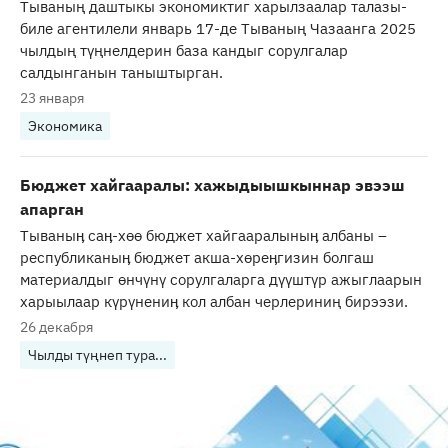
Тываның даштыкы экономиктиг харылзаалар талазы-
биле агентилели январь 17-де Тываның Чазаанга 2025
чылдың түңнелдерин база кандыг сорулгалар
салдынганын таныштырган.
23 января
Экономика
Бюджет хайгааралы: хажыдыышкыннар эвээш
апарган
Тываныӊ саӊ-хөө бюджет хайгааралыныӊ албаны –
республиканыӊ бюджет акша-хөреӊгизин болгаш
материалдыг өнчүнү сорулгаларга дүүштүр ажыглаарын
харыылаар күрүнениӊ кол албан черлериниң бирээзи.
26 декабря
Чылды түңнеп тура...