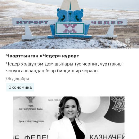
Чаарттынган «Чедер» курорт
Чедер хөлдүң эм-дом шынары тус черниң чурттакчы
чонунга шаандан бээр билдингир чораан.
06 декабря
Экономика