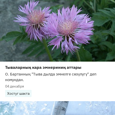
Тываларның кара эмнериниң аттары
О. Бартанның "Тыва дылда эмнелге сөзүлүгү" деп
номундан.
04 декабря
Хостуг шакта