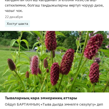
сеткилимни, болгаш таңдыжыларны өөртүп чоруур дизе,
чазыг чок.
22 декабря
Хостуг шакта
Тываларның кара эмнериниң аттары
Ойдуп БАРТАННЫҢ «Тыва дылда эмнелге сөзүлүгү» деп