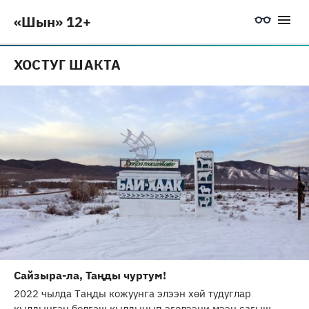
«Шын» 12+
ХОСТУГ ШАКТА
Сайзыра-ла, Таңды чуртум!
2022 чылда Таңды кожуунга элээн хөй тудуглар
кылдынган болгаш кылдынып эгелээни мээң сагыш-