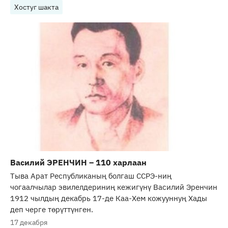
Хостуг шакта
Василий ЭРЕНЧИН – 110 харлаан
Тыва Арат Республиканың болгаш ССРЭ-ниң
чогаалчылар эвилелдериниң кежигүнү Василий Эренчин
1912 чылдың декабрь 17-де Каа-Хем кожууннуң Хады
деп черге төрүттүнген.
17 декабря