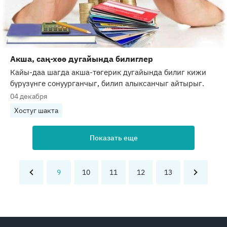
Акша, саң-хөө дугайында билиглер
Кайы-даа шагда акша-төгерик дугайында билиг кижи
бүрүзүнге сонуурганчыг, билип алыксанчыг айтырыг.
04 декабря
Хостуг шакта
Показать еще
9
10
11
12
13