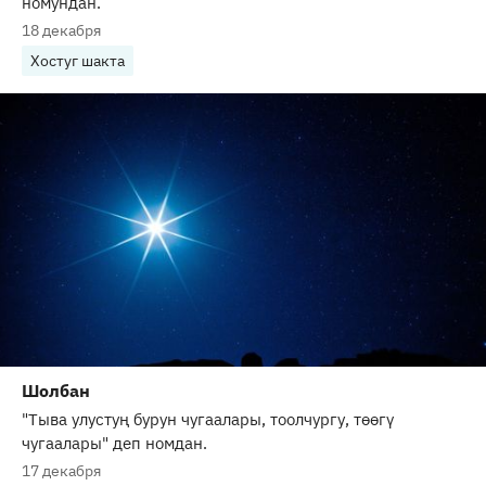
номундан.
18 декабря
Хостуг шакта
Шолбан
"Тыва улустуң бурун чугаалары, тоолчургу, төөгү
чугаалары" деп номдан.
17 декабря