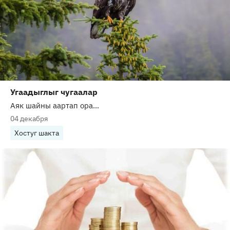
Угаадыглыг чугаалар
Аяк шайны аартап ора...
04 декабря
Хостуг шакта