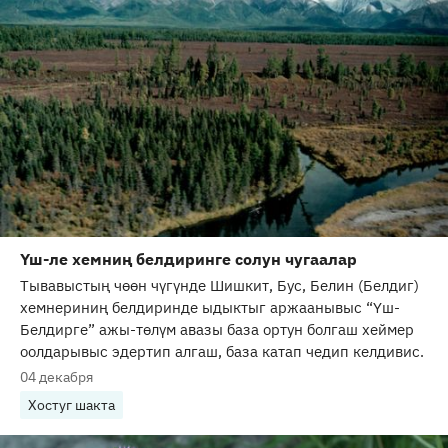
Үш-ле хемниң белдиринге солун чугаалар
Тывавыстың чөөн чүгүнде Шишкит, Бус, Белин (Белдиг)
хемнериниң белдиринде ыдыктыг аржаанывыс “Үш-
Белдирге” ажы-төлүм авазы база ортун болгаш хеймер
оолдарывыс эдертип алгаш, база катап чедип келдивис.
04 декабря
Хостуг шакта