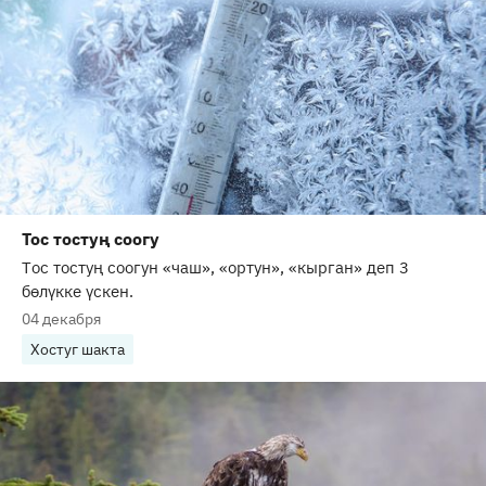
Тос тостуң соогу
Тос тостуң соогун «чаш», «ортун», «кырган» деп 3
бөлүкке үскен.
04 декабря
Хостуг шакта