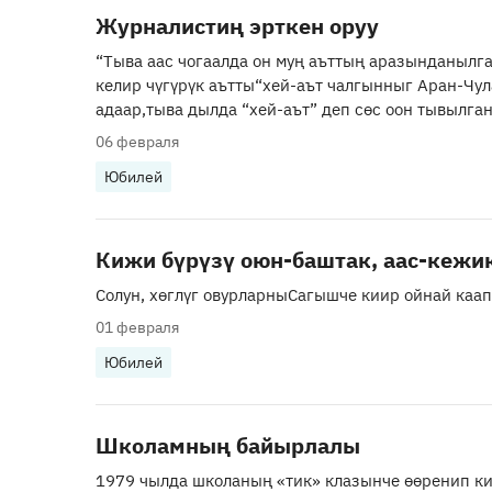
Журналистиң эрткен оруу
“Тыва аас чогаалда он муң аъттың аразынданылг
келир чүгүрүк аътты“хей-аът чалгынныг Аран-Чул
адаар,тыва дылда “хей-аът” деп сөс оон тывылган.
06 февраля
Юбилей
Кижи бүрүзү оюн-башт
Солун, хөглүг овурларныСагышче киир ойнай каап
01 февраля
Юбилей
Школамның байырлалы
1979 чылда школаның «тик» клазынче өөренип ки