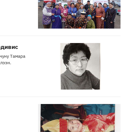
едивис
чуну Тамара
лээн.