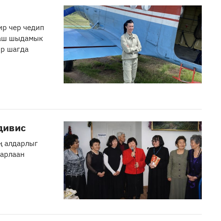
ир чер чедип
гаш шыдамык
ир шагда
дивис
ң алдарлыг
харлаан