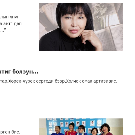
алып үнүп
а аът” деп
..”
ак, аас-кежиктиг болзун...
тар,Хөрек-чүрек сергеди бээр,Хөлчок омак артизивис.
рген бис.