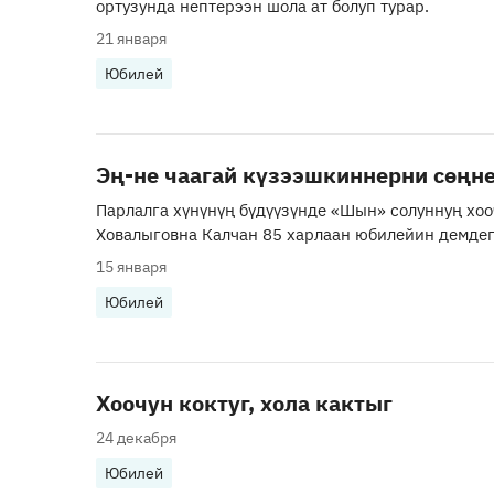
ортузунда нептерээн шола ат болуп турар.
21 января
Юбилей
Эң-не чаагай күзээшкиннерни сөңн
Парлалга хүнүнүң бүдүүзүнде «Шын» солуннуң хоо
Ховалыговна Калчан 85 харлаан юбилейин демдег
15 января
Юбилей
Хоочун коктуг, хола кактыг
24 декабря
Юбилей