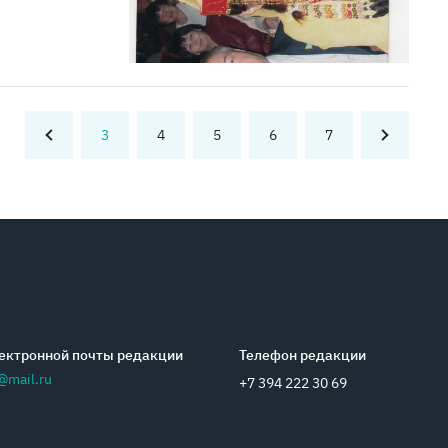
3
4
5
6
7
ектронной почты редакции
Телефон редакции
@mail.ru
+7 394 222 30 69