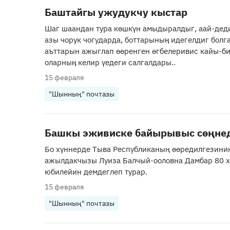
Баштайгы ужудукчу кыстар
Шаг шаандан тура көшкүн амыдыралдыг, аай-дед
азы чорук чогударда, боттарыныӊ идегелдиг бол
аъттарын ажыглап өөренген өгбелеривис кайы-б
оларныӊ келир үедеги салгалдары..
15 февраля
"Шынның" почтазы
Башкы эживиске байырывыс сөңне
Бо хүннерде Тыва Республиканың өөредилгезини
ажылдакчызы Луиза Балчый-ооловна Дамбар 80 
юбилейин демдеглеп турар.
15 февраля
"Шынның" почтазы