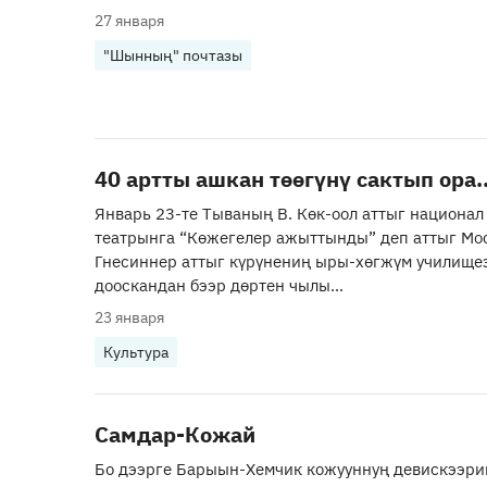
27 января
"Шынның" почтазы
40 артты ашкан төөгүнү сактып ора..
Январь 23-те Тываның В. Көк-оол аттыг национа
театрынга “Көжегелер ажыттынды” деп аттыг Мо
Гнесиннер аттыг күрүнениң ыры-хөгжүм училище
дооскандан бээр дөртен чылы...
23 января
Культура
Самдар-Кожай
Бо дээрге Барыын-Хемчик кожууннуң девискээри