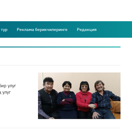
 тур
Реклама берикчилеринге
Редакция
бир улуг
 улуг