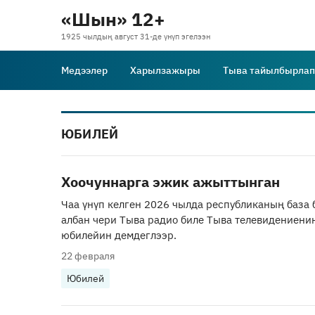
«Шын» 12+
1925 чылдың август 31-де үнүп эгелээн
Медээлер
Харылзажыры
Тыва тайылбырлап
ЮБИЛЕЙ
Хоочуннарга эжик ажыттынган
Чаа үнүп келген 2026 чылда республиканың база 
албан чери Тыва радио биле Тыва телевидениениң
юбилейин демдеглээр.
22 февраля
Юбилей