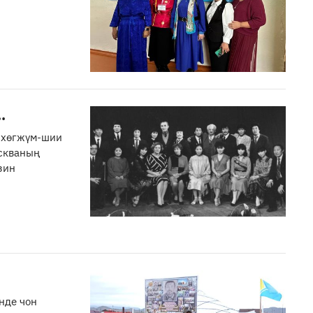
.
л хөгжүм-шии
скваның
зин
нде чон