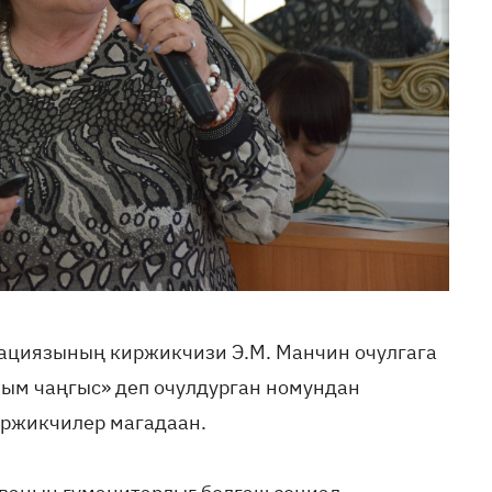
рациязының киржикчизи Э.М. Манчин очулгага
лым чаңгыс» деп очулдурган номундан
иржикчилер магадаан.