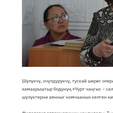
Шүлүкчү, очулдурукчу, тускай шериг опе
хамаарыштыр бодунуң «Чурт чаңгыс – са
шүлүктерни аянныг номчаанын келген к