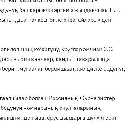
ваның гуманитарлыг болгаш социал-
тудунуң башкарыкчы эртем ажылдакчызы Н.Ч.
рының дыл талазы-биле онзагайлары» деп
эвилелиниң кежигүнү, уруглар эмчизи З.С.
дарывысты канчаар, кандыг таварылгада
 берип, чугаалап бербишаан, килдиске бодунуң
огаалчылар болгаш Россияның Журналистер
 бодунуң номнарының очулгаларының
ң иштинде тыва, орус дылдарга шүлүктерин