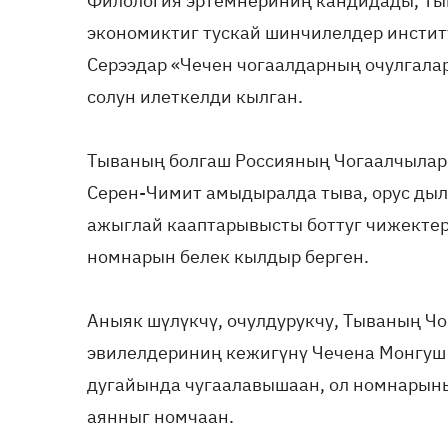
Филология эртемнериниң кандидады, Ты
экономиктиг тускай шинчилелдер инсти
Серээдар «Чечен чогаалдарның очулгала
солун илеткелди кылган.
Тываның болгаш Россияның Чогаалчылар 
Серен-Чимит амыдыралда тыва, орус дыл
ажыглай кааптарывысты боттуг чижектер
номнарын белек кылдыр берген.
Аныяк шүлүкчү, очулдурукчу, Тываның Ч
эвилелдериниң кежигүнү Чечена Монгуш
дугайында чугаалавышаан, ол номнарыны
аянныг номчаан.