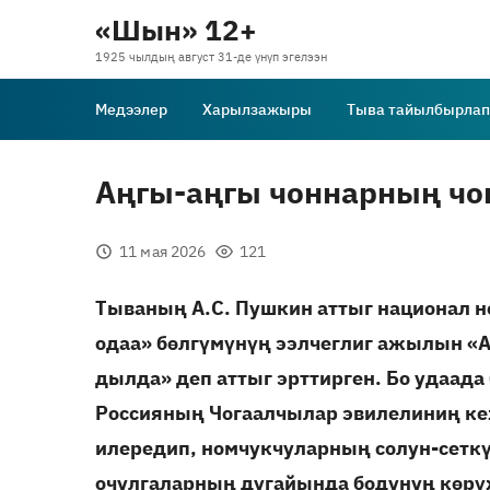
«Шын» 12+
1925 чылдың август 31-де үнүп эгелээн
Медээлер
Харылзажыры
Тыва тайылбырлап
Аңгы-аңгы чоннарның чо
11 мая 2026
121
Тываның А.С. Пушкин аттыг национал
одаа» бөлгүмүнүң ээлчеглиг ажылын «
дылда» деп аттыг эрттирген. Бо удаад
Россияның Чогаалчылар эвилелиниң ке
илередип, номчукчуларның солун-сетк
очулгаларның дугайында бодунуң көрү