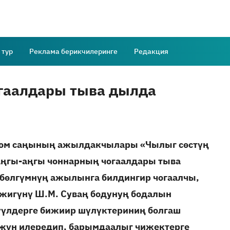
 тур
Реклама берикчилеринге
Редакция
гаалдары тыва дылда
 ном саңының ажылдакчылары «Чылыг сөстүң
Аңгы-аңгы чоннарның чогаалдары тыва
а бөлгүмнүң ажылынга билдингир чогаалчы,
жигүнү Ш.М. Суваң бодунуң бодалын
үүлдерге бижиир шүлүктериниң болгаш
жүн илередип, барымдаалыг чижектерге