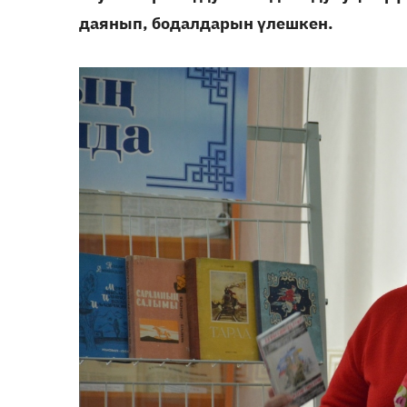
даянып, бодалдарын үлешкен.