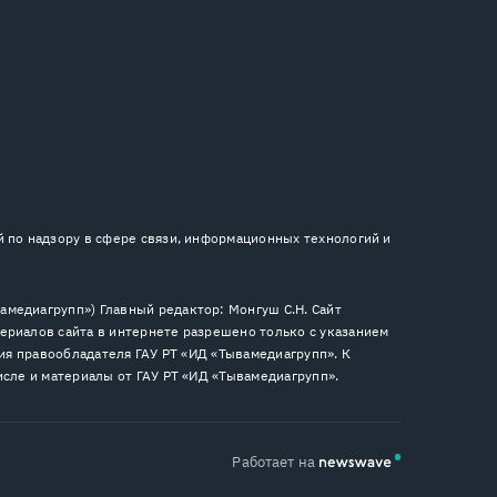
й по надзору в сфере связи, информационных технологий и
медиагрупп») Главный редактор: Монгуш С.Н. Сайт
ериалов сайта в интернете разрешено только с указанием
сия правообладателя ГАУ РТ «ИД «Тывамедиагрупп». К
исле и материалы от ГАУ РТ «ИД «Тывамедиагрупп».
Работает на