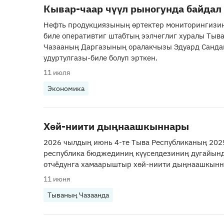
Кывар-чаар чүүл рыногунда байдал
Нефть продукциязының өртектер мониторингизин
биле оперативтиг штабтың ээлчеглиг хуралы Тыв
Чазааның Даргазының оралакчызы Эдуард Санд
удуртулгазы-биле болуп эрткен.
11 июля
Экономика
Хөй-ниити дыңнаашкыннары
2026 чылдың июнь 4-те Тыва Республиканың 202
республика бюджединиң күүселдезиниң дугайын
отчёдунга хамаарыштыр хөй-ниити дыңнаашкынна
11 июня
Тываның Чазаанда