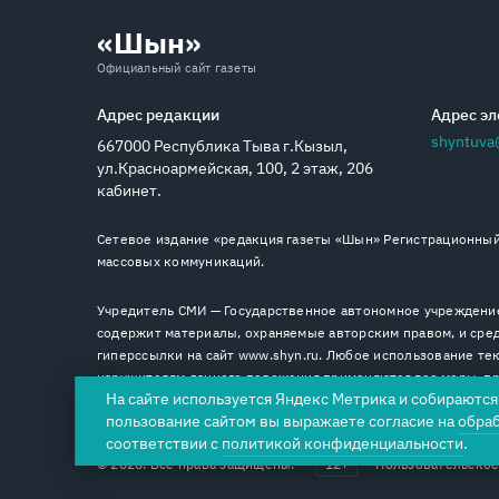
«Шын»
Официальный сайт газеты
Адрес редакции
Адрес эл
shyntuva
667000 Республика Тыва г.Кызыл,
ул.Красноармейская, 100, 2 этаж, 206
кабинет.
Сетевое издание «редакция газеты «Шын» Регистрационный 
массовых коммуникаций.
Учредитель СМИ — Государственное автономное учреждение
содержит материалы, охраняемые авторским правом, и сред
гиперссылки на сайт www.shyn.ru. Любое использование тек
нарушителям данного положения применяются все меры, пре
На сайте используется Яндекс Метрика и собираютс
пользование сайтом вы выражаете согласие на
обра
соответствии с
политикой конфиденциальности
.
© 2026. Все права защищены.
12+
Пользовательское