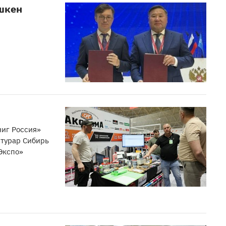
шкен
ниг Россия»
турар Сибирь
Экспо»