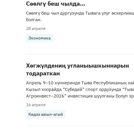
Сөөлгү беш чылда…
Сөөлгү беш чыл дургузунда Тывага улуг өскерли
болган.
28 апреля
Экономика
Хөгжүлдениң угланыышкыннарын
тодараткан
Апрель 9–10 хүннеринде Тыва Республиканың н
Кызыл хоорайда “Сүбедей” спорт ордузунда “Тыв
Агроинвест–2026” инвестиция шуулганы болуп эр
16 апреля
Көдээ ажыл-агый