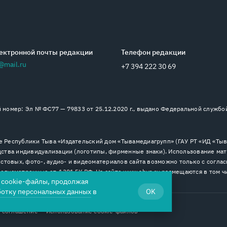
ектронной почты редакции
Телефон редакции
@mail.ru
+7 394 222 30 69
номер: Эл № ФС77 — 79833 от 25.12.2020 г., выдано Федеральной службо
 Республики Тыва «Издательский дом «Тывамедиагрупп» (ГАУ РТ «ИД «Тыва
ства индивидуализации (логотипы, фирменные знаки). Использование мат
стовых, фото-, аудио- и видеоматериалов сайта возможно только с согла
дусмотренные ст. 1301 ГК РФ. На сайте www.shyn.ru размещаются в том ч
я cookie-файлы, продолжая
ботку персональных данных
в
OK
 соглашение
Использование cookie-файлов