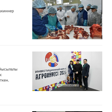
ишкиннер
айысылалы
а:
ткен.