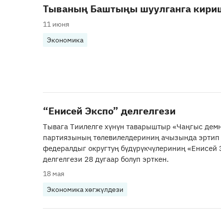
Тываның Баштыңы шуулганга кири
11 июня
Экономика
“Енисей Экспо” делгелгези
Тывага Тиилелге хүнүн таварыштыр «Чаңгыс дем
партиязының төлевилелдериниң ачызында эртип 
федералдыг округтуң бүдүрүкчүлериниң «Енисей 
делгелгези 28 дугаар болуп эрткен.
18 мая
Экономика хөгжүлдези