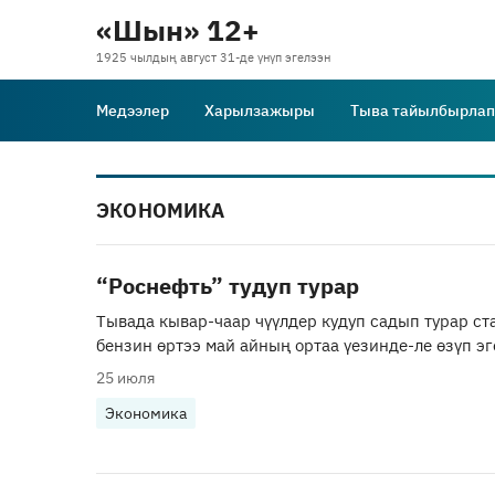
«Шын» 12+
1925 чылдың август 31-де үнүп эгелээн
Медээлер
Харылзажыры
Тыва тайылбырлап
ЭКОНОМИКА
“Роснефть” тудуп турар
Тывада кывар-чаар чүүлдер кудуп садып турар ст
бензин өртээ май айның ортаа үезинде-ле өзүп эг
25 июля
Экономика