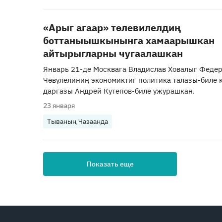
«Арыг агаар» төлевилелдиң
боттаныышкынынга хамаарышкан
айтырыгларны чугаалашкан
Январь 21-де Москвага Владислав Ховалыг Феде
Чөвүлелиниң экономиктиг политика талазы-биле
даргазы Андрей Кутепов-биле ужурашкан.
23 января
Тываның Чазаанда
Показать еще