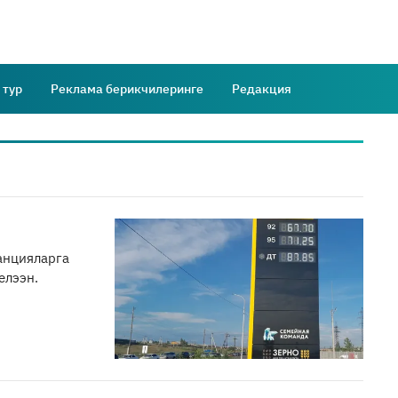
 тур
Реклама берикчилеринге
Редакция
анцияларга
елээн.