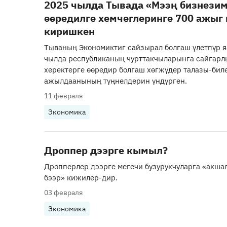
2025 чылда Тывада «Мээң бизнезим
өөредилге хемчеглеринге 700 ажыг
киришкен
Тываның Экономиктиг сайзырал болгаш үлетпүр 
чылда республиканың чурттакчыларынга сайгар
херектерге өөредир болгаш хөгжүдер талазы-бил
ажылдаанының түңнелдерин үндүрген.
11 февраля
Экономика
Дроппер дээрге кымыл?
Дропперлер дээрге мегечи бузурукчуларга «акша
бээр» кижилер-дир.
03 февраля
Экономика