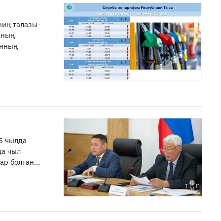
иң талазы-
аның
анның
5 чылда
да чыл
р болган...