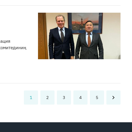
рация
 комитединиң
1
2
3
4
5