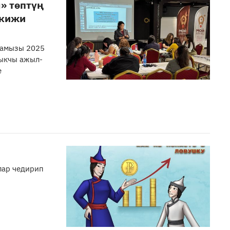
» төптүң
 кижи
яамызы 2025
лыкчы ажыл-
е
лар чедирип