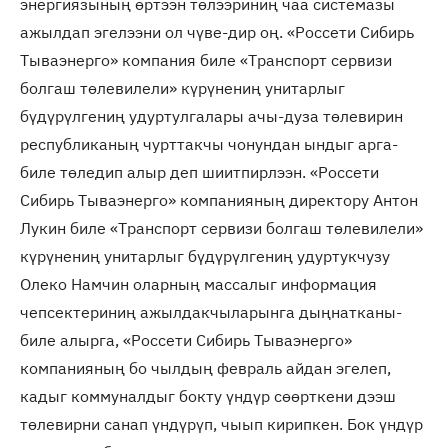
энергиязының өртээн төлээриниң чаа системазы
ажылдап эгелээни ол чүве-дир оң. «Россети Сибирь
Тываэнерго» компания биле «Транспорт сервизи
болгаш төлевилели» күрүнениң унитарлыг
бүдүрүлгениң удуртулгалары ачы-дуза төлевирин
республиканың чурттакчы чонундан ындыг арга-
биле төледип алыр деп шиитпирлээн. «Россети
Сибирь Тываэнерго» компанияның директору Антон
Лукин биле «Транспорт сервизи болгаш төлевилели»
күрүнениң унитарлыг бүдүрүлгениң удуртукчузу
Олеко Намчин оларның массалыг информация
чепсектериниң ажылдакчыларынга дыңнатканы-
биле алырга, «Россети Сибирь Тываэнерго»
компанияның бо чылдың февраль айдан эгелеп,
кадыг коммуналдыг бокту үндүр сөөрткени дээш
төлевирни санап үндүрүп, чыып кирипкен. Бок үндүр