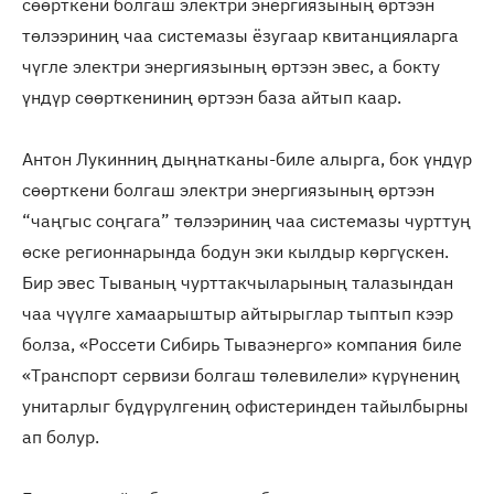
сөөрткени болгаш электри энергиязының өртээн
төлээриниң чаа системазы ёзугаар квитанцияларга
чүгле электри энергиязының өртээн эвес, а бокту
үндүр сөөрткениниң өртээн база айтып каар.
Антон Лукинниң дыңнатканы-биле алырга, бок үндүр
сөөрткени болгаш электри энергиязының өртээн
“чаңгыс соңгага” төлээриниң чаа системазы чурттуң
өске регионнарында бодун эки кылдыр көргүскен.
Бир эвес Тываның чурттакчыларының талазындан
чаа чүүлге хамаарыштыр айтырыглар тыптып кээр
болза, «Россети Сибирь Тываэнерго» компания биле
«Транспорт сервизи болгаш төлевилели» күрүнениң
унитарлыг бүдүрүлгениң офистеринден тайылбырны
ап болур.