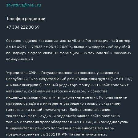
shyntuva@mail.ru
Телефон редакции
+7 394 222 30 69
Сетевое издание «редакция газеты «Шын» Регистрационный номер:
Эл № ФС77 — 79833 от 25.12.2020 г., выдано Федеральной службой
по надзору в сфере связи, информационных технологий и массовых
коммуникаций.
Учредитель СМИ — Государственное автономное учреждение
Республики Тыва «Издательский дом «Тывамедиагрупп» (ГАУ РТ «ИД
«Тывамедиагрупп») Главный редактор: Монгуш С.Н. Сайт содержит
материалы, охраняемые авторским правом, и средства
индивидуализации (логотипы, фирменные знаки). Использование
материалов сайта в интернете разрешено только с указанием
гиперссылки на сайт www.shyn.ru. Любое использование
текстовых, фото-, аудио- и видеоматериалов сайта возможно
только с согласия правообладателя ГАУ РТ «ИД «Тывамедиагрупп».
К нарушителям данного положения применяются все меры,
предусмотренные ст. 1301 ГК РФ. На сайте www.shyn.ru