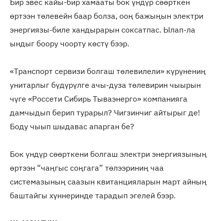
Бир эвес кайы-бир хамааты бок үндүр сөөрткен
өртээн төлевейн баар болза, ооң бажыңын электри
энергиязы-биле хандырарын соксатпас. Ылап-ла
ындыг боору чоорту көстү бээр.
«Транспорт сервизи болгаш төлевилели» күрүнениң
унитарлыг бүдүрүлге ачы-дуза төлевирин чыырын
чүге «Россети Сибирь Тываэнерго» компанияга
дамчыдып берип турарыл? Чигзинчиг айтырыг де!
Боду чыып шыдавас апарган бе?
Бок үндүр сөөрткени болгаш электри энергиязының
өртээн “чаңгыс соңгага” төлээриниң чаа
системазының саазын квитанцияларын март айның
баштайгы хүннеринде тарадып эгелей бээр.