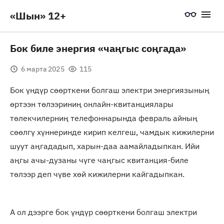
«Шын» 12+
Бок биле энергия «чаңгыс соңгада»
6 марта 2025
115
Бок үндүр сөөрткени болгаш электри энергиязының
өртээн төлээриниң онлайн-квитанциялары
төлекчилерниң телефоннарында февраль айның
сөөлгү хүннеринде кирип келгеш, чамдык кижилерни
шуут аңгададып, харын-даа аамайладыпкан. Ийи
аңгы ачы-дузаны чүге чаңгыс квитанция-биле
төлээр деп чүве хөй кижилерни кайгадыпкан.
А ол дээрге бок үндүр сөөрткени болгаш электри