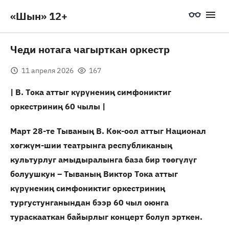
«Шын» 12+
Чеди нотага чагырткан оркестр
11 апреля 2026
167
| В. Тока аттыг күрүнениң симфониктиг
оркестриниң 60 чылы |
Март 28-те Тываның В. Көк-оол аттыг Национал
хөгжүм-шии театрынга республиканың
культурлуг амыдыралынга база бир төөгүлүг
болуушкун – Тываның Виктор Тока аттыг
күрүнениң симфониктиг оркестриниң
тургустунганындан бээр 60 чыл оюнга
тураскааткан байырлыг концерт болуп эрткен.