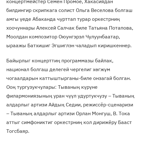
концертмейстер Семён Промое, Хакасиядан
билдингир скрипкага солист Ольга Веселова болгаш
амгы үеде Абаканда чурттап турар оркестрниң
хоочуннары Алексей Салчак биле Татьяна Потапова,
Моолдан композитор Оюунгэрэл Чулуунбаатар,
ыраажы Батхишиг Эгшиглэн чаладып киришкеннер.
Байырлыг концерттиң программазы байлак,
национал болгаш делегей чергелиг хөгжүм
чогаалдарын каттыштырганы-биле онзагай болган.
Ооң тургузукчулары: Тываның күрүне
филармониязының уран чүүл удуртукчузу – Тываның
алдарлыг артизи Айдың Седии, режиссёр-сценаризи
– Тываның алдарлыг артизи Орлан Монгуш, В. Тока
аттыг симфониктиг оркестрниң кол дирижёру Бааст
Тогсбаяр.