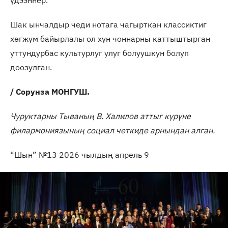
үдээннер.
Шак ынчалдыр чеди нотага чагырткан классиктиг
хөгжүм байырлалы ол хүн чоннарны каттыштырган
уттундурбас культурлуг улуг болуушкун болуп
доозулган.
/ Сорунза МОНГУШ.
Чуруктарны Тываның В. Халилов аттыг күрүне
филармониязының социал четкиде арнындан алган.
“Шын” №13 2026 чылдың апрель 9