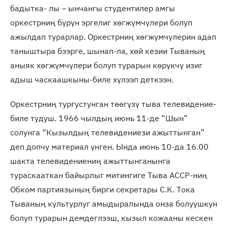
бадытка- лы – ынчангы студентилер амгы
оркестрниң бүрүн эргелиг хөгжүмчүлери болуп
ажылдап турарлар. Оркестрниң хөгжүмчүлерин адап
таныштыра бээрге, шынап-ла, хөй кезии Тываның
аныяк хөгжүмчүлери болуп турарын көрүкчү изиг
адыш часкаашкыны-биле хүлээп деткээн.
Оркестрниң тургустунган төөгүзү тыва телевидение-
биле тудуш. 1966 чылдың июнь 11-де “Шын”
солунга “Кызылдың телевидениези ажыттынган”
деп допчу материал үнген. Ында июнь 10-да 16.00
шакта телевидениениң ажыттынганынга
тураскааткан байырлыг митингиге Тыва АССР-ниң
Обком партиязының бирги секретары С.К. Тока
Тываның культурлуг амыдыралында онза болуушкун
болуп турарын демдеглээш, кызыл кожааны кескен