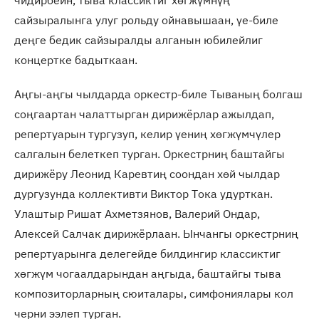
чидирбейн, тыва классиктиг хөгжүмнүң
сайзыралынга улуг рольду ойнавышаан, үе-биле
деңге бедик сайзыралды алганын юбилейлиг
концертке бадыткаан.
Аңгы-аңгы чылдарда оркестр-биле Тываның болгаш
соңгаартан чалаттырган дирижёрлар ажылдап,
репертуарын тургузуп, келир үениң хөгжүмчүлер
салгалын белеткеп турган. Оркестрниң баштайгы
дирижёру Леонид Каревтиң соондан хөй чылдар
дургузунда коллективти Виктор Тока удурткан.
Улаштыр Ришат Ахметзянов, Валерий Ондар,
Алексей Салчак дирижёрлаан. Ынчангы оркестрниң
репертуарынга делегейде билдингир классиктиг
хөгжүм чогаалдарындан аңгыда, баштайгы тыва
композиторларның сюиталары, симфониялары кол
черни ээлеп турган.