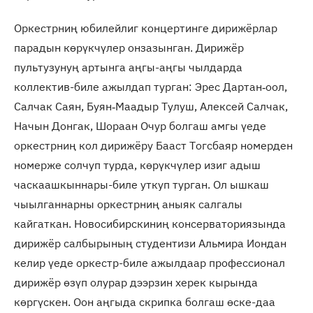
Оркестрниң юбилейлиг концертинге дирижёрлар
парадын көрүкчүлер онзазынган. Дирижёр
пультузунуң артынга аңгы-аңгы чылдарда
коллектив-биле ажылдап турган: Эрес Дартан‑оол,
Салчак Саян, Буян‑Маадыр Тулуш, Алексей Салчак,
Начын Донгак, Шораан Очур болгаш амгы үеде
оркестрниң кол дирижёру Бааст Тогсбаяр номерден
номерже солчуп турда, көрүкчүлер изиг адыш
часкаашкыннары-биле уткуп турган. Ол ышкаш
чыылганнарны оркестрниң аныяк салгалы
кайгаткан. Новосибирскиниң консерваториязында
дирижёр салбырының студентизи Альмира Иондан
келир үеде оркестр-биле ажылдаар профессионал
дирижёр өзүп олурар дээрзин херек кырында
көргүскен. Оон аңгыда скрипка болгаш өске-даа