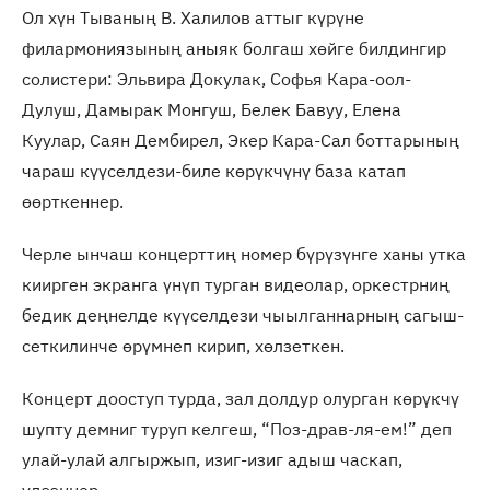
Ол хүн Тываның В. Халилов аттыг күрүне
филармониязының аныяк болгаш хөйге билдингир
солистери: Эльвира Докулак, Софья Кара-оол-
Дулуш, Дамырак Монгуш, Белек Бавуу, Елена
Куулар, Саян Дембирел, Экер Кара-Сал боттарының
чараш күүселдези-биле көрүкчүнү база катап
өөрткеннер.
Черле ынчаш концерттиң номер бүрүзүнге ханы утка
киирген экранга үнүп турган видеолар, оркестрниң
бедик деңнелде күүселдези чыылганнарның сагыш-
сеткилинче өрүмнеп кирип, хөлзеткен.
Концерт дооступ турда, зал долдур олурган көрүкчү
шупту демниг туруп келгеш, “Поз-драв-ля-ем!” деп
улай-улай алгыржып, изиг-изиг адыш часкап,