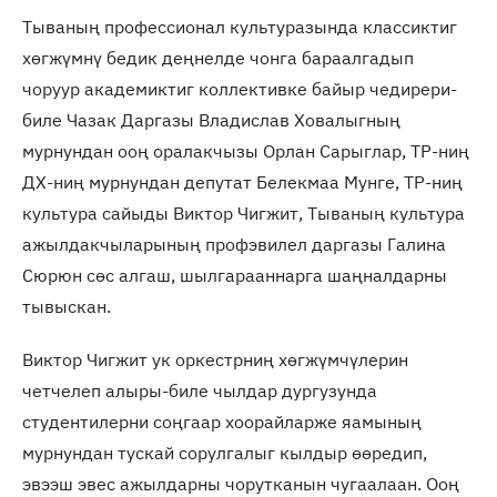
Тываның профессионал культуразында классиктиг
хөгжүмнү бедик деңнелде чонга бараалгадып
чоруур академиктиг коллективке байыр чедирери-
биле Чазак Даргазы Владислав Ховалыгның
мурнундан ооң оралакчызы Орлан Сарыглар, ТР-ниң
ДХ-ниң мурнундан депутат Белекмаа Мунге, ТР-ниң
культура сайыды Виктор Чигжит, Тываның культура
ажылдакчыларының профэвилел даргазы Галина
Сюрюн сөс алгаш, шылгарааннарга шаңналдарны
тывыскан.
Виктор Чигжит ук оркестрниң хөгжүмчүлерин
четчелеп алыры-биле чылдар дургузунда
студентилерни соңгаар хоорайларже яамының
мурнундан тускай сорулгалыг кылдыр өөредип,
эвээш эвес ажылдарны чорутканын чугаалаан. Ооң