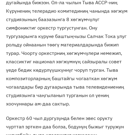
дугайында бижээн. Ол-ла чылын Тыва АССР-ниң
Күрүнениң телерадио комитединиң чанында хөгжүм
студиязының баазазынга 8 хөгжүмчүлүг
симфониктиг оркестр тургустунган. Ону
тургузарынга күрүне баштыңчызы Салчак Тока улуг
рольду ойнаанын төөгү материалдарында бижип
турар. Чоорту оркестрниң хөгжүмчүлери немежип,
классиктиг национал хөгжүмнүң сайзыралы совет
үеде бедик көдүрлүүшкүннүг чоруп турган. Тыва
композиторларның баштайгы чогааткан хөгжүм
чогаалдары бир дугаарында тыва телевидениениң
студиязынга чаңгыланып турганын ол үениң
хоочуннары ам-даа сактыр.
Оркестр 60 чыл дургузунда белен эвес орукту
чурттап эрткен-даа болза, бодунуң быжыг туружун