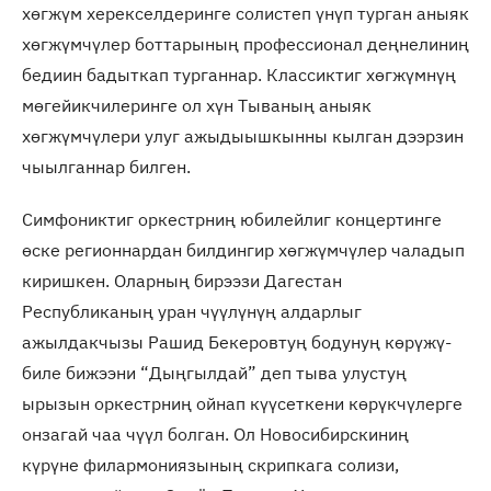
хөгжүм херекселдеринге солистеп үнүп турган аныяк
хөгжүмчүлер боттарының профессионал деңнелиниң
бедиин бадыткап турганнар. Классиктиг хөгжүмнүң
мөгейикчилеринге ол хүн Тываның аныяк
хөгжүмчүлери улуг ажыдыышкынны кылган дээрзин
чыылганнар билген.
Симфониктиг оркестрниң юбилейлиг концертинге
өске регионнардан билдингир хөгжүмчүлер чаладып
киришкен. Оларның бирээзи Дагестан
Республиканың уран чүүлүнүң алдарлыг
ажылдакчызы Рашид Бекеровтуң бодунуң көрүжү-
биле бижээни “Дыңгылдай” деп тыва улустуң
ырызын оркестрниң ойнап күүсеткени көрүкчүлерге
онзагай чаа чүүл болган. Ол Новосибирскиниң
күрүне филармониязының скрипкага солизи,