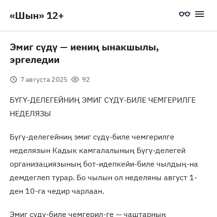
«Шын» 12+
Эмиг сүдү — иениң ынакшылы,
эргеледии
7 августа 2025
92
БҮГҮ-ДЕЛЕГЕЙНИҢ ЭМИГ СҮДҮ-БИЛЕ ЧЕМГЕРИЛГЕ
НЕДЕЛЯЗЫ
Бүгү-делегейниң эмиг сүдү-биле чемгерилге
неделязын Кадык камгалалының Бүгү-делегей
организациязының бот-идепкейи-биле чылдың-на
демдеглеп турар. Бо чылын ол неделяны август 1-
ден 10-га чедир чарлаан.
Эмиг сүдү-биле чемгерил-ге — чаштарның