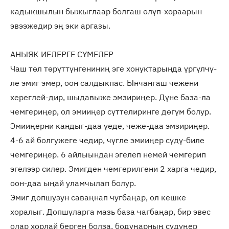
кадыкшылын быжыглаар болгаш өлүп-хораарын
эвээжедир эң эки аргазы.
АНЫЯК ИЕЛЕРГЕ СҮМЕЛЕР
Чаш төл төрүттүнгениниң эге хонуктарында үргүлчү-
ле эмиг эмер, оон салдыкпас. Ынчангаш чежени
хереглей-дир, шыдавыже эмзириңер. Дүне база-ла
чемгериңер, ол эмииңер сүттелиринге дөгүм болур.
Эмииңерни кандыг-даа үеде, чеже-даа эмзириңер.
4-6 ай болгужеге чедир, чүгле эмииңер сүдү-биле
чемгериңер. 6 айлыындан эгелеп немей чемгерип
эгелээр силер. Эмигден чемгерилгени 2 харга чедир,
оон-даа ыңай уламчылап болур.
Эмиг допшузун саваңнап чугбаңар, ол кешке
хоралыг. Допшуларга мазь база чагбаңар, бир эвес
олар хорлай берген болза, бодуңарның сүдүңер