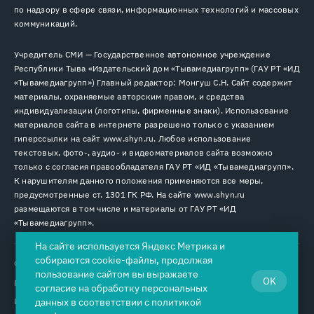
по надзору в сфере связи, информационных технологий и массовых
коммуникаций.
Учредитель СМИ — Государственное автономное учреждение
Республики Тыва «Издательский дом «Тывамедиагрупп» (ГАУ РТ «ИД
«Тывамедиагрупп») Главный редактор: Монгуш С.Н. Сайт содержит
материалы, охраняемые авторским правом, и средства
индивидуализации (логотипы, фирменные знаки). Использование
материалов сайта в интернете разрешено только с указанием
гиперссылки на сайт www.shyn.ru. Любое использование
текстовых, фото-, аудио- и видеоматериалов сайта возможно
только с согласия правообладателя ГАУ РТ «ИД «Тывамедиагрупп».
К нарушителям данного положения применяются все меры,
предусмотренные ст. 1301 ГК РФ. На сайте www.shyn.ru
размещаются в том числе и материалы от ГАУ РТ «ИД
«Тывамедиагрупп».
На сайте используется Яндекс Метрика и
собираются cookie-файлы, продолжая
© 2026. Все права защищены.
12+
пользование сайтом вы выражаете
OK
Пользовательское соглашение
согласие на
обработку персональных
Использование cookie-файлов
данных
в соответствии с
политикой