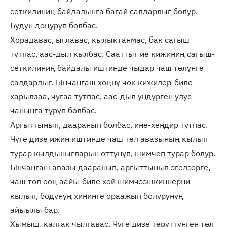
сеткилиниң байдалынга багай салдарлыг болур.
Будун доңуруп болбас.
Хорадавас, ыглавас, кылыктанмас, бак сагыш
тутпас, аас-дыл кылбас. Сааттыг ие кижиниң сагыш-
сеткилиниң байдалы иштинде чыдар чаш төлүнге
салдарлыг. Ынчангаш хөңнү чок кижилер-биле
харылзаа, чугаа тутпас, аас-дыл үндүрген улус
чанынга туруп болбас.
Аргыттынып, дааранып болбас, ине-хендир тутпас.
Чүге дизе ижин иштинде чаш төл авазының кылып
турар кылдыныгларын өттүнүп, шимчеп турар болур.
Ынчангаш авазы дааранып, аргыттынып эгелээрге,
чаш төл ооң аайы-биле хөй шимчээшкиннерни
кылып, бодунуң хининге ораажып болурунуң
айыылы бар.
Хымыш, калгак чылгавас. Чүге дизе төрүттүнген төл