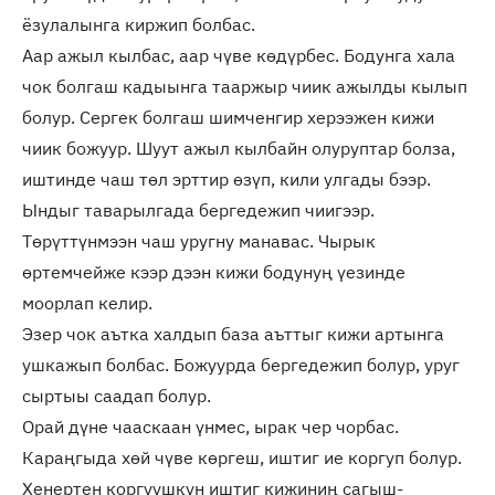
ёзулалынга киржип болбас.
Аар ажыл кылбас, аар чүве көдүрбес. Бодунга хала
чок болгаш кадыынга тааржыр чиик ажылды кылып
болур. Сергек болгаш шимченгир херээжен кижи
чиик божуур. Шуут ажыл кылбайн олуруптар болза,
иштинде чаш төл эрттир өзүп, кили улгады бээр.
Ындыг таварылгада бергедежип чиигээр.
Төрүттүнмээн чаш уругну манавас. Чырык
өртемчейже кээр дээн кижи бодунуң үезинде
моорлап келир.
Эзер чок аътка халдып база аъттыг кижи артынга
ушкажып болбас. Божуурда бергедежип болур, уруг
сыртыы саадап болур.
Орай дүне чааскаан үнмес, ырак чер чорбас.
Караңгыда хөй чүве көргеш, иштиг ие коргуп болур.
Хенертен коргуушкун иштиг кижиниң сагыш-