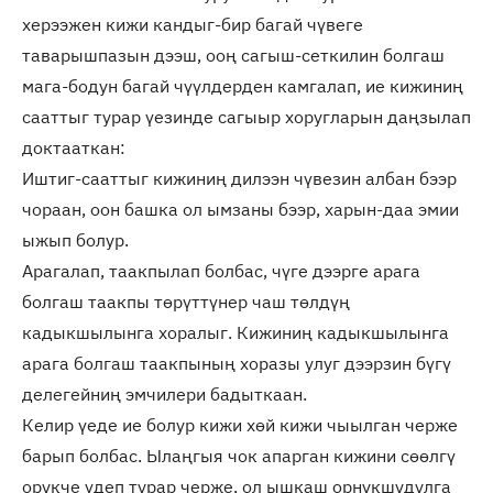
херээжен кижи кандыг-бир багай чүвеге
таварышпазын дээш, ооң сагыш-сеткилин болгаш
мага-бодун багай чүүлдерден камгалап, ие кижиниң
сааттыг турар үезинде сагыыр хоругларын даңзылап
доктааткан:
Иштиг-сааттыг кижиниң дилээн чүвезин албан бээр
чораан, оон башка ол ымзаны бээр, харын-даа эмии
ыжып болур.
Арагалап, таакпылап болбас, чүге дээрге арага
болгаш таакпы төрүттүнер чаш төлдүң
кадыкшылынга хоралыг. Кижиниң кадыкшылынга
арага болгаш таакпының хоразы улуг дээрзин бүгү
делегейниң эмчилери бадыткаан.
Келир үеде ие болур кижи хөй кижи чыылган черже
барып болбас. Ылаңгыя чок апарган кижини сөөлгү
орукче үдеп турар черже, ол ышкаш орнукшудулга