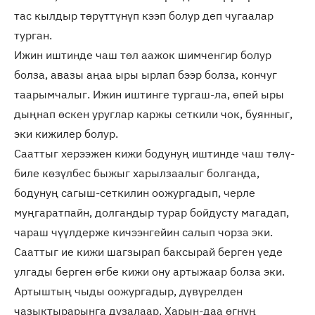
тас кылдыр төрүттүнүп кээп болур деп чугаалар
турган.
Ижин иштинде чаш төл аажок шимченгир болур
болза, авазы аңаа ыры ырлап бээр болза, кончуг
таарымчалыг. Ижин иштинге тургаш-ла, өпей ыры
дыңнап өскен уруглар каржы сеткили чок, буянныг,
эки кижилер болур.
Сааттыг херээжен кижи бодунуң иштинде чаш төлү-
биле көзүлбес быжыг харылзаалыг болганда,
бодунуң сагыш-сеткилин оожургадып, черле
муңгаратпайн, долгандыр турар бойдусту магадап,
чараш чүүлдерже кичээнгейин салып чорза эки.
Сааттыг ие кижи шагзырап баксырай берген үеде
улгады берген өгбе кижи ону артыжаар болза эки.
Артыштың чыды оожургадыр, дүвүрелден
чазыктырарынга дузалаар. Харын-даа өгнүң