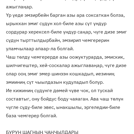
ажыглаңар.
Үр үеде эмзирбейн барган азы ара соксаткан болза,
ырыккан эмиг сүдүн хол-биле азы сүт үндүр
сордурар херексел-биле үндүр саңар, чүге дизе эмиг
сүдүн тырттылдырбайн, эмзирип чемгерерин
уламчылаар апаар-ла болгай.
Чаш төлдү чемгерерде азы оожуктурарда, эмискик,
шилчигештер, хей-соскалар ажыглаваңар, чүге дизе
олар ооң эмиг эмер шинээн кошкадып, иезиниң
эмииниң сүт чыылдазын кудуладып болур.
Ие кижиниң сүдүнге дөмей чүве чок, ол тускай
составтыг, ону бойдус боду чаяаган. Ава чаш төлүн
чүгле сүдү-биле эвес, ынакшылы, эргеледии-биле
база чемгерер болгай.
БУРУН ШАГНЫҢ ЧАҢЧЫЛДАРЫ