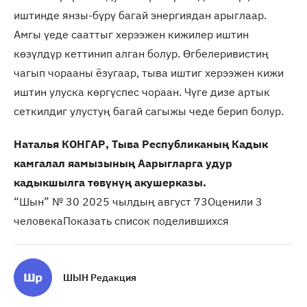
иштинде янзы-бүрү багай энергиядан арыглаар.
Амгы үеде сааттыг херээжен кижилер иштин
көзүлдүр кеттинип алган болур. Өгбелеривистиң
чагып чорааны ёзугаар, тыва иштиг херээжен кижи
иштин улуска көргүспес чораан. Чүге дизе артык
сеткилдиг улустуң багай сагыжы чеде берип болур.
Наталья КОНГАР, Тыва Республиканың Кадык
камгалал яамызының Аарыгларга удур
кадыкшылга төвүнүң акушерказы.
“Шын” № 30 2025 чылдың август 73Оценили 3
человекаПоказать список поделившихся
ШЫН Редакция