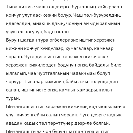
Тыва кижиге чаш төл дээрге бурганның хайырлаан
кончуг улуг аас-кежии болур. Чаш төл-бүзүрелдиң,
идегелдиң, ынакшылдың, чоннуң амыдыралының
үзүктел чогунуң бадыткалы.
Бурун шагдан тура өгбелеривис иштиг херээжен
кижини кончуг хүндүлээр, хумагалаар, камнаар
чораан. Чүге дизе иштиг херээжен кижи өске
херээжен кижилерден бодунуң онза байдалы-биле
ылгалып, чаа чуртталганың чаяакчызы болуп
чоруур. Тывалар кижиниң байы ажы-төлүнде деп
санап, иштиг иеге онза камныг хамаарылгалыг
туран.
Ынчангаш иштиг херээжен кижиниң кадыкшылынче
улуг кичээнгейни салып чораан. Чүге дээрге кадык
авадан кадык төл төрүттүнер дээр-ле болгай.
Ынчангаш тыва чон бурун шагдан тура иштиг