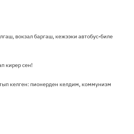
лгаш, вокзал баргаш, кежээки автобус-биле
ап кирер сен!
актып келген: пионерден келдим, коммунизм