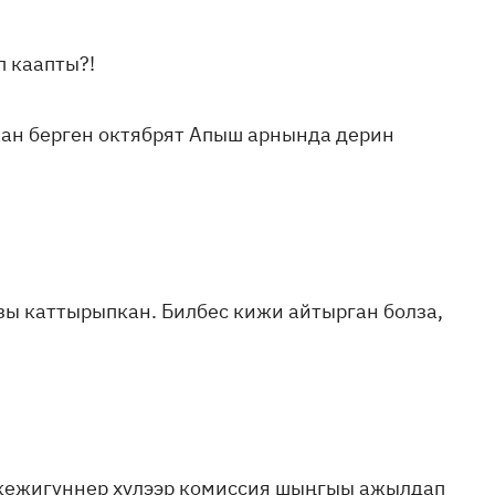
п каапты?!
аан берген октябрят Апыш арнында дерин
зы каттырыпкан. Билбес кижи айтырган болза,
 кежигүннер хүлээр комиссия шыңгыы ажылдап