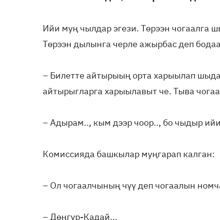
Ийи муң чылдар эгези. Төрээн чогаалга 
Төрээн дылынга черле ажырбас деп бодаа
– Билетте айтырыың орта харыылап шыд
айтырыгларга харыылавыт че. Тыва чога
– Адырам.., кым дээр чоор.., бо чыдыр ий
Комиссияда башкылар муңгарап калган:
– Ол чогаалчының чүү деп чогаалын номч
– Дөңгүр-Кадай...