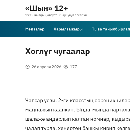
«Шын» 12+
1925 чылдың август 31-де үнүп эгелээн
Медээлер
Харылзажыры
Тыва тайылбырлап
Хөглүг чугаалар
26 апреля 2026
177
Чапсар үези. 2-ги класстың өөреникчиле
маңнажып каапкан. Ында-мында партала
шалаже аңдарлып калган номнар, кыдыра
чадап турда, хенертен башкы кирип келге