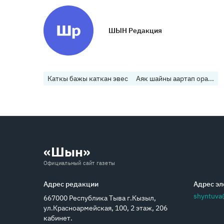
ШЫН Редакция
Каткы бажы каткан эвес
Аяк шайны аартап ора...
«Шын»
Официальный сайт газеты
Адрес редакции
Адрес эл
shyntuva
667000 Республика Тыва г.Кызыл,
ул.Красноармейская, 100, 2 этаж, 206
кабинет.