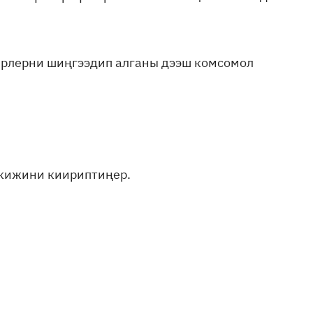
черлерни шиңгээдип алганы дээш комсомол
а кижини киириптиңер.