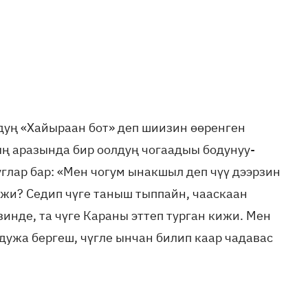
лдуң «Хайыраан бот» деп шиизин өөренген
ың аразында бир оолдуң чогаадыы бодунуу-
глар бар: «Мен чогум ынакшыл деп чүү дээрзин
ижи? Седип чүге таныш тыппайн, чааскаан
инде, та чүге Караны эттеп турган кижи. Мен
дужа бергеш, чүгле ынчан билип каар чадавас