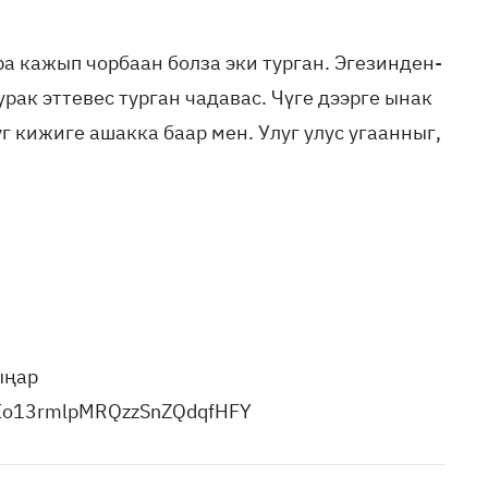
а кажып чорбаан болза эки турган. Эгезинден-
рак эттевес турган чадавас. Чүге дээрге ынак
 кижиге ашакка баар мен. Улуг улус угаанныг,
ыңар
EaIo13rmlpMRQzzSnZQdqfHFY