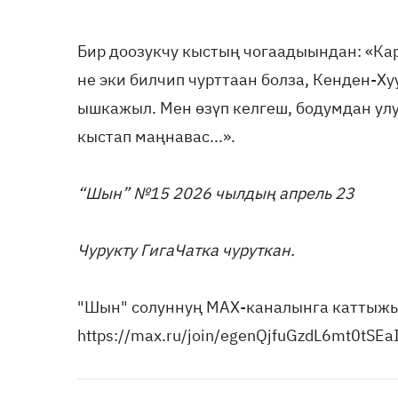
Бир доозукчу кыстың чогаадыындан: «Кар
не эки билчип чурттаан болза, Кенден-Хуу
ышкажыл. Мен өзүп келгеш, бодумдан улуг
кыстап маңнавас...».
“Шын” №15 2026 чылдың апрель 23
Чурукту ГигаЧатка чуруткан.
"Шын" солуннуң МАХ-каналынга каттыж
https://max.ru/join/egenQjfuGzdL6mt0tS