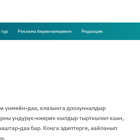
 тур
Реклама берикчилеринге
Редакция
ри үнмейн-даа, клазынга доозунналдыр
рны үндүрүк-киирик кылдыр тырткылап каан,
аштар-даа бар. Коңга эдиптерге, аайланып
н.