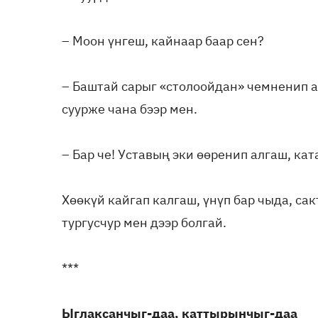
– Моон үнгеш, кайнаар баар сен?
– Баштай сарыг «столоойдан» чемненип а
суурже чана бээр мен.
– Бар че! Уставың эки өөренип алгаш, кат
Хөөкүй кайгап калгаш, үнүп бар чыда, с
тургусчур мен дээр болгай.
***
Ыглаксанчыг-даа, каттырынчыг-даа