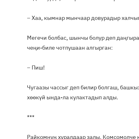
– Хаа, кымнар мынчаар довурадыр халчы
Мегечи болбас, шынчы болур деп даңгыр
чеңи-биле чотпушаан алгырган:
– Пиш!
Чугаазы чассыг деп билир болгаш, башкы
хөөкүй ында-ла кулактадып алды.
***
Райкомнуң хуралдаар залы. Комсомолче