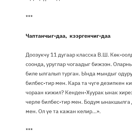
***
Чаптанчыг-даа,
кээргенчиг-даа
Доозукчу 11 дугаар класска В.Ш. Көк-оо
соонда, уруглар чогаадыг бижээн. Оларн
биле ылгалып турган. Ында мындыг одуру
билбес-тир мен. Кара та чүге дезипкен к
чораан кижил? Кенден-Хуурак ынак хирез
черле билбес-тир мен. Бодум ынакшылга 
мен. Ол үе та кажан келир...».
***