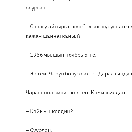
олурган.
– Сөөлгү айтырыг: кур болгаш куруккан 
кажан шаңнатканыл?
– 1956 чылдың ноябрь 5-те.
– Эр хей! Чоруп болур силер. Дараазынд
Чараш-оол кирип келген. Комиссиядан:
– Кайыын келдиң?
– Суурдан.