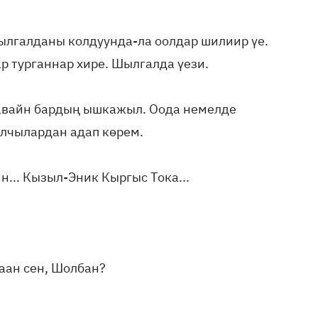
шылгалданы колдуунда-ла оолдар шилиир үе.
р турганнар хире. Шылгалда үези.
авайн бардың ышкажыл. Оода немелде
алчылардан адап көрем.
ин... Кызыл-Эник Кыргыс Тока...
аан сен, Шолбан?