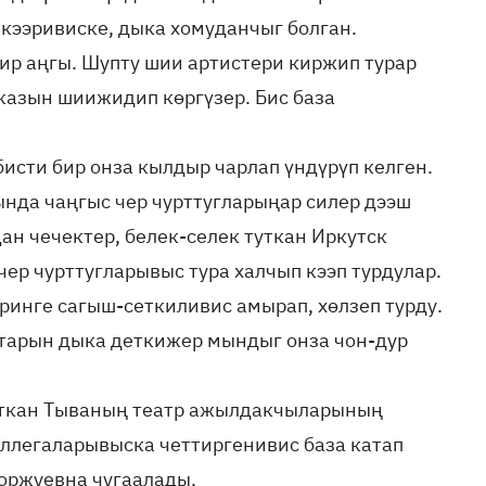
кээривиске, дыка хомуданчыг болган.
бир аңгы. Шупту шии артистери киржип турар
казын шиижидип көргүзер. Бис база
исти бир онза кылдыр чарлап үндүрүп келген.
ында чаңгыс чер чурттугларыңар силер дээш
дан чечектер, белек-селек туткан Иркутск
ер чурттугларывыс тура халчып кээп турдулар.
инге сагыш-сеткиливис амырап, хөлзеп турду.
ттарын дыка деткижер мындыг онза чон-дур
руткан Тываның театр ажылдакчыларының
оллегаларывыска четтиргенивис база катап
Доржуевна чугаалады.