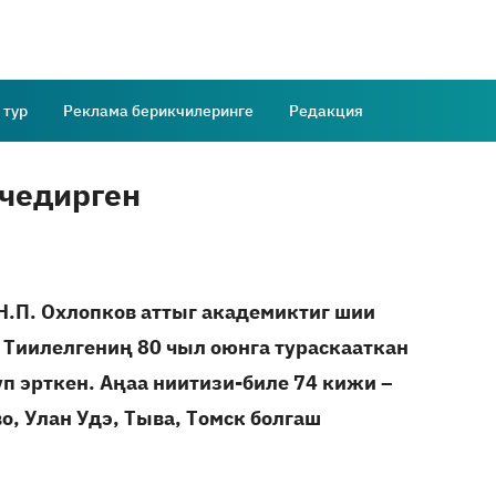
 тур
Реклама берикчилеринге
Редакция
чедирген
Н.П. Охлопков аттыг академиктиг шии
 Тиилелгениң 80 чыл оюнга тураскааткан
п эрткен. Аңаа ниитизи-биле 74 кижи –
о, Улан Удэ, Тыва, Томск болгаш