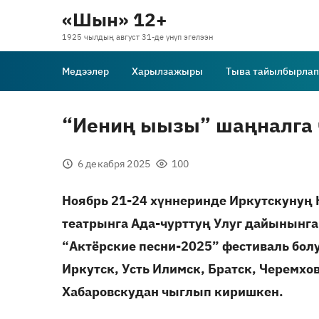
«Шын» 12+
1925 чылдың август 31-де үнүп эгелээн
Медээлер
Харылзажыры
Тыва тайылбырлап
“Иениң ыызы” шаңналга 
6 декабря 2025
100
Ноябрь 21-24 хүннеринде Иркутскунуң 
театрынга Ада-чурттуң Улуг дайынынга
“Актёрские песни-2025” фестиваль болу
Иркутск, Усть Илимск, Братск, Черемхов
Хабаровскудан чыглып киришкен.