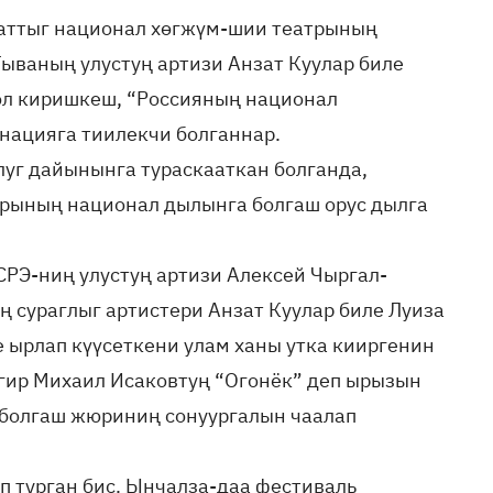
 аттыг национал хөгжүм-шии театрының
Тываның улустуң артизи Анзат Куулар биле
ол киришкеш, “Россияның национал
ацияга тиилекчи болганнар.
луг дайынынга тураскааткан болганда,
рының национал дылынга болгаш орус дылга
СРЭ-ниң улустуң артизи Алексей Чыргал-
 сураглыг артистери Анзат Куулар биле Луиза
 ырлап күүсеткени улам ханы утка кииргенин
нгир Михаил Исаковтуң “Огонёк” деп ырызын
ң болгаш жюриниң сонуургалын чаалап
ип турган бис. Ынчалза-даа фестиваль