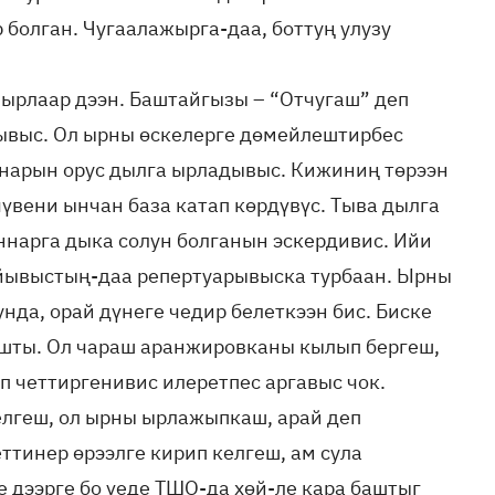
болган. Чугаалажырга-даа, боттуң улузу
ырлаар дээн. Баштайгызы – “Отчугаш” деп
ывыс. Ол ырны өскелерге дөмейлештирбес
ннарын орус дылга ырладывыс. Кижиниң төрээн
чүвени ынчан база катап көрдүвүс. Тыва дылга
ннарга дыка солун болганын эскердивис. Ийи
йывыстың-даа репертуарывыска турбаан. Ырны
нда, орай дүнеге чедир белеткээн бис. Биске
шты. Ол чараш аранжировканы кылып бергеш,
п четтиргенивис илеретпес аргавыс чок.
лгеш, ол ырны ырлажыпкаш, арай деп
еттинер өрээлге кирип келгеш, ам сула
 дээрге бо үеде ТШО-да хөй-ле кара баштыг