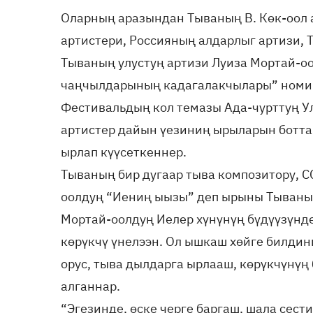
Оларның аразындан Тываның В. Көк-оол
артистери, Россияның алдарлыг артизи, 
Тываның улустуң артизи Луиза Мортай-о
чаңчылдарының кадагалакчылары” номин
Фестивальдың кол темазы Ада-чурттуң У
артистер дайын үезиниң ырыларын ботта
ырлап күүсеткеннер.
Тываның бир дугаар тыва композитору, С
оолдуң “Иениң ыызы” деп ырыны Тываның
Мортай-оолдуң Иелер хүнүнүң бүдүүзүнде
көрүкчү үнелээн. Ол ышкаш хөйге билди
орус, тыва дылдарга ырлааш, көрүкчүнү
алганнар.
“Эгезинде, өске черге баргаш, шала сест