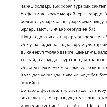
чараш оолдарывыс хорап турарын сактып 
Бо фестиваль өске мөөрейлерге көөрде, 
болганда, олар ырлап турар ырызының ут
ырларывысты ынчаар көргүскен бис.
Шаңналдар тыпсып турар үеде чарлакчы б
Ол чугаа кадында залда көрүкчүлер араз
дыка өөрүп турлар дээрге, шынап-ла, зал
хоорайда ажылдап-чурттап турар чаңгыс ч
Оларның чылыг-чымчак эки күзээшкиннер
Каяа-даа чораанда, тыва чонувус бот-бо
бис ийин.
Бо чараш фестивальче бисти деткип чо
эвилелинге, театрның удуртулгазынга, к
илередип тур бис!” – деп, Анзат Шожал-