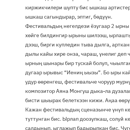
киржикчилери шупту бис ышкаш артистер 
ышкаш сагындырар, эптиг, бөдүүн.
Фестивальдың негелдези ёзугаар 2 ырны 
хөйге билдингир ырыны шилээш, ырлашт
дээш, бирги купледин тыва дылга, артка
дылы кайы хире онза, чараш, үнелиг деп 
ырның шынары бир тускай болуп, чыылга
дугаар ырывыс “Иениң ыызы”. Бо ыры ка
удур өөренгеш, фестивальче чоруур мурну
композитор Аяна Монгуш дыка-ла дузала
бисти шыырак белеткээн кижи. Аңаа өөрү
Кажан фестивальдың сценазынче үнүп ке
туттунган бис. Ырлап доозупкаш, солуй к
салдынып, ыглажып бадырыпкан бис. Чүге