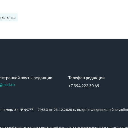
 чылынга
ектронной почты редакции
Телефон редакции
@mail.ru
+7 394 222 30 69
номер: Эл № ФС77 — 79833 от 25.12.2020 г., выдано Федеральной службо
 Республики Тыва «Издательский дом «Тывамедиагрупп» (ГАУ РТ «ИД «Тыва