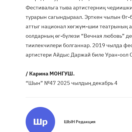
Фестивальга тыва артистерниң чедиишк
турарын сагындыраал. Эрткен чылын Өг-б
аттыг национал хөгжүм-шии театрының а
оолдарның өг-бүлези “Вечная любовь” д
тиилекчилери болганнар. 2019 чылда ф
артистери Айдыс Даржай биле Уран-оол С
/ Карина МОНГУШ.
“Шын” №47 2025 чылдың декабрь 4
ШЫН Редакция