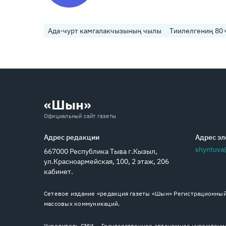
Ада-чурт камгалакчызының чылы
Тиилелгениң 80
«Шын»
Официальный сайт газеты
Адрес редакции
Адрес эл
shyntuva
667000 Республика Тыва г.Кызыл,
ул.Красноармейская, 100, 2 этаж, 206
кабинет.
Сетевое издание «редакция газеты «Шын» Регистрационный 
массовых коммуникаций.
Учредитель СМИ — Государственное автономное учреждение