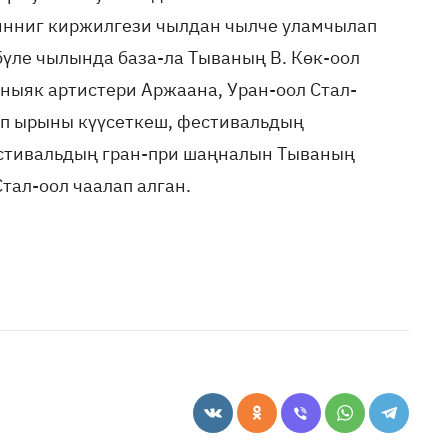
инниг киржилгези чылдан чылче уламчылап
үле чылында база-ла Тываның В. Көк-оол
ныяк артистери Аржаана, Уран-оол Стал-
еп ырыны күүсеткеш, фестивальдың
естивальдың гран-при шаңналын Тываның
тал-оол чаалап алган.