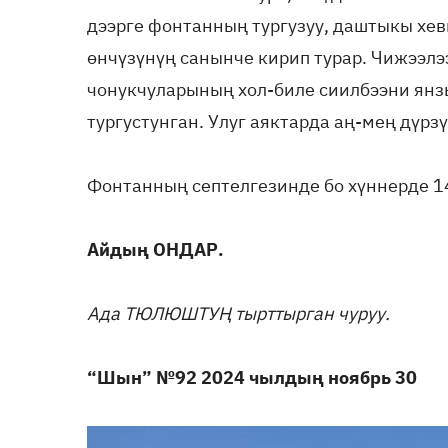
дээрге фонтанның тургузуу, даштыкы хев
өнчүзүнүң санынче кирип турар. Чижээлэ
чонукчуларының хол-биле сиилбээни янзы
тургустунган. Улуг аяктарда аң-мең дүрз
Фонтанның септелгезинде бо хүннерде 14
Айдың ОНДАР.
Ада ТЮЛЮШТУҢ тырттырган чуруу.
“Шын” №92 2024 чылдың ноябрь 30