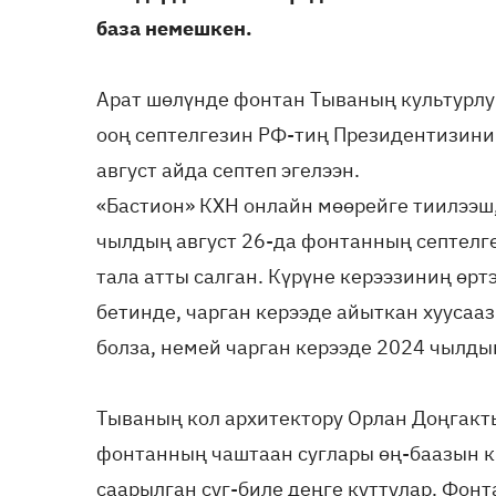
база немешкен.
Арат шөлүнде фонтан Тываның культурлу
ооң септелгезин РФ-тиң Президентизини
август айда септеп эгелээн.
«Бастион» КХН онлайн мөөрейге тиилээш
чылдың август 26-да фонтанның септелг
тала атты салган. Күрүне керээзиниң өрт
бетинде, чарган керээде айыткан хуусаа
болза, немей чарган керээде 2024 чылды
Тываның кол архитектору Орлан Доңгакт
фонтанның чаштаан суглары өң-баазын 
саарылган суг-биле деңге куттулар. Фо