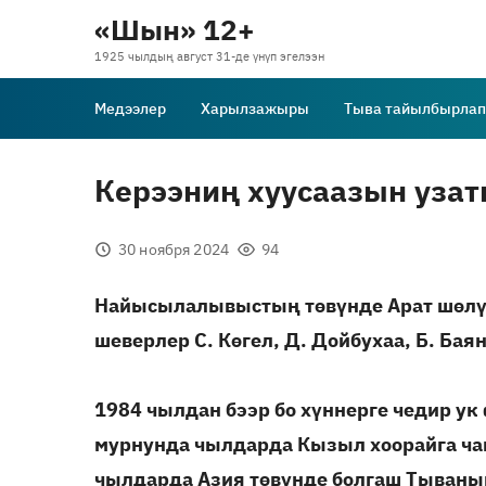
«Шын» 12+
1925 чылдың август 31-де үнүп эгелээн
Медээлер
Харылзажыры
Тыва тайылбырлап
Керээниң хуусаазын узат
30 ноября 2024
94
Найысылалывыстың төвүнде Арат шөлүн
шеверлер С. Көгел, Д. Дойбухаа, Б. Бая
1984 чылдан бээр бо хүннерге чедир ук
мурнунда чылдарда Кызыл хоорайга чаң
чылдарда Азия төвүнде болгаш Тыван