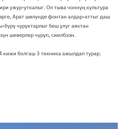
ири ужур-уткалыг. Ол тыва чоннуң культура
эрге, Арат шөлүнде фонтан алдар-аттыг даш
-бүрү чуруктарлыг беш улуг аяктан
үзүн шеверлер чуруп, сиилбээн.
 кижи болгаш 3 техника ажылдап турар.