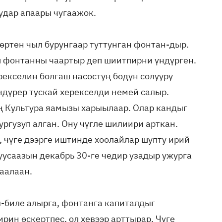
удар апаары чугаажок.
өртен чыл бурунгаар туттунган фонтан-дыр.
ш фонтанны чаартыр деп шиитпирни үндүрген.
рекселин болгаш насостуң бодун солууру
ндүрер тускай херекселди немей салыр.
ң Культура яамызы харыылаар. Олар кандыг
гузуп алган. Ону чүгле шилиири арткан.
 чүге дээрге иштинде хоолайлар шупту ирий
уусаазын декабрь 30-ге чедир узадыр ужурга
гаалаан.
-биле алырга, фонтанга капиталдыг
рин өскертпес, ол хевээр арттырар. Чүге