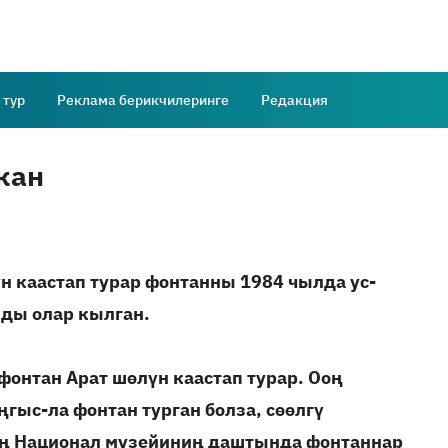
 тур
Реклама берикчилеринге
Редакция
кан
 каастап турар фонтанны 1984 чылда ус-
нды олар кылган.
 фонтан Арат шөлүн каастап турар. Ооң
гыс-ла фонтан турган болза, сөөлгү
ың Национал музейиниң даштында фонтаннар